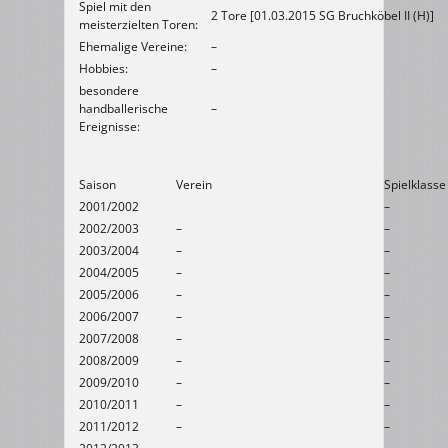
Spiel mit den
2 Tore [01.03.2015 SG Bruchköbel II (H)]
meisterzielten Toren:
Ehemalige Vereine:
–
Hobbies:
–
besondere
handballerische
–
Ereignisse:
Saison
Verein
Spielklasse
2001/2002
–
2002/2003
–
–
2003/2004
–
–
2004/2005
–
–
2005/2006
–
–
2006/2007
–
–
2007/2008
–
–
2008/2009
–
–
2009/2010
–
–
2010/2011
–
–
2011/2012
–
–