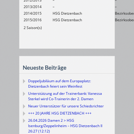
2012/2013
–
–
2013/2014
–
–
2014/2015
HSG Dietzenbach
Bezirksober
2015/2016
HSG Dietzenbach
Bezirksober
2 Saison(s)
Neueste Beiträge
Doppeljubiläum auf dem Europaplatz:
Dietzenbach feiert sein Weinfest
Unterstützung auf der Trainerbank: Vanessa
Sterkel wird Co-Trainerin der 2. Damen
Neuer Unterstützer für unsere Schiedsrichter
+++ 20 JAHRE HSG DIETZENBACH +++
26.04.2026 Damen 2 > HSG
Isenburg/Zeppelinheim – HSG Dietzenbach II
26:27 (12:12)