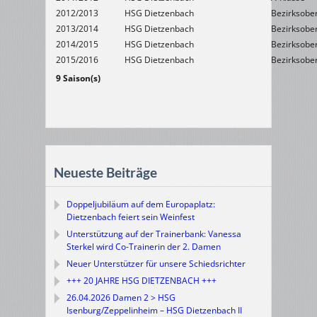
2012/2013
HSG Dietzenbach
Bezirksober
2013/2014
HSG Dietzenbach
Bezirksober
2014/2015
HSG Dietzenbach
Bezirksober
2015/2016
HSG Dietzenbach
Bezirksober
9 Saison(s)
Neueste Beiträge
Doppeljubiläum auf dem Europaplatz:
Dietzenbach feiert sein Weinfest
Unterstützung auf der Trainerbank: Vanessa
Sterkel wird Co-Trainerin der 2. Damen
Neuer Unterstützer für unsere Schiedsrichter
+++ 20 JAHRE HSG DIETZENBACH +++
26.04.2026 Damen 2 > HSG
Isenburg/Zeppelinheim – HSG Dietzenbach II