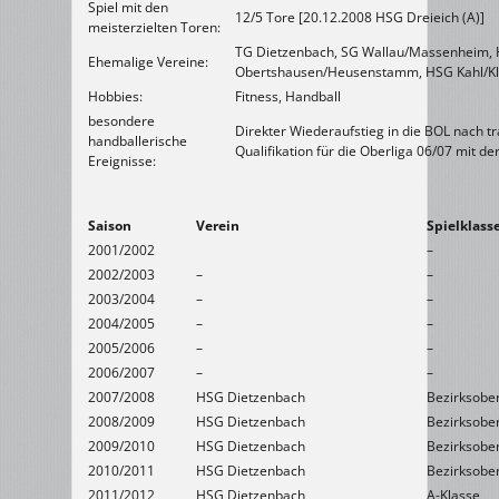
Spiel mit den
12/5 Tore [20.12.2008 HSG Dreieich (A)]
meisterzielten Toren:
TG Dietzenbach, SG Wallau/Massenheim,
Ehemalige Vereine:
Obertshausen/Heusenstamm, HSG Kahl/Kl
Hobbies:
Fitness, Handball
besondere
Direkter Wiederaufstieg in die BOL nach t
handballerische
Qualifikation für die Oberliga 06/07 mit de
Ereignisse:
Saison
Verein
Spielklass
2001/2002
–
2002/2003
–
–
2003/2004
–
–
2004/2005
–
–
2005/2006
–
–
2006/2007
–
–
2007/2008
HSG Dietzenbach
Bezirksober
2008/2009
HSG Dietzenbach
Bezirksober
2009/2010
HSG Dietzenbach
Bezirksober
2010/2011
HSG Dietzenbach
Bezirksober
2011/2012
HSG Dietzenbach
A-Klasse