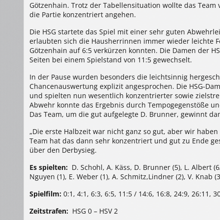
Götzenhain. Trotz der Tabellensituation wollte das Team
die Partie konzentriert angehen.
Die HSG startete das Spiel mit einer sehr guten Abwehrle
erlaubten sich die Hausherrinnen immer wieder leichte F
Götzenhain auf 6:5 verkürzen konnten. Die Damen der H
Seiten bei einem Spielstand von 11:5 gewechselt.
In der Pause wurden besonders die leichtsinnig hergesc
Chancenauswertung explizit angesprochen. Die HSG-Damen
und spielten nun wesentlich konzentrierter sowie zielstr
Abwehr konnte das Ergebnis durch Tempogegenstöße und 
Das Team, um die gut aufgelegte D. Brunner, gewinnt dam
„Die erste Halbzeit war nicht ganz so gut, aber wir haben
Team hat das dann sehr konzentriert und gut zu Ende ges
über den Derbysieg.
Es spielten:
D. Schohl, A. Käss, D. Brunner (5), L. Albert (6/5)
Nguyen (1), E. Weber (1), A. Schmitz,Lindner (2), V. Knab (3)
Spielfilm:
0:1, 4:1, 6:3, 6:5, 11:5 / 14:6, 16:8, 24:9, 26:11, 3
Zeitstrafen:
HSG 0 – HSV 2