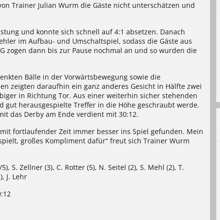
 von Trainer Julian Wurm die Gäste nicht unterschätzen und
istung und konnte sich schnell auf 4:1 absetzen. Danach
ehler im Aufbau- und Umschaltspiel, sodass die Gäste aus
SG zogen dann bis zur Pause nochmal an und so wurden die
henkten Bälle in der Vorwärtsbewegung sowie die
 zeigten daraufhin ein ganz anderes Gesicht in Hälfte zwei
ebiger in Richtung Tor. Aus einer weiterhin sicher stehenden
gut herausgespielte Treffer in die Höhe geschraubt werde.
it das Derby am Ende verdient mit 30:12.
 mit fortlaufender Zeit immer besser ins Spiel gefunden. Mein
pielt, großes Kompliment dafür“ freut sich Trainer Wurm
, S. Zellner (3), C. Rotter (5), N. Seitel (2), S. Mehl (2), T.
, J. Lehr
0:12