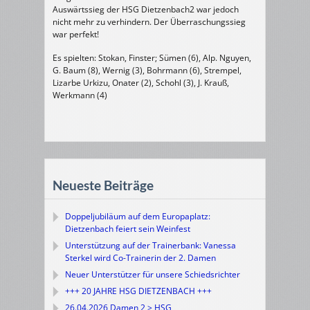
Auswärtssieg der HSG Dietzenbach2 war jedoch
nicht mehr zu verhindern. Der Überraschungssieg
war perfekt!
Es spielten: Stokan, Finster; Sümen (6), Alp. Nguyen,
G. Baum (8), Wernig (3), Bohrmann (6), Strempel,
Lizarbe Urkizu, Onater (2), Schohl (3), J. Krauß,
Werkmann (4)
Neueste Beiträge
Doppeljubiläum auf dem Europaplatz:
Dietzenbach feiert sein Weinfest
Unterstützung auf der Trainerbank: Vanessa
Sterkel wird Co-Trainerin der 2. Damen
Neuer Unterstützer für unsere Schiedsrichter
+++ 20 JAHRE HSG DIETZENBACH +++
26.04.2026 Damen 2 > HSG