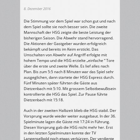
8. Dezember 2016
Die Stimmung vor dem Spiel war schon gut und nach
dem Spiel sollte sie noch besser sein. Die zweite
Mannschaft der HSG zeigte die beste Leistung der
bisherigen Saison. Die Abwehr stand hervorragend.
Die Aktionen der Gastgeber wurden erfolgreich
bekämpft und bereits im Keim erstickt. Das
Umschalten von Abwehr auf Angriff erfolgte mit
hohem Tempo und die HSG erzielte „einfache “ Tore
über die erste und zweite Welle. Es lief alles nach
Plan. Bis zum 5:5 nach 8 Minuten war das Spiel sehr
ausgeglichen, dann startete der HSG Express durch.
Fünf Minuten später führten die Gäste aus
Dietzenbach mit 5:10. Mit grossem Selbstbewußtsein
kontrollierte die HSG das Spiel. Zur Pause führte
Dietzenbach mit 15:18.
Auch in der zweiten Halbzeit blieb die HSG stabil. Der
Vorsprung wurde wieder weiter ausgebaut. In der 36.
Spielminute lagen die Gäste mit 17:24 in Führung.
Diesen Vorsprung gab die HSG nicht mehr her. Erst
in den letzten Spielminuten konnte der TV
Langenselbold noch etwas verkürzen. Der verdiente