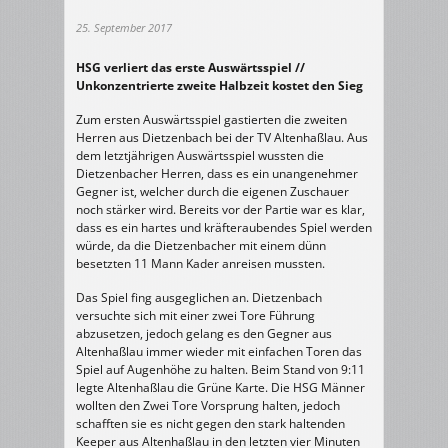
25. September 2017
HSG verliert das erste Auswärtsspiel //
Unkonzentrierte zweite Halbzeit kostet den Sieg
Zum ersten Auswärtsspiel gastierten die zweiten
Herren aus Dietzenbach bei der TV Altenhaßlau. Aus
dem letztjährigen Auswärtsspiel wussten die
Dietzenbacher Herren, dass es ein unangenehmer
Gegner ist, welcher durch die eigenen Zuschauer
noch stärker wird. Bereits vor der Partie war es klar,
dass es ein hartes und kräfteraubendes Spiel werden
würde, da die Dietzenbacher mit einem dünn
besetzten 11 Mann Kader anreisen mussten.
Das Spiel fing ausgeglichen an. Dietzenbach
versuchte sich mit einer zwei Tore Führung
abzusetzen, jedoch gelang es den Gegner aus
Altenhaßlau immer wieder mit einfachen Toren das
Spiel auf Augenhöhe zu halten. Beim Stand von 9:11
legte Altenhaßlau die Grüne Karte. Die HSG Männer
wollten den Zwei Tore Vorsprung halten, jedoch
schafften sie es nicht gegen den stark haltenden
Keeper aus Altenhaßlau in den letzten vier Minuten