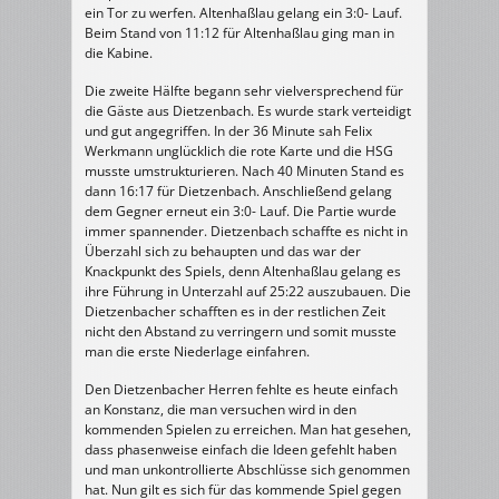
ein Tor zu werfen. Altenhaßlau gelang ein 3:0- Lauf.
Beim Stand von 11:12 für Altenhaßlau ging man in
die Kabine.
Die zweite Hälfte begann sehr vielversprechend für
die Gäste aus Dietzenbach. Es wurde stark verteidigt
und gut angegriffen. In der 36 Minute sah Felix
Werkmann unglücklich die rote Karte und die HSG
musste umstrukturieren. Nach 40 Minuten Stand es
dann 16:17 für Dietzenbach. Anschließend gelang
dem Gegner erneut ein 3:0- Lauf. Die Partie wurde
immer spannender. Dietzenbach schaffte es nicht in
Überzahl sich zu behaupten und das war der
Knackpunkt des Spiels, denn Altenhaßlau gelang es
ihre Führung in Unterzahl auf 25:22 auszubauen. Die
Dietzenbacher schafften es in der restlichen Zeit
nicht den Abstand zu verringern und somit musste
man die erste Niederlage einfahren.
Den Dietzenbacher Herren fehlte es heute einfach
an Konstanz, die man versuchen wird in den
kommenden Spielen zu erreichen. Man hat gesehen,
dass phasenweise einfach die Ideen gefehlt haben
und man unkontrollierte Abschlüsse sich genommen
hat. Nun gilt es sich für das kommende Spiel gegen