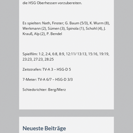
die HSG Oberhessen vorzubereiten.
Es spielten: Nath, Finster; G. Baum (5/3), K. Wurm (8),
Werkmann (2), Sümen (3), Spinola (1), Schohl (4), J.
Krauß, Alp (2), P. Bendel
Spielfilm: 1:2, 2:4, 6:8, 8:9, 12:11/ 13:13, 15:16, 19:19,
23:23, 27:23, 28:25
Zeitstrafen: TV-A 3 – HSG-D 5
7-Meter: TV-A 6/7 – HSG-D 3/3
Schiedsrichter: Berg/Merz
Neueste Beiträge