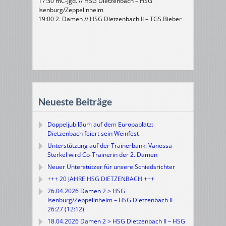
17:30 mC-Jgd. // HSG Dietzenbach – HSG
Isenburg/Zeppelinheim
19:00 2. Damen // HSG Dietzenbach II – TGS Bieber
Neueste Beiträge
Doppeljubiläum auf dem Europaplatz:
Dietzenbach feiert sein Weinfest
Unterstützung auf der Trainerbank: Vanessa
Sterkel wird Co-Trainerin der 2. Damen
Neuer Unterstützer für unsere Schiedsrichter
+++ 20 JAHRE HSG DIETZENBACH +++
26.04.2026 Damen 2 > HSG
Isenburg/Zeppelinheim – HSG Dietzenbach II
26:27 (12:12)
18.04.2026 Damen 2 > HSG Dietzenbach II – HSG