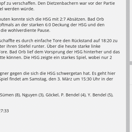
mpf zu verschaffen. Den Dietzenbachern war vor der Partie
iel werden würde.
inuten konnte sich die HSG mit 2:7 Absätzen. Bad Orb
e oftmals an der starken 6:0 Deckung der HSG und den
 die wohlverdiente Pause.
schaffte es durch einfache Tore den Rückstand auf 18:20 zu
r ihren Stiefel runter. Über die heute starke linke
 Tore. Bad Orb lief dem Vorsprung der HSG hinterher und das
tte können. Die HSG zeigte ein starkes Spiel, wobei nur 2
er gegen die sich die HSG schwergetan hat. Es geht hier
iel findet am Samstag, den 3. März um 15:30 Uhr in der
ümen (8), Nguyen (3), Göckel, P. Bendel (4), Y. Bendel (5),
27:33