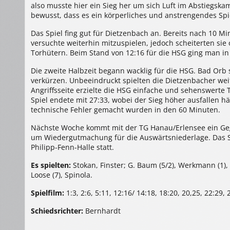
also musste hier ein Sieg her um sich Luft im Abstiegska
bewusst, dass es ein körperliches und anstrengendes Sp
Das Spiel fing gut für Dietzenbach an. Bereits nach 10 M
versuchte weiterhin mitzuspielen, jedoch scheiterten si
Torhütern. Beim Stand von 12:16 für die HSG ging man in
Die zweite Halbzeit begann wacklig für die HSG. Bad Orb 
verkürzen. Unbeeindruckt spielten die Dietzenbacher weite
Angriffsseite erzielte die HSG einfache und sehenswerte
Spiel endete mit 27:33, wobei der Sieg höher ausfallen hä
technische Fehler gemacht wurden in den 60 Minuten.
Nächste Woche kommt mit der TG Hanau/Erlensee ein Gegn
um Wiedergutmachung für die Auswärtsniederlage. Das Sp
Philipp-Fenn-Halle statt.
Es spielten:
Stokan, Finster; G. Baum (5/2), Werkmann (1), S
Loose (7), Spinola.
Spielfilm:
1:3, 2:6, 5:11, 12:16/ 14:18, 18:20, 20,25, 22:29, 
Schiedsrichter:
Bernhardt