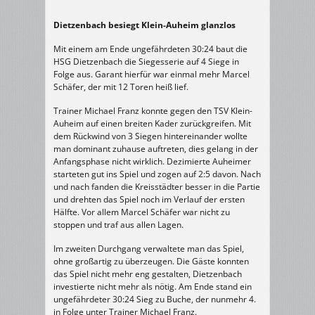
Dietzenbach besiegt Klein-Auheim glanzlos
Mit einem am Ende ungefährdeten 30:24 baut die
HSG Dietzenbach die Siegesserie auf 4 Siege in
Folge aus. Garant hierfür war einmal mehr Marcel
Schäfer, der mit 12 Toren heiß lief.
Trainer Michael Franz konnte gegen den TSV Klein-
Auheim auf einen breiten Kader zurückgreifen. Mit
dem Rückwind von 3 Siegen hintereinander wollte
man dominant zuhause auftreten, dies gelang in der
Anfangsphase nicht wirklich. Dezimierte Auheimer
starteten gut ins Spiel und zogen auf 2:5 davon. Nach
und nach fanden die Kreisstädter besser in die Partie
und drehten das Spiel noch im Verlauf der ersten
Hälfte. Vor allem Marcel Schäfer war nicht zu
stoppen und traf aus allen Lagen.
Im zweiten Durchgang verwaltete man das Spiel,
ohne großartig zu überzeugen. Die Gäste konnten
das Spiel nicht mehr eng gestalten, Dietzenbach
investierte nicht mehr als nötig. Am Ende stand ein
ungefährdeter 30:24 Sieg zu Buche, der nunmehr 4.
in Folge unter Trainer Michael Franz.