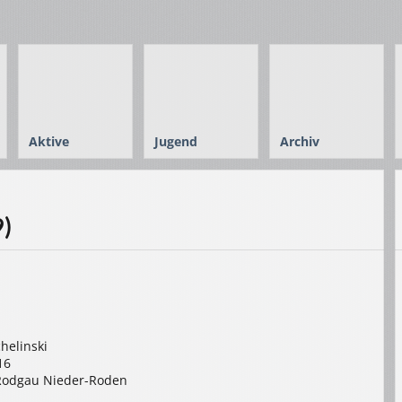
Aktive
Jugend
Archiv
9)
chelinski
16
Rodgau Nieder-Roden