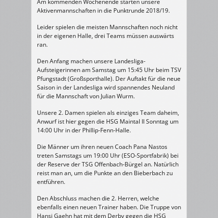
Am kommenden Wochenende starten unsere
Aktivenmannschaften in die Punktrunde 2018/19.
Leider spielen die meisten Mannschaften noch nicht
in der eigenen Halle, drei Teams müssen auswärts
ran.
Den Anfang machen unsere Landesliga-
Aufsteigerinnen
am Samstag um 15:45 Uhr beim TSV
Pfungstadt (Großsporthalle). Der Auftakt für die neue
Saison in der Landesliga wird spannendes Neuland
für die Mannschaft von Julian Wurm.
Unsere 2. Damen spielen als einziges Team daheim,
Anwurf ist hier gegen die HSG Maintal II Sonntag um
14:00 Uhr in der Phillip-Fenn-Halle.
Die Männer um ihren neuen Coach Pana Nastos
treten Samstags um 19:00 Uhr (ESO-Sportfabrik) bei
der Reserve der TSG Offenbach-Bürgel an. Natürlich
reist man an, um die Punkte an den Bieberbach zu
entführen.
Den Abschluss machen die 2. Herren, welche
ebenfalls einen neuen Trainer haben. Die Truppe von
Hansi Gaehn hat mit dem Derby gegen die HSG