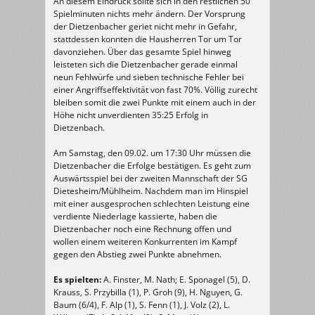
An diesem Eindruck sollte sich in den restlichen 50
Spielminuten nichts mehr ändern. Der Vorsprung
der Dietzenbacher geriet nicht mehr in Gefahr,
stattdessen konnten die Hausherren Tor um Tor
davonziehen. Über das gesamte Spiel hinweg
leisteten sich die Dietzenbacher gerade einmal
neun Fehlwürfe und sieben technische Fehler bei
einer Angriffseffektivität von fast 70%. Völlig zurecht
bleiben somit die zwei Punkte mit einem auch in der
Höhe nicht unverdienten 35:25 Erfolg in
Dietzenbach.
Am Samstag, den 09.02. um 17:30 Uhr müssen die
Dietzenbacher die Erfolge bestätigen. Es geht zum
Auswärtsspiel bei der zweiten Mannschaft der SG
Dietesheim/Mühlheim. Nachdem man im Hinspiel
mit einer ausgesprochen schlechten Leistung eine
verdiente Niederlage kassierte, haben die
Dietzenbacher noch eine Rechnung offen und
wollen einem weiteren Konkurrenten im Kampf
gegen den Abstieg zwei Punkte abnehmen.
Es spielten:
A. Finster, M. Nath; E. Sponagel (5), D.
Krauss, S. Przybilla (1), P. Groh (9), H. Nguyen, G.
Baum (6/4), F. Alp (1), S. Fenn (1), J. Volz (2), L.