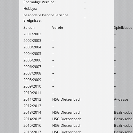
Ehemalige Vereine:
–
Hobbys:
–
besondere handballerische
–
Ereignisse:
Saison
Verein
Spielklasse
2001/2002
–
2002/2003
–
–
2003/2004
–
–
2004/2005
–
–
2005/2006
–
–
2006/2007
–
–
2007/2008
–
–
2008/2009
–
–
2009/2010
–
–
2010/2011
–
–
2011/2012
HSG Dietzenbach
A-Klasse
2012/2013
–
–
2013/2014
HSG Dietzenbach
Bezirksober
2014/2015
HSG Dietzenbach
Bezirksober
2015/2016
HSG Dietzenbach
Bezirksober
2016/2017
HSG Dietzenbach
Bezirksober