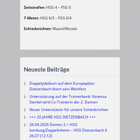
Zeitstrafen:
HSG 4 – FSG 0
7-Meter:
HSG 6/3 – FSG 6/4
Schiedsrichter:
Maack/Nicolai
Neueste Beiträge
Doppeljubiläum auf dem Europaplatz:
Dietzenbach feiert sein Weinfest
Unterstützung auf der Trainerbank: Vanessa
Sterkel wird Co-Trainerin der 2. Damen
Neuer Unterstützer für unsere Schiedsrichter
+++ 20 JAHRE HSG DIETZENBACH +++
26.04.2026 Damen 2 > HSG
Isenburg/Zeppelinheim – HSG Dietzenbach II
26:27 (12:12)