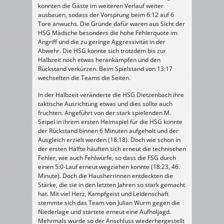
konnten die Gäste im weiteren Verlauf weiter
ausbauen, sodass der Vorsprung beim 6:12 auf 6
Tore anwuchs. Die Gründe dafür waren aus Sicht der
HSG Mädsche besonders die hohe Fehlerquote im
Angriff und die zu geringe Aggressivität in der
Abwehr. Die HSG konnte sich trotzdem bis zur
Halbzeit noch etwas herankämpfen und den
Rückstand verkürzen. Beim Spielstand von 13:17
wechselten die Teams die Seiten.
In der Halbzeit veränderte die HSG Dietzenbach ihre
taktische Ausrichtung etwas und dies sollte auch
fruchten. Angeführt von der stark spielenden M.
Seipel in ihrem ersten Heimspiel für die HSG konnte
der Rückstand binnen 6 Minuten aufgeholt und der
Ausgleich erzielt werden (18:18). Doch wie schon in
der ersten Hälfte häuften sich erneut die technischen
Fehler, wie auch Fehlwürfe, so dass die FSG durch
einen 5:0-Lauf erneut wegziehen konnte (18:23, 46.
Minute). Doch die Hausherrinnen entdeckten die
Stärke, die sie in den letzten Jahren so stark gemacht
hat. Mit viel Herz, Kampfgeist und Leidenschaft
stemmte sich das Team von Julian Wurm gegen die
Niederlage und startete erneut eine Aufholjagd.
Mehrmals wurde so der Anschluss wiederhergestellt