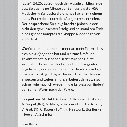
(23:24, 24:25, 25:26), doch der Ausgleich blieb leider
aus. So auch eine Minute vor Schluss als die HSG
Mädsche in Ballbesitz die Chance hatten mit einem
Lucky Punch doch noch den Ausgleich zu erzielen.
Der besprochene Spielzug brachte jedoch leider
nicht den gewünschten Erfolg und so stand am Ende
eines großen Kampfes die knappe Niederlage von
25:26 fest.
„Zunächst erstmal Kompliment an mein Team, dass
sich nie aufgegeben hat und bis zum Umfallen
gekämpft hat. Wir haben in der zweiten Hälfte
wesentlich besser verteidigt und nur 9 Gegentore
zugelassen, doch leider haben wir heute zu viel gute
Chancen im Angriff liegen lassen. Hier werden wir
ansetzen und weiter an uns arbeiten, damit wir so
schnell wie möglich wieder in die Erfolgsspur finden“
so Trainer Wurm nach der Partie.
Es spielten:
M. Held, A. Käss; D. Brunner, K. Noll (3),
M. Seipel (8/2), N. Metz, S. Zellner (1), E. Hartmann,
V. Knab (1), C. Rotter (10/1), K. Nastou, E. Bonifer (2),
I. Rotter, A. Schmitz
Spielfilm: