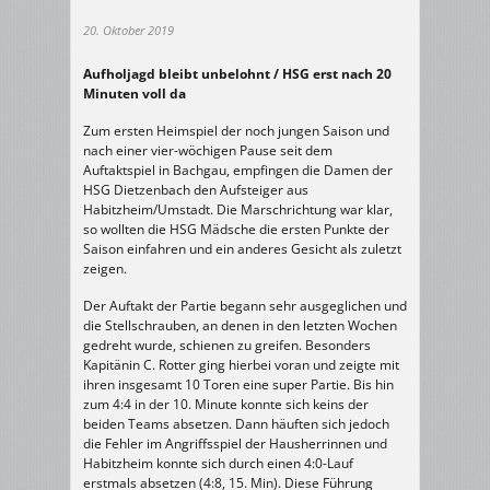
20. Oktober 2019
Aufholjagd bleibt unbelohnt / HSG erst nach 20
Minuten voll da
Zum ersten Heimspiel der noch jungen Saison und
nach einer vier-wöchigen Pause seit dem
Auftaktspiel in Bachgau, empfingen die Damen der
HSG Dietzenbach den Aufsteiger aus
Habitzheim/Umstadt. Die Marschrichtung war klar,
so wollten die HSG Mädsche die ersten Punkte der
Saison einfahren und ein anderes Gesicht als zuletzt
zeigen.
Der Auftakt der Partie begann sehr ausgeglichen und
die Stellschrauben, an denen in den letzten Wochen
gedreht wurde, schienen zu greifen. Besonders
Kapitänin C. Rotter ging hierbei voran und zeigte mit
ihren insgesamt 10 Toren eine super Partie. Bis hin
zum 4:4 in der 10. Minute konnte sich keins der
beiden Teams absetzen. Dann häuften sich jedoch
die Fehler im Angriffsspiel der Hausherrinnen und
Habitzheim konnte sich durch einen 4:0-Lauf
erstmals absetzen (4:8, 15. Min). Diese Führung