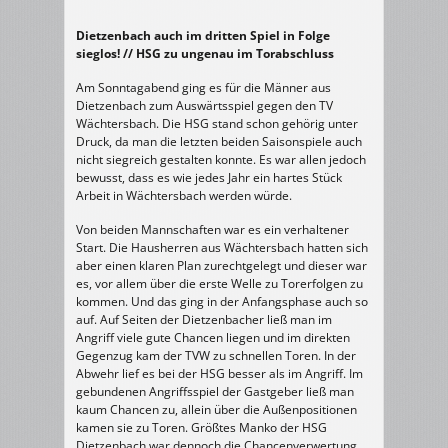
Dietzenbach auch im dritten Spiel in Folge
sieglos! // HSG zu ungenau im Torabschluss
Am Sonntagabend ging es für die Männer aus
Dietzenbach zum Auswärtsspiel gegen den TV
Wächtersbach. Die HSG stand schon gehörig unter
Druck, da man die letzten beiden Saisonspiele auch
nicht siegreich gestalten konnte. Es war allen jedoch
bewusst, dass es wie jedes Jahr ein hartes Stück
Arbeit in Wächtersbach werden würde.
Von beiden Mannschaften war es ein verhaltener
Start. Die Hausherren aus Wächtersbach hatten sich
aber einen klaren Plan zurechtgelegt und dieser war
es, vor allem über die erste Welle zu Torerfolgen zu
kommen. Und das ging in der Anfangsphase auch so
auf. Auf Seiten der Dietzenbacher ließ man im
Angriff viele gute Chancen liegen und im direkten
Gegenzug kam der TVW zu schnellen Toren. In der
Abwehr lief es bei der HSG besser als im Angriff. Im
gebundenen Angriffsspiel der Gastgeber ließ man
kaum Chancen zu, allein über die Außenpositionen
kamen sie zu Toren. Größtes Manko der HSG
Dietzenbach war dennoch die Chancenverwertung.