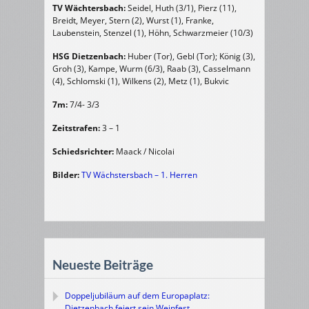
TV Wächtersbach:
Seidel, Huth (3/1), Pierz (11),
Breidt, Meyer, Stern (2), Wurst (1), Franke,
Laubenstein, Stenzel (1), Höhn, Schwarzmeier (10/3)
HSG Dietzenbach:
Huber (Tor), Gebl (Tor); König (3),
Groh (3), Kampe, Wurm (6/3), Raab (3), Casselmann
(4), Schlomski (1), Wilkens (2), Metz (1), Bukvic
7m:
7/4- 3/3
Zeitstrafen:
3 – 1
Schiedsrichter:
Maack / Nicolai
Bilder:
TV Wächstersbach – 1. Herren
Neueste Beiträge
Doppeljubiläum auf dem Europaplatz:
Dietzenbach feiert sein Weinfest