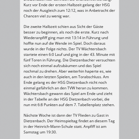
Kurz vor Ende der ersten Halbzeit gelang der HSG
noch der Ausgleich zum 12:12, was in Anbetracht der
Chancen viel zu wenig war.
Die zweite Halbzeit schien aus Sicht der Gäste
besser zu beginnen, als noch die erste. Kurz nach
Wiederanpfiff ging man mit 13:14 in Führung und
hoffte nun auf die Wende im Spiel. Doch daraus
wurde in der Folge nichts. Der TV Wächtersbach
startete einen 6:0 Lauf und ging in der 43. Minute mit
fünf Toren in Führung. Die Dietzenbacher versuchten
sich noch einmal aufzubäumen und das Spiel
nochmal zu drehen. Aber weiterhin haperte es, wie
auch in den letzten Spielen, am Torabschluss. Am
Ende gelang es der HSG Dietzenbach nicht noch
einmal gefährlich an den TVW heran zu kommen.
Wächtersbach gewann das Spiel am Ende und zieht
in der Tabelle an der HSG Dietzenbach vorbei, die
nun mit 6:8 Punkten auf dem 7. Tabellenplatz stehen.
Nächste Woche ist dann der TV Flieden zu Gast in
Dietzenbach. Der Heimspieltag findet an diesem Tag
in der Heinrich-Mann-Schule statt. Anpfiff ist am
Samstag um 19:30.