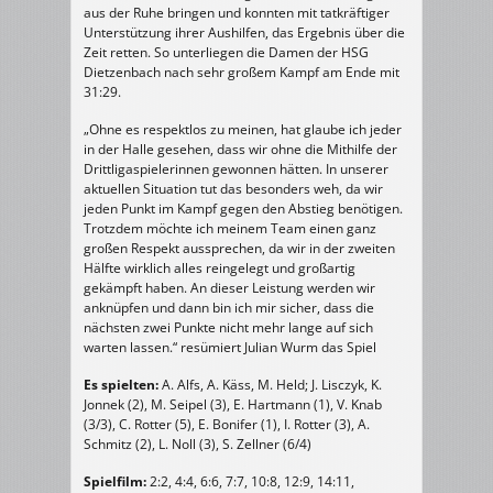
aus der Ruhe bringen und konnten mit tatkräftiger
Unterstützung ihrer Aushilfen, das Ergebnis über die
Zeit retten. So unterliegen die Damen der HSG
Dietzenbach nach sehr großem Kampf am Ende mit
31:29.
„Ohne es respektlos zu meinen, hat glaube ich jeder
in der Halle gesehen, dass wir ohne die Mithilfe der
Drittligaspielerinnen gewonnen hätten. In unserer
aktuellen Situation tut das besonders weh, da wir
jeden Punkt im Kampf gegen den Abstieg benötigen.
Trotzdem möchte ich meinem Team einen ganz
großen Respekt aussprechen, da wir in der zweiten
Hälfte wirklich alles reingelegt und großartig
gekämpft haben. An dieser Leistung werden wir
anknüpfen und dann bin ich mir sicher, dass die
nächsten zwei Punkte nicht mehr lange auf sich
warten lassen.“ resümiert Julian Wurm das Spiel
Es spielten:
A. Alfs, A. Käss, M. Held; J. Lisczyk, K.
Jonnek (2), M. Seipel (3), E. Hartmann (1), V. Knab
(3/3), C. Rotter (5), E. Bonifer (1), I. Rotter (3), A.
Schmitz (2), L. Noll (3), S. Zellner (6/4)
Spielfilm:
2:2, 4:4, 6:6, 7:7, 10:8, 12:9, 14:11,