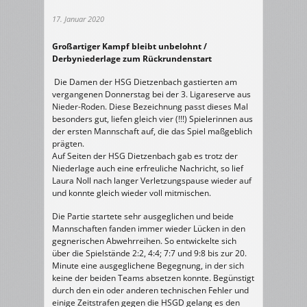
17. Januar 2020
Großartiger Kampf bleibt unbelohnt /
Derbyniederlage zum Rückrundenstart
Die Damen der HSG Dietzenbach gastierten am
vergangenen Donnerstag bei der 3. Ligareserve aus
Nieder-Roden. Diese Bezeichnung passt dieses Mal
besonders gut, liefen gleich vier (!!!) Spielerinnen aus
der ersten Mannschaft auf, die das Spiel maßgeblich
prägten.
Auf Seiten der HSG Dietzenbach gab es trotz der
Niederlage auch eine erfreuliche Nachricht, so lief
Laura Noll nach langer Verletzungspause wieder auf
und konnte gleich wieder voll mitmischen.
Die Partie startete sehr ausgeglichen und beide
Mannschaften fanden immer wieder Lücken in den
gegnerischen Abwehrreihen. So entwickelte sich
über die Spielstände 2:2, 4:4; 7:7 und 9:8 bis zur 20.
Minute eine ausgeglichene Begegnung, in der sich
keine der beiden Teams absetzen konnte. Begünstigt
durch den ein oder anderen technischen Fehler und
einige Zeitstrafen gegen die HSGD gelang es den