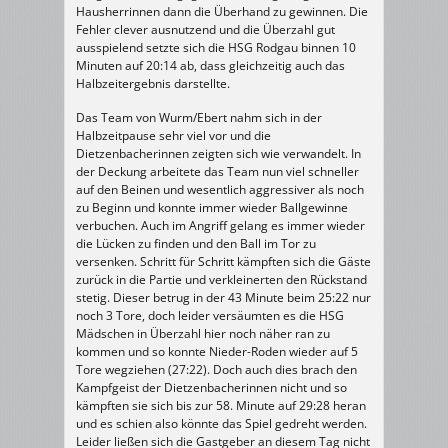
Hausherrinnen dann die Überhand zu gewinnen. Die
Fehler clever ausnutzend und die Überzahl gut
ausspielend setzte sich die HSG Rodgau binnen 10
Minuten auf 20:14 ab, dass gleichzeitig auch das
Halbzeitergebnis darstellte.
Das Team von Wurm/Ebert nahm sich in der
Halbzeitpause sehr viel vor und die
Dietzenbacherinnen zeigten sich wie verwandelt. In
der Deckung arbeitete das Team nun viel schneller
auf den Beinen und wesentlich aggressiver als noch
zu Beginn und konnte immer wieder Ballgewinne
verbuchen. Auch im Angriff gelang es immer wieder
die Lücken zu finden und den Ball im Tor zu
versenken. Schritt für Schritt kämpften sich die Gäste
zurück in die Partie und verkleinerten den Rückstand
stetig. Dieser betrug in der 43 Minute beim 25:22 nur
noch 3 Tore, doch leider versäumten es die HSG
Mädschen in Überzahl hier noch näher ran zu
kommen und so konnte Nieder-Roden wieder auf 5
Tore wegziehen (27:22). Doch auch dies brach den
Kampfgeist der Dietzenbacherinnen nicht und so
kämpften sie sich bis zur 58. Minute auf 29:28 heran
und es schien also könnte das Spiel gedreht werden.
Leider ließen sich die Gastgeber an diesem Tag nicht