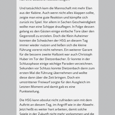
Und tatsächlich kam die Mannschaft mit mehr Elan
aus der Kabine. Auch wenn nicht alles klappen sollte,
zeigte man eine gute Reaktion und kämpfte sich
zurück ins Spiel. Vor allem in Sachen Geschwindigkeit
wollte man eine Schippe drauflegen. In Folge dessen
gelang es den Gästen einige einfache Tore über den
Gegenstoß zu erzielen. Doch die Klein Auheimer
konnten die Schwächen der HSG an diesem Tag
immer wieder nutzen und ließen sich die kleine
Führung vorerst nicht nehmen. Ein weiterer Garant
für die bessere zweite Halbzeit war auch Christoph
Huber im Tor der Dietzenbacher. Er konnte in der
Schlussphase einige wichtige Paraden verzeichnen.
Sekunden vor Schluss konnte Dietzenbach dann zum
ersten Mal die Führung übernehmen und wollte
diese dann über die Zeit bringen. Doch ein
umstrittener Freiwurf sorgte für den Ausgleich im
Letzten Moment und damit gab es eine
Punkteteilung.
Die HSG kann absolut nicht zufrieden sein mit dem
Auftritt an diesem Tag, im Angriff wie in der Abwehr.
Jetzt heißt es weiter hart arbeiten, damit solche
Spiele in der Zukunft nicht mehr vorkommen und die