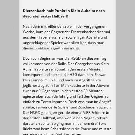
Dietzenbach holt Punkt in Klein Auheim nach
desolater erster Halbzeit!
Nach dem mitreißenden Spiel in der vergangenen
Woche, kam der Gegner der Dietzenbacher diesmal
aus dem Tabellenkeller. Trotz einiger Ausfälle und
angeschlagener Spieler war allen klar, dass man
dieses Spiel auch gewinnen muss.
Doch von Beginn an war die HSGD an diesem Tag
vollkommen von der Rolle. Der Gastgeber aus Klein
Auheim spielte sein Spiel in den ersten Minuten
konsequent und steckte die HSG damit an. Es war
kein Tempo im Spiel und auch im Angriff fehlte
jeglicher Zug zum Tor. Man kassierte in der Abwehr
zwar nur 9 Gegentore in den ersten 30 Minuten,
agierte aber auch da fahrig und ließ den Gegner zu
einfach zu Toren kommen. Doch was man im Angriff
spielte, verwunderte Spieler und Zuschauer zugleich.
Der HSGD gelangen gerade einmal VIER Feldtore in
der ersten Halbzeit, was wohl einen Negativrekord
darstellen sollte. So ging man mit einem drei Tore
Rückstand beim Schlusslicht in die Pause und musste
nun eine deutliche Reaktion zeigen.