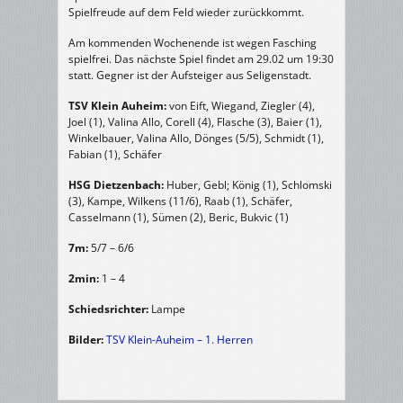
Spielfreude auf dem Feld wieder zurückkommt.
Am kommenden Wochenende ist wegen Fasching
spielfrei. Das nächste Spiel findet am 29.02 um 19:30
statt. Gegner ist der Aufsteiger aus Seligenstadt.
TSV Klein Auheim:
von Eift, Wiegand, Ziegler (4),
Joel (1), Valina Allo, Corell (4), Flasche (3), Baier (1),
Winkelbauer, Valina Allo, Dönges (5/5), Schmidt (1),
Fabian (1), Schäfer
HSG Dietzenbach:
Huber, Gebl; König (1), Schlomski
(3), Kampe, Wilkens (11/6), Raab (1), Schäfer,
Casselmann (1), Sümen (2), Beric, Bukvic (1)
7m:
5/7 – 6/6
2min:
1 – 4
Schiedsrichter:
Lampe
Bilder:
TSV Klein-Auheim – 1. Herren