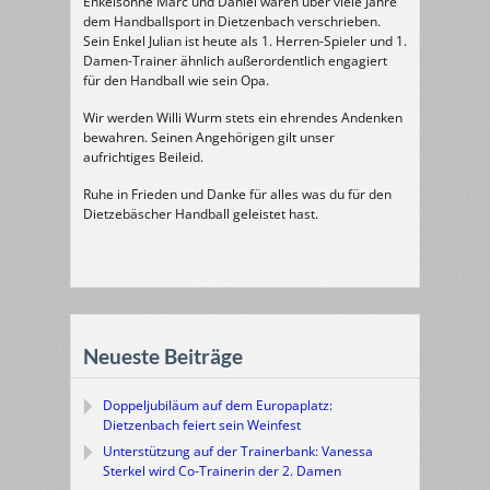
Enkelsöhne Marc und Daniel waren über viele Jahre
dem Handballsport in Dietzenbach verschrieben.
Sein Enkel Julian ist heute als 1. Herren-Spieler und 1.
Damen-Trainer ähnlich außerordentlich engagiert
für den Handball wie sein Opa.
Wir werden Willi Wurm stets ein ehrendes Andenken
bewahren. Seinen Angehörigen gilt unser
aufrichtiges Beileid.
Ruhe in Frieden und Danke für alles was du für den
Dietzebäscher Handball geleistet hast.
Neueste Beiträge
Doppeljubiläum auf dem Europaplatz:
Dietzenbach feiert sein Weinfest
Unterstützung auf der Trainerbank: Vanessa
Sterkel wird Co-Trainerin der 2. Damen