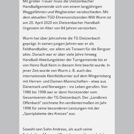
Mit großer Trauer muss die Dietzenbacher
Handballgemeinde sich von einem langjährigen
Weggefährten und Wegbereiter verabschieden. Mit
dem aktuellen TGD-Ehrenvorsitzenden Willi Wurm ist
am 20. April 2020 ein Dietzenbacher Handball-
Urgestein im Alter von 84 Jahren verstorben.
Wurm hat über Jahrzehnte die TG Dietzenbach
geprägt. In seinen jungen Jahren war er als
Feldhandballer, vor allem als Torwart für die Bergser
aktiv. Danach
war er über viele Jahre hinweg
Handball-Abteilungsleiter der Turngemeinde bis er
von Heinz-Rudi Keim in diesem Amt beerbt wurde. In
jener Zeit wurde von Wurm z. B. auch das
internationale Kleinfeldturnier auf dem Wingertsberg
mit Herren- und Damen-Mannschaften – etwa aus
Dänemark und Norwegen – ins Leben gerufen. Von
1986 bis 1998 war er dann Vorsitzender vom
Gesamtverein der TG Dietzenbach. Der „Landkreis
Offenbach“ zeichnete Ihn verdientermaßen im Jahr
1998 für seine besonderen Leistungen mit der
„Sportplakette des Kreises“ aus.
Sowohl sein Sohn Andreas, als auch seine