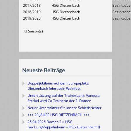
2017/2018
HSG Dietzenbach
Bezirksober
2018/2019
HSG Dietzenbach
Bezirksober
2019/2020
HSG Dietzenbach
Bezirksober
13 Saison(s)
Neueste Beiträge
Doppeljubiläum auf dem Europaplatz:
Dietzenbach feiert sein Weinfest
Unterstützung auf der Trainerbank: Vanessa
Sterkel wird Co-Trainerin der 2. Damen
Neuer Unterstützer für unsere Schiedsrichter
+++ 20 JAHRE HSG DIETZENBACH +++
26.04.2026 Damen 2 > HSG
Isenburg/Zeppelinheim – HSG Dietzenbach II