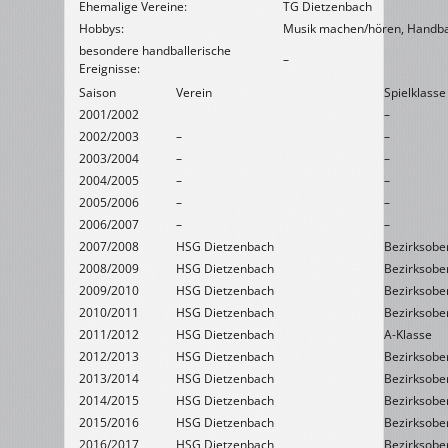
Ehemalige Vereine:
TG Dietzenbach
Hobbys:
Musik machen/hören, Handba
besondere handballerische
–
Ereignisse:
Saison
Verein
Spielklasse
2001/2002
–
2002/2003
–
–
2003/2004
–
–
2004/2005
–
–
2005/2006
–
–
2006/2007
–
–
2007/2008
HSG Dietzenbach
Bezirksober
2008/2009
HSG Dietzenbach
Bezirksober
2009/2010
HSG Dietzenbach
Bezirksober
2010/2011
HSG Dietzenbach
Bezirksober
2011/2012
HSG Dietzenbach
A-Klasse
2012/2013
HSG Dietzenbach
Bezirksober
2013/2014
HSG Dietzenbach
Bezirksober
2014/2015
HSG Dietzenbach
Bezirksober
2015/2016
HSG Dietzenbach
Bezirksober
2016/2017
HSG Dietzenbach
Bezirksober