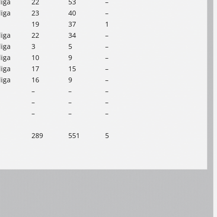
liga
22
53
–
liga
23
40
–
19
37
1
liga
22
34
–
liga
3
5
–
liga
10
9
–
liga
17
15
–
liga
16
9
–
–
–
–
–
–
–
–
–
–
289
551
5