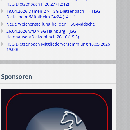
HSG Dietzenbach II 26:27 (12:12)
18.04.2026 Damen 2 > HSG Dietzenbach II – HSG
Dietesheim/Mühlheim 24:24 (14:11)
Neue Weichenstellung bei den HSG-Mädsche
26.04.2026 w/D > SG Hainburg – JSG
Hainhausen/Dietzenbach 26:16 (15:5)
HSG Dietzenbach Mitgliederversammlung 18.05.2026
19:00h
Sponsoren