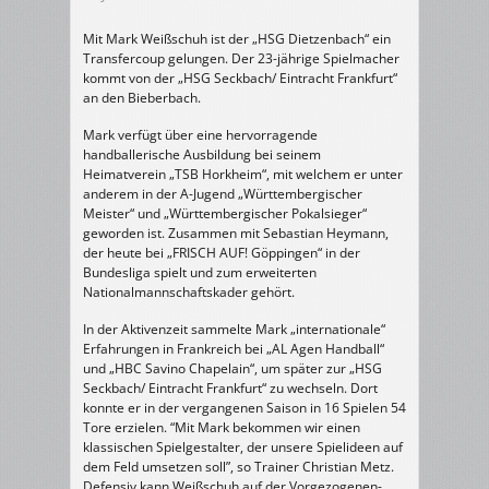
Mit Mark Weißschuh ist der „HSG Dietzenbach“ ein
Transfercoup gelungen. Der 23-jährige Spielmacher
kommt von der „HSG Seckbach/ Eintracht Frankfurt“
an den Bieberbach.
Mark verfügt über eine hervorragende
handballerische Ausbildung bei seinem
Heimatverein „TSB Horkheim“, mit welchem er unter
anderem in der A-Jugend „Württembergischer
Meister“ und „Württembergischer Pokalsieger“
geworden ist. Zusammen mit Sebastian He
ymann,
der heute bei „FRISCH AUF! Göppingen“ in der
Bundesliga spielt und zum erweiterten
Nationalmannschaftskader gehört.
In der Aktivenzeit sammelte Mark „internationale“
Erfahrungen in Frankreich bei „AL Agen Handball“
und „HBC Savino Chapelain“, um später zur „HSG
Seckbach/ Eintracht Frankfurt“ zu wechseln. Dort
konnte er in der vergangenen Saison in 16 Spielen 54
Tore erzielen. “Mit Mark bekommen wir einen
klassischen Spielgestalter, der unsere Spielideen auf
dem Feld umsetzen soll”, so Trainer Christian Metz.
Defensiv kann Weißschuh auf der Vorgezogenen-