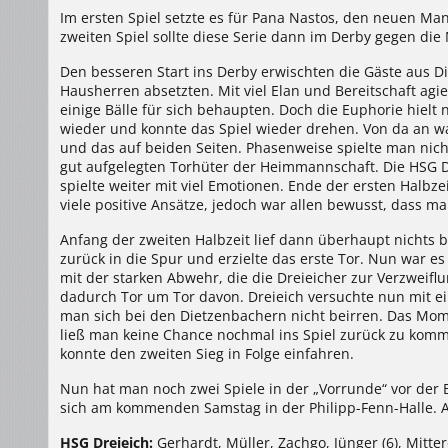
Im ersten Spiel setzte es für Pana Nastos, den neuen Mann
zweiten Spiel sollte diese Serie dann im Derby gegen die
Den besseren Start ins Derby erwischten die Gäste aus D
Hausherren absetzten. Mit viel Elan und Bereitschaft a
einige Bälle für sich behaupten. Doch die Euphorie hielt n
wieder und konnte das Spiel wieder drehen. Von da an war 
und das auf beiden Seiten. Phasenweise spielte man nich
gut aufgelegten Torhüter der Heimmannschaft. Die HSG 
spielte weiter mit viel Emotionen. Ende der ersten Halbze
viele positive Ansätze, jedoch war allen bewusst, dass m
Anfang der zweiten Halbzeit lief dann überhaupt nichts 
zurück in die Spur und erzielte das erste Tor. Nun war 
mit der starken Abwehr, die die Dreieicher zur Verzweif
dadurch Tor um Tor davon. Dreieich versuchte nun mit ei
man sich bei den Dietzenbachern nicht beirren. Das Mom
ließ man keine Chance nochmal ins Spiel zurück zu komm
konnte den zweiten Sieg in Folge einfahren.
Nun hat man noch zwei Spiele in der „Vorrunde“ vor der B
sich am kommenden Samstag in der Philipp-Fenn-Halle. An
HSG Dreieich:
Gerhardt, Müller, Zachgo, Jünger (6), Mittere