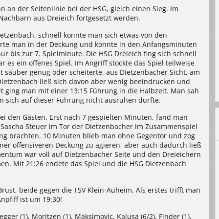
 an der Seitenlinie bei der HSG, gleich einen Sieg. Im
 Nachbarn aus Dreieich fortgesetzt werden.
ietzenbach, schnell konnte man sich etwas von den
gierte man in der Deckung und konnte in den Anfangsminuten
ur bis zur 7. Spielminute. Die HSG Dreieich fing sich schnell
es ein offenes Spiel. Im Angriff stockte das Spiel teilweise
t sauber genug oder scheiterte, aus Dietzenbacher Sicht, am
Dietzenbach ließ sich davon aber wenig beeindrucken und
it ging man mit einer 13:15 Führung in die Halbzeit. Man sah
an sich auf dieser Führung nicht ausruhen durfte.
bei den Gästen. Erst nach 7 gespielten Minuten, fand man
es Sascha Steuer im Tor der Dietzenbacher im Zusammenspiel
lung brachten. 10 Minuten blieb man ohne Gegentor und zog
ner offensiveren Deckung zu agieren, aber auch dadurch ließ
entum war voll auf Dietzenbacher Seite und den Dreieichern
en. Mit 21:26 endete das Spiel und die HSG Dietzenbach
rust, beide gegen die TSV Klein-Auheim. Als erstes trifft man
pfiff ist um 19:30!
gger (1), Moritzen (1), Maksimovic, Kalusa (6/2), Finder (1),