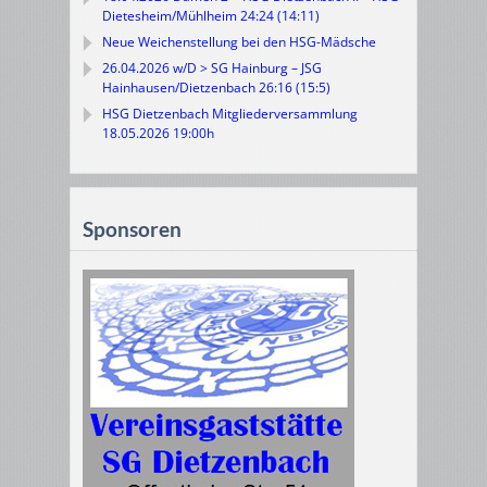
Dietesheim/Mühlheim 24:24 (14:11)
Neue Weichenstellung bei den HSG-Mädsche
26.04.2026 w/D > SG Hainburg – JSG
Hainhausen/Dietzenbach 26:16 (15:5)
HSG Dietzenbach Mitgliederversammlung
18.05.2026 19:00h
Sponsoren