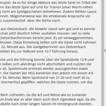
nspiel, da es für einige Akteure das letzte Spiel im Trikot der
nn das letzte Spiel auf und für Trainer Julian Wurm neben
g nicht am Spielgeschehen teilnehmen. Zudem fehlten Laura
innen. Möglicherweise war die emotionale Ansprache vor
ts zusammenlief. Aber der Reihe nach:
n aus Dietzenbach, die Abwehr stand sehr gut und es konnte
chon jetzt deutlich höher ausfallen müssen, viel zu viele
 Dietzenbacherinnen bereits jetzt. Es sei vorweggenommen,
Minuten. Diese Einladung ließen sich die Gäste nicht nehmen
r 22. Minute aus. Die Gastgeberinnen aus Dietzenbach
ielten bis zur Halbzeit eine 10:7 Führung heraus.
sche und die Führung konnte über die Spielstände 12:8 und
ließen sich allerdings nicht abschütteln und nutzten die
 45. Spielminute erstmals wieder auszugleichen sowie
en. Die Damen der HSG konterten dies jedoch mit einem 4:0-
er 56. Minute). Beim Spielstand von 21:20 und noch 30 zu
Stürmerfoul gepfiffen, welches die Gäste nutzten, um das
rklich zufrieden, da die Art und Weise wie es zustande
 Am Ende war es aber dann auch doch irgendwie egal, da die
abelle nach einer langen Saison im Vordergrund standen.