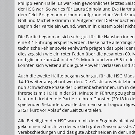
Philipp-Fenn-Halle. Es war kein gewöhnliches letztes Saiso
der HSG war. So war es für Laura Spinola und Eva Hartma
dem Feld. Erstgenannte konnte aufgrund einer Verletzun
Noll und Michelle Grimm im Aufgebot der Dietzenbacher
Beginn der Partie ein Grund, warum in diesem Spiel nich
Die Partie begann an sich sehr gut für die Hausherrinne
eine 4:1 Führung erspielt werden. Diese hätte allerdings s
technische Fehler sowie Fehlwürfe prägten das Spiel der
dies zog sich wie ein roter Faden über die gesamten 60. 
und glichen zum 4:4 in der 19. Minute und zum 5:5 in de
konnten sich weiter auf die gute Abwehr verlassen und sp
Auch die zweite Hälfte begann sehr gut für die HSG Mäd
14:10 weiter ausgebaut werden. Die Gäste aus Habitzheim 
nun schwächste Phase der Dietzenbacherinnen, um in der
ihrerseits mit 16:18 in der 51. Minute in Führung zu geh
Lauf und drehten die Partie zu ihren Gunsten (20:18 in d
spielenden Sekunden, wurde dann ein sehr fragwürdiges 
21:21 kurz vor Ablauf der Zeit zu erzielen.
Alle Beteiligten der HSG waren mit dem Ergebnis nicht wi
gekommen ist nicht zu der wirklich guten Saison passte.
Verabschiedungen und das gute Abschneiden in der Endt