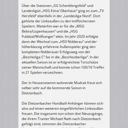
Über die Stationen „SG Schenklengsfeld“ und
Landesligist „HSG Eitra/ Oberhaun“ ging es zum „TV
Hersfeld“ ebenfalls in der „Landesliga Nord“. Dort
gehörte der Linksaußen zu den treffsichersten
Spielern. Weiterhin war er für die „MSG
Bebra/Lispenhausen“ und die „HSG
Fuldatal/Wolfsanger“ aktiv. Im Jahr 2020 erfolgte
dann der Wechsel zum „HSV Nidderau“ und der
höherklassig erfahrene Außenspieler ging den
kompletten Nidderauer Erfolgsweg von der
„Bezirksliga C“ bis in die „Bezirksoberliga“. In der
aktuellen Saison ist er erfolgreichste Torschütze
seiner Mannschaft und konnte schon 100/16 Treffer
in 21 Spielen verzeichnen.
Der in Heusenstamm wohnende Mudrak freut sich
selber sehr auf die kommende Saison in
Dietzenbach.
Die Dietzenbacher Handball-Anhänger können sich
also auf einen weiteren torgefährlichen Linksaußen
freuen. Die insgesamt nun schon drei Neuzugänge,
die ihrem Trainer Michael Nath nach Dietzenbach
gefolgt sind, stimmen die Dietzenbacher