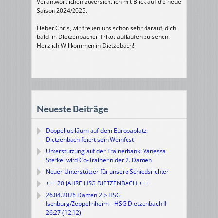
Verantwortlichen zuversichtlich mit Blick auf die neue
Saison 2024/2025.
Lieber Chris, wir freuen uns schon sehr darauf, dich
bald im Dietzenbacher Trikot auflaufen zu sehen.
Herzlich Willkommen in Dietzebach!
Neueste Beiträge
Doppeljubiläum auf dem Europaplatz:
Dietzenbach feiert sein Weinfest
Unterstützung auf der Trainerbank: Vanessa
Sterkel wird Co-Trainerin der 2. Damen
Neuer Unterstützer für unsere Schiedsrichter
+++ 20 JAHRE HSG DIETZENBACH +++
26.04.2026 Damen 2 > HSG
Isenburg/Zeppelinheim – HSG Dietzenbach II
26:27 (12:12)