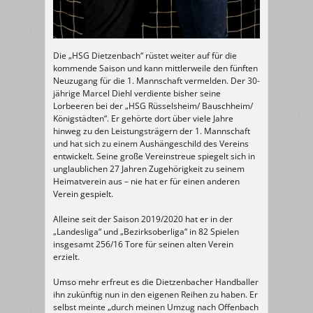
Die „HSG Dietzenbach“ rüstet weiter auf für die
kommende Saison und kann mittlerweile den fünften
Neuzugang für die 1. Mannschaft vermelden. Der 30-
jährige Marcel Diehl verdiente bisher seine
Lorbeeren bei der „HSG Rüsselsheim/ Bauschheim/
Königstädten“. Er gehörte dort über viele Jahre
hinweg zu den Leistungsträgern der 1. Mannschaft
und hat sich zu einem Aushängeschild des Vereins
entwickelt. Seine große Vereinstreue spiegelt sich in
unglaublichen 27 Jahren Zugehörigkeit zu seinem
Heimatverein aus – nie hat er für einen anderen
Verein gespielt.
Alleine seit der Saison 2019/2020 hat er in der
„Landesliga“ und „Bezirksoberliga“ in 82 Spielen
insgesamt 256/16 Tore für seinen alten Verein
erzielt.
Umso mehr erfreut es die Dietzenbacher Handballer
ihn zukünftig nun in den eigenen Reihen zu haben. Er
selbst meinte „durch meinen Umzug nach Offenbach