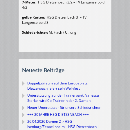
7-Meter:
HSG Dietzenbach 3/2 – TV Langenselbold
4/2
gelbe Karten:
HSG Dietzenbach 3 – TV
Langenselbold 3
Schiedsrichter:
M. Flach / U. Jung
Neueste Beiträge
Doppeljubiläum auf dem Europaplatz:
Dietzenbach feiert sein Weinfest
Unterstützung auf der Trainerbank: Vanessa
Sterkel wird Co-Trainerin der 2. Damen
Neuer Unterstützer für unsere Schiedsrichter
+++ 20 JAHRE HSG DIETZENBACH +++
26.04.2026 Damen 2 > HSG
Isenburg/Zeppelinheim – HSG Dietzenbach II