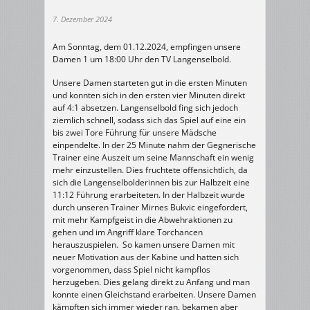
7. Dezember 2024
Am Sonntag, dem 01.12.2024, empfingen unsere
Damen 1 um 18:00 Uhr den TV Langenselbold.
Unsere Damen starteten gut in die ersten Minuten
und konnten sich in den ersten vier Minuten direkt
auf 4:1 absetzen. Langenselbold fing sich jedoch
ziemlich schnell, sodass sich das Spiel auf eine ein
bis zwei Tore Führung für unsere Mädsche
einpendelte. In der 25 Minute nahm der Gegnerische
Trainer eine Auszeit um seine Mannschaft ein wenig
mehr einzustellen. Dies fruchtete offensichtlich, da
sich die Langenselbolderinnen bis zur Halbzeit eine
11:12 Führung erarbeiteten. In der Halbzeit wurde
durch unseren Trainer Mirnes Bukvic eingefordert,
mit mehr Kampfgeist in die Abwehraktionen zu
gehen und im Angriff klare Torchancen
herauszuspielen. So kamen unsere Damen mit
neuer Motivation aus der Kabine und hatten sich
vorgenommen, dass Spiel nicht kampflos
herzugeben. Dies gelang direkt zu Anfang und man
konnte einen Gleichstand erarbeiten. Unsere Damen
kämpften sich immer wieder ran, bekamen aber