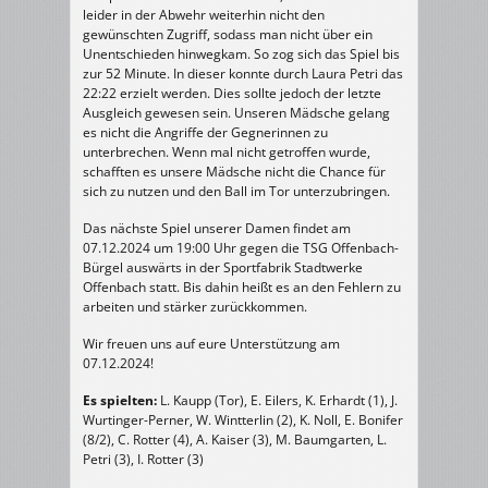
leider in der Abwehr weiterhin nicht den
gewünschten Zugriff, sodass man nicht über ein
Unentschieden hinwegkam. So zog sich das Spiel bis
zur 52 Minute. In dieser konnte durch Laura Petri das
22:22 erzielt werden. Dies sollte jedoch der letzte
Ausgleich gewesen sein. Unseren Mädsche gelang
es nicht die Angriffe der Gegnerinnen zu
unterbrechen. Wenn mal nicht getroffen wurde,
schafften es unsere Mädsche nicht die Chance für
sich zu nutzen und den Ball im Tor unterzubringen.
Das nächste Spiel unserer Damen findet am
07.12.2024 um 19:00 Uhr gegen die TSG Offenbach-
Bürgel auswärts in der Sportfabrik Stadtwerke
Offenbach statt. Bis dahin heißt es an den Fehlern zu
arbeiten und stärker zurückkommen.
Wir freuen uns auf eure Unterstützung am
07.12.2024!
Es spielten:
L. Kaupp (Tor), E. Eilers, K. Erhardt (1), J.
Wurtinger-Perner, W. Wintterlin (2), K. Noll, E. Bonifer
(8/2), C. Rotter (4), A. Kaiser (3), M. Baumgarten, L.
Petri (3), I. Rotter (3)