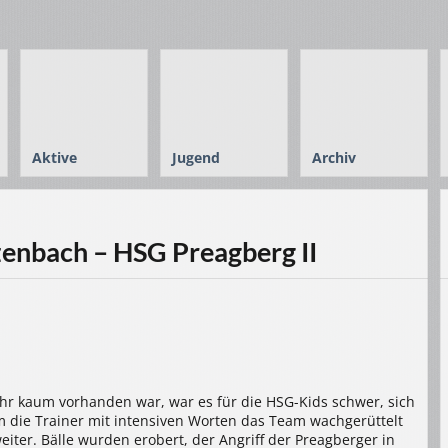
Aktive
Jugend
Archiv
enbach – HSG Preagberg II
hr kaum vorhanden war, war es für die HSG-Kids schwer, sich
m die Trainer mit intensiven Worten das Team wachgerüttelt
iter. Bälle wurden erobert, der Angriff der Preagberger in