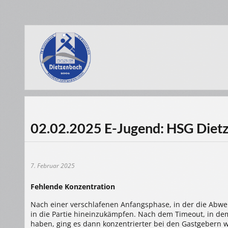
02.02.2025 E-Jugend: HSG Dietz
7. Februar 2025
Fehlende Konzentration
Nach einer verschlafenen Anfangsphase, in der die Abwe
in die Partie hineinzukämpfen. Nach dem Timeout, in de
haben, ging es dann konzentrierter bei den Gastgebern we