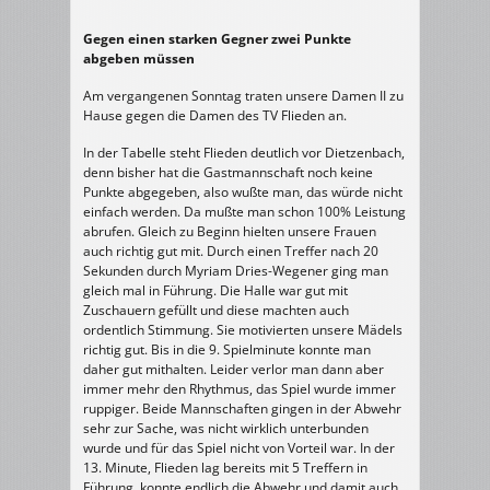
Gegen einen starken Gegner zwei Punkte
abgeben müssen
Am vergangenen Sonntag traten unsere Damen II zu
Hause gegen die Damen des TV Flieden an.
In der Tabelle steht Flieden deutlich vor Dietzenbach,
denn bisher hat die Gastmannschaft noch keine
Punkte abgegeben, also wußte man, das würde nicht
einfach werden. Da mußte man schon 100% Leistung
abrufen. Gleich zu Beginn hielten unsere Frauen
auch richtig gut mit. Durch einen Treffer nach 20
Sekunden durch Myriam Dries-Wegener ging man
gleich mal in Führung. Die Halle war gut mit
Zuschauern gefüllt und diese machten auch
ordentlich Stimmung. Sie motivierten unsere Mädels
richtig gut. Bis in die 9. Spielminute konnte man
daher gut mithalten. Leider verlor man dann aber
immer mehr den Rhythmus, das Spiel wurde immer
ruppiger. Beide Mannschaften gingen in der Abwehr
sehr zur Sache, was nicht wirklich unterbunden
wurde und für das Spiel nicht von Vorteil war. In der
13. Minute, Flieden lag bereits mit 5 Treffern in
Führung, konnte endlich die Abwehr und damit auch