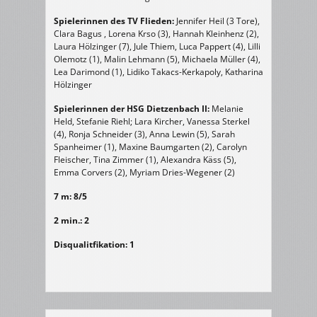
Spielerinnen des TV Flieden:
Jennifer Heil (3 Tore),
Clara Bagus , Lorena Krso (3), Hannah Kleinhenz (2),
Laura Hölzinger (7), Jule Thiem, Luca Pappert (4), Lilli
Olemotz (1), Malin Lehmann (5), Michaela Müller (4),
Lea Darimond (1), Lidiko Takacs-Kerkapoly, Katharina
Hölzinger
Spielerinnen der HSG Dietzenbach II:
Melanie
Held, Stefanie Riehl; Lara Kircher, Vanessa Sterkel
(4), Ronja Schneider (3), Anna Lewin (5), Sarah
Spanheimer (1), Maxine Baumgarten (2), Carolyn
Fleischer, Tina Zimmer (1), Alexandra Käss (5),
Emma Corvers (2), Myriam Dries-Wegener (2)
7 m: 8/5
2 min.: 2
Disqualitfikation: 1