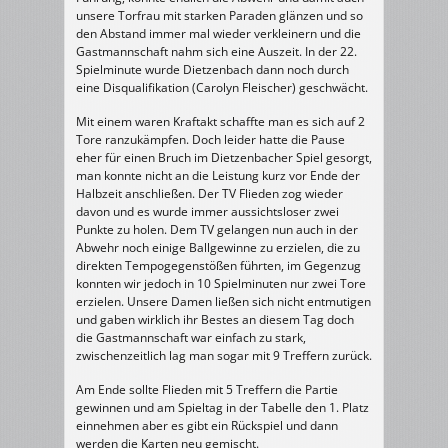
unsere Torfrau mit starken Paraden glänzen und so
den Abstand immer mal wieder verkleinern und die
Gastmannschaft nahm sich eine Auszeit. In der 22.
Spielminute wurde Dietzenbach dann noch durch
eine Disqualifikation (Carolyn Fleischer) geschwächt.
Mit einem waren Kraftakt schaffte man es sich auf 2
Tore ranzukämpfen. Doch leider hatte die Pause
eher für einen Bruch im Dietzenbacher Spiel gesorgt,
man konnte nicht an die Leistung kurz vor Ende der
Halbzeit anschließen. Der TV Flieden zog wieder
davon und es wurde immer aussichtsloser zwei
Punkte zu holen. Dem TV gelangen nun auch in der
Abwehr noch einige Ballgewinne zu erzielen, die zu
direkten Tempogegenstößen führten, im Gegenzug
konnten wir jedoch in 10 Spielminuten nur zwei Tore
erzielen. Unsere Damen ließen sich nicht entmutigen
und gaben wirklich ihr Bestes an diesem Tag doch
die Gastmannschaft war einfach zu stark,
zwischenzeitlich lag man sogar mit 9 Treffern zurück.
Am Ende sollte Flieden mit 5 Treffern die Partie
gewinnen und am Spieltag in der Tabelle den 1. Platz
einnehmen aber es gibt ein Rückspiel und dann
werden die Karten neu gemischt.