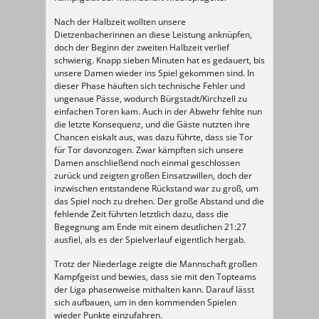
Nach der Halbzeit wollten unsere
Dietzenbacherinnen an diese Leistung anknüpfen,
doch der Beginn der zweiten Halbzeit verlief
schwierig. Knapp sieben Minuten hat es gedauert, bis
unsere Damen wieder ins Spiel gekommen sind. In
dieser Phase häuften sich technische Fehler und
ungenaue Pässe, wodurch Bürgstadt/Kirchzell zu
einfachen Toren kam. Auch in der Abwehr fehlte nun
die letzte Konsequenz, und die Gäste nutzten ihre
Chancen eiskalt aus, was dazu führte, dass sie Tor
für Tor davonzogen. Zwar kämpften sich unsere
Damen anschließend noch einmal geschlossen
zurück und zeigten großen Einsatzwillen, doch der
inzwischen entstandene Rückstand war zu groß, um
das Spiel noch zu drehen. Der große Abstand und die
fehlende Zeit führten letztlich dazu, dass die
Begegnung am Ende mit einem deutlichen 21:27
ausfiel, als es der Spielverlauf eigentlich hergab.
Trotz der Niederlage zeigte die Mannschaft großen
Kampfgeist und bewies, dass sie mit den Topteams
der Liga phasenweise mithalten kann. Darauf lässt
sich aufbauen, um in den kommenden Spielen
wieder Punkte einzufahren.