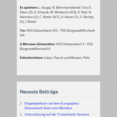
Es spielten:
L. Kaupp, N. Behrmann(beide Tor); E.
Eilers (5), K. Erhardt, W. Wintterlin (6/5), K. Noll, N.
Niemann (2), C. Rotter (4/1), A. Kaiser (1), S. Berlips
(3), I. Rotter
7m:
HSG Dietzenbach 6/5 – FSG Bürgstadt/Kirchzell
5/4
2-Minuten-Zeitstrafen:
HSG Dietzenbach 3 – FSG
Bürgstadt/Kirchzell 4
Schiedsrichter:
Lukas, Pascal und Mostert, Felix
Neueste Beiträge
Doppeljubiläum auf dem Europaplatz:
Dietzenbach feiert sein Weinfest
Unterstützung auf der Trainerbank: Vanessa