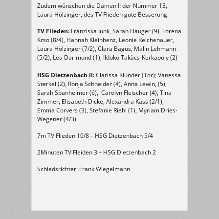
Zudem wünschen die Damen II der Nummer 13,
Laura Hölzinger, des TV Flieden gute Besserung.
TV Flieden:
Franziska Junk, Sarah Flauger (9), Lorena
Krso (8/4), Hannah Kleinhenz, Leonie Reichenauer,
Laura Hölzinger (7/2), Clara Bagus, Malin Lehmann
(5/2), Lea Darimond (1), Ildoko Takàcs-Kerkapoly (2)
HSG Dietzenbach II:
Clarissa Klünder (Tor); Vanessa
Sterkel (2), Ronja Schneider (4), Anna Lewin, (5),
Sarah Spanheimer (6), Carolyn Fleischer (4), Tina
Zimmer, Elisabeth Dicke, Alexandra Käss (2/1),
Emma Corvers (3), Stefanie Riehl (1), Myriam Dries-
Wegener (4/3)
7m TV Flieden 10/8 – HSG Dietzenbach 5/4
2Minuten TV Fleiden 3 – HSG Dietzenbach 2
Schiedsrichter: Frank Wiegelmann