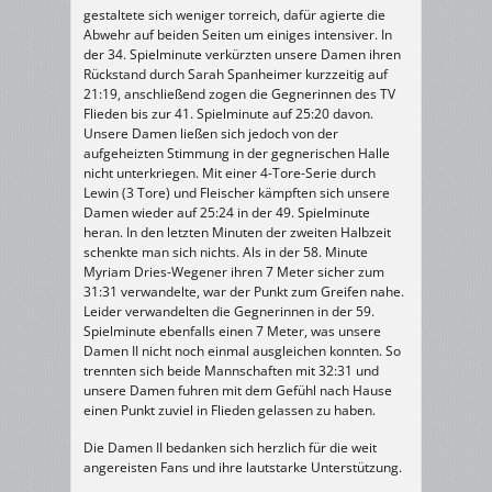
gestaltete sich weniger torreich, dafür agierte die
Abwehr auf beiden Seiten um einiges intensiver. In
der 34. Spielminute verkürzten unsere Damen ihren
Rückstand durch Sarah Spanheimer kurzzeitig auf
21:19, anschließend zogen die Gegnerinnen des TV
Flieden bis zur 41. Spielminute auf 25:20 davon.
Unsere Damen ließen sich jedoch von der
aufgeheizten Stimmung in der gegnerischen Halle
nicht unterkriegen. Mit einer 4-Tore-Serie durch
Lewin (3 Tore) und Fleischer kämpften sich unsere
Damen wieder auf 25:24 in der 49. Spielminute
heran. In den letzten Minuten der zweiten Halbzeit
schenkte man sich nichts. Als in der 58. Minute
Myriam Dries-Wegener ihren 7 Meter sicher zum
31:31 verwandelte, war der Punkt zum Greifen nahe.
Leider verwandelten die Gegnerinnen in der 59.
Spielminute ebenfalls einen 7 Meter, was unsere
Damen II nicht noch einmal ausgleichen konnten. So
trennten sich beide Mannschaften mit 32:31 und
unsere Damen fuhren mit dem Gefühl nach Hause
einen Punkt zuviel in Flieden gelassen zu haben.
Die Damen II bedanken sich herzlich für die weit
angereisten Fans und ihre lautstarke Unterstützung.