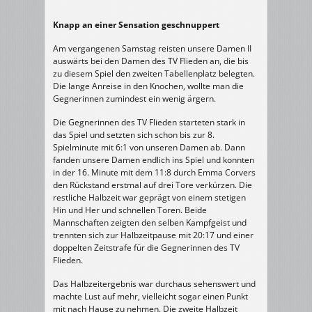
Knapp an einer Sensation geschnuppert
Am vergangenen Samstag reisten unsere Damen II
auswärts bei den Damen des TV Flieden an, die bis
zu diesem Spiel den zweiten Tabellenplatz belegten.
Die lange Anreise in den Knochen, wollte man die
Gegnerinnen zumindest ein wenig ärgern.
Die Gegnerinnen des TV Flieden starteten stark in
das Spiel und setzten sich schon bis zur 8.
Spielminute mit 6:1 von unseren Damen ab. Dann
fanden unsere Damen endlich ins Spiel und konnten
in der 16. Minute mit dem 11:8 durch Emma Corvers
den Rückstand erstmal auf drei Tore verkürzen. Die
restliche Halbzeit war geprägt von einem stetigen
Hin und Her und schnellen Toren. Beide
Mannschaften zeigten den selben Kampfgeist und
trennten sich zur Halbzeitpause mit 20:17 und einer
doppelten Zeitstrafe für die Gegnerinnen des TV
Flieden.
Das Halbzeitergebnis war durchaus sehenswert und
machte Lust auf mehr, vielleicht sogar einen Punkt
mit nach Hause zu nehmen. Die zweite Halbzeit