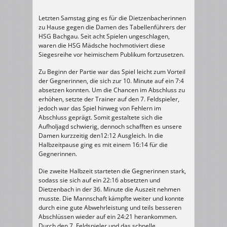
Letzten Samstag ging es für die Dietzenbacherinnen
zu Hause gegen die Damen des Tabellenführers der
HSG Bachgau. Seit acht Spielen ungeschlagen,
waren die HSG Mädsche hochmotiviert diese
Siegesreihe vor heimischem Publikum fortzusetzen.
Zu Beginn der Partie war das Spiel leicht zum Vorteil
der Gegnerinnen, die sich zur 10. Minute auf ein 7:4
absetzen konnten. Um die Chancen im Abschluss zu
erhöhen, setzte der Trainer auf den 7. Feldspieler,
jedoch war das Spiel hinweg von Fehlern im
Abschluss geprägt. Somit gestaltete sich die
Aufholjagd schwierig, dennoch schafften es unsere
Damen kurzzeitig den12:12 Ausgleich. In die
Halbzeitpause ging es mit einem 16:14 für die
Gegnerinnen.
Die zweite Halbzeit starteten die Gegnerinnen stark,
sodass sie sich auf ein 22:16 absetzten und
Dietzenbach in der 36. Minute die Auszeit nehmen
musste. Die Mannschaft kämpfte weiter und konnte
durch eine gute Abwehrleistung und teils besseren
Abschlüssen wieder auf ein 24:21 herankommen.
Durch den 7. Feldspieler und das schnelle