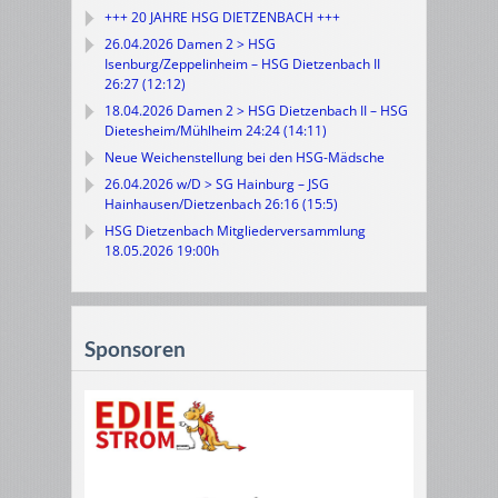
+++ 20 JAHRE HSG DIETZENBACH +++
26.04.2026 Damen 2 > HSG
Isenburg/Zeppelinheim – HSG Dietzenbach II
26:27 (12:12)
18.04.2026 Damen 2 > HSG Dietzenbach II – HSG
Dietesheim/Mühlheim 24:24 (14:11)
Neue Weichenstellung bei den HSG-Mädsche
26.04.2026 w/D > SG Hainburg – JSG
Hainhausen/Dietzenbach 26:16 (15:5)
HSG Dietzenbach Mitgliederversammlung
18.05.2026 19:00h
Sponsoren