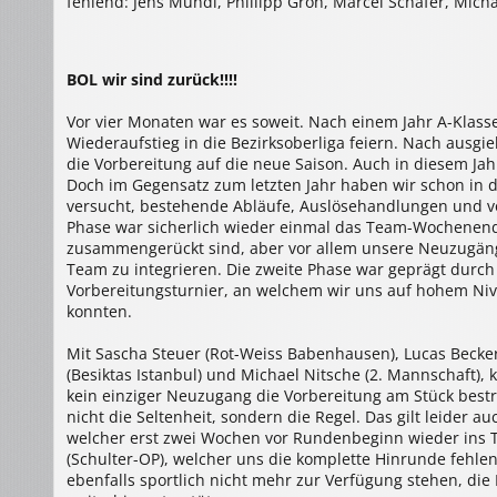
fehlend: Jens Mündl, Phillipp Groh, Marcel Schäfer, Mich
BOL wir sind zurück!!!!
Vor vier Monaten war es soweit. Nach einem Jahr A-Klasse
Wiederaufstieg in die Bezirksoberliga feiern. Nach ausg
die Vorbereitung auf die neue Saison. Auch in diesem Jahr
Doch im Gegensatz zum letzten Jahr haben wir schon in d
versucht, bestehende Abläufe, Auslösehandlungen und vor
Phase war sicherlich wieder einmal das Team-Wochenende
zusammengerückt sind, aber vor allem unsere Neuzugäng
Team zu integrieren. Die zweite Phase war geprägt durch 
Vorbereitungsturnier, an welchem wir uns auf hohem Ni
konnten.
Mit Sascha Steuer (Rot-Weiss Babenhausen), Lucas Beck
(Besiktas Istanbul) und Michael Nitsche (2. Mannschaft),
kein einziger Neuzugang die Vorbereitung am Stück best
nicht die Seltenheit, sondern die Regel. Das gilt leider a
welcher erst zwei Wochen vor Rundenbeginn wieder ins Tr
(Schulter-OP), welcher uns die komplette Hinrunde fehlen
ebenfalls sportlich nicht mehr zur Verfügung stehen, di