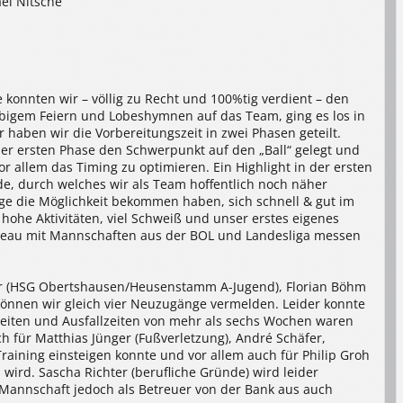
ael Nitsche
 konnten wir – völlig zu Recht und 100%tig verdient – den
iebigem Feiern und Lobeshymnen auf das Team, ging es los in
 haben wir die Vorbereitungszeit in zwei Phasen geteilt.
er ersten Phase den Schwerpunkt auf den „Ball“ gelegt und
 allem das Timing zu optimieren. Ein Highlight in der ersten
, durch welches wir als Team hoffentlich noch näher
e die Möglichkeit bekommen haben, sich schnell & gut im
hohe Aktivitäten, viel Schweiß und unser erstes eigenes
veau mit Mannschaften aus der BOL und Landesliga messen
er (HSG Obertshausen/Heusenstamm A-Jugend), Florian Böhm
 können wir gleich vier Neuzugänge vermelden. Leider konnte
reiten und Ausfallzeiten von mehr als sechs Wochen waren
uch für Matthias Jünger (Fußverletzung), André Schäfer,
aining einsteigen konnte und vor allem auch für Philip Groh
 wird. Sascha Richter (berufliche Gründe) wird leider
e Mannschaft jedoch als Betreuer von der Bank aus auch