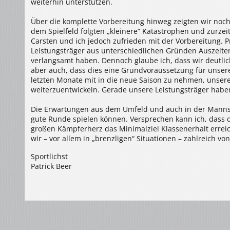
weiterhin unterstützen.
Über die komplette Vorbereitung hinweg zeigten wir noc
dem Spielfeld folgten „kleinere“ Katastrophen und zurzei
Carsten und ich jedoch zufrieden mit der Vorbereitung. P
Leistungsträger aus unterschiedlichen Gründen Auszei
verlangsamt haben. Dennoch glaube ich, dass wir deutlich
aber auch, dass dies eine Grundvoraussetzung für unsere 
letzten Monate mit in die neue Saison zu nehmen, unsere
weiterzuentwickeln. Gerade unsere Leistungsträger ha
Die Erwartungen aus dem Umfeld und auch in der Mannscha
gute Runde spielen können. Versprechen kann ich, dass 
großen Kämpferherz das Minimalziel Klassenerhalt erreich
wir – vor allem in „brenzligen“ Situationen – zahlreich v
Sportlichst
Patrick Beer