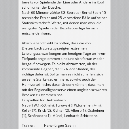
bereits vor Spielende der Eine oder Andere im Kopf
schon unter der Dusche.
Nach 60 Minuten zählte SG-Betreuer Bernd Ebert 15
technische Fehler und 25 verworfene Bälle auf seiner
Statistikmitschrift. Werte, mit denen man wohl die
wenigsten Spiele in der Bezirksoberliga für sich
entscheiden kann.
Abschließend bleibt zu hoffen, dass die von
Dietzenbach zuletzt gezeigten extremen
Leistungsschwankungen am heutigen Tage an ihrem
Tiefpunkt angekommen sind und sich fortan wieder
bergauf bewegen. Es bleibt abzuwarten, ob der
kommende Gegner, die SG Nieder-Roden, der
richtige dafür ist. Sollte man es nicht schaffen, sich
an seine Stärken zu erinnern, so wird auch der
Heimvorteil nichts daran ändern können, dass man
mit der Regionalligareserve einen ungleich schweren
Brocken zu stemmen hat.
Es spielten für Dietzenbach:
Nath (TW,1.-60.min), Turowski (TW,für einen 7-m),
Keller (7), Krick (2), Richter (2), Albert (1), Ostheimer
(1), Schönbach (1), Mündl, Lenhardt, Schicktanz.
Trainer: Hans-Jürgen Gaehn