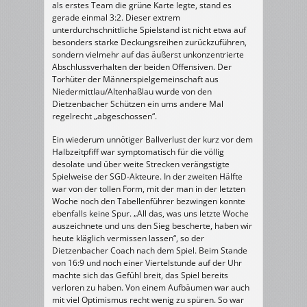
als erstes Team die grüne Karte legte, stand es
gerade einmal 3:2. Dieser extrem
unterdurchschnittliche Spielstand ist nicht etwa auf
besonders starke Deckungsreihen zurückzuführen,
sondern vielmehr auf das äußerst unkonzentrierte
Abschlussverhalten der beiden Offensiven. Der
Torhüter der Männerspielgemeinschaft aus
Niedermittlau/Altenhaßlau wurde von den
Dietzenbacher Schützen ein ums andere Mal
regelrecht „abgeschossen“.
Ein wiederum unnötiger Ballverlust der kurz vor dem
Halbzeitpfiff war symptomatisch für die völlig
desolate und über weite Strecken verängstigte
Spielweise der SGD-Akteure. In der zweiten Hälfte
war von der tollen Form, mit der man in der letzten
Woche noch den Tabellenführer bezwingen konnte
ebenfalls keine Spur. „All das, was uns letzte Woche
auszeichnete und uns den Sieg bescherte, haben wir
heute kläglich vermissen lassen“, so der
Dietzenbacher Coach nach dem Spiel. Beim Stande
von 16:9 und noch einer Viertelstunde auf der Uhr
machte sich das Gefühl breit, das Spiel bereits
verloren zu haben. Von einem Aufbäumen war auch
mit viel Optimismus recht wenig zu spüren. So war