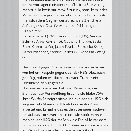
der hervorragend disponierten Torfrau Patrizia lag
man zur Halbzeit nur mit 4:5 zurück, man kam jedes
Mal an dem Gegner heran aber letztendlich musste
man sich dem Gegner der zurecht als 2ter direkt
Aufsteiger sie Qualifiziert hat mit 9:11 beuge.
Es spielten:
Patrizia Rehart (TW) , Laura Schmitt (TW), Verena
Schmitt, Anne Körner (5), Nathalie Thamm, Seda
Eren, Katharina Ott, Justin Tzycka, Franziska Kretz,
Sarah Poschner, Sandra Berker (2), Vanessa Zwarg
(2)
Das Spiel 2 gegen Steinau war von deren Seite her
von hohem Respekt gegenüber der HSG Dietzbach
geprägt, holten wir doch am ersten Turnier ein
Unentscheiden gegen sie.
Hier war es wiederum Patrizier Rehart die, die
Steinauer zur Verzweiflung brachte sie hielte 75%
ihrer Wurfe. Es zeigte sich auch nun das sie HSG sich
langsam als Mannschaft findet und in der Abwehr
arbeitet und kämpfte das es den Steinauern schwer
fiel auf das Torzuwerfen. Leider wie sooft verwarf
man bei der HSG der maßen viele Freibälle vor dem
Tor so das es zur Halbzeit 0:3 stand und zum Schluss
auf Grund mangelnder Torausbeute 5:9 sich