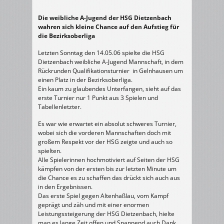
Die weibliche A-Jugend der HSG Dietzenbach
wahren sich kleine Chance auf den Aufstieg für
die Bezirksoberliga
Letzten Sonntag den 14.05.06 spielte die HSG
Dietzenbach weibliche A-Jugend Mannschaft, in dem
Rückrunden Qualifikationsturnier in Gelnhausen um
einen Platz in der Bezirksoberliga.
Ein kaum zu glaubendes Unterfangen, sieht auf das
erste Turnier nur 1 Punkt aus 3 Spielen und
Tabellenletzter.
Es war wie erwartet ein absolut schweres Turnier,
wobei sich die vorderen Mannschaften doch mit
großem Respekt vor der HSG zeigte und auch so
spielten.
Alle Spielerinnen hochmotiviert auf Seiten der HSG
kämpfen von der ersten bis zur letzten Minute um
die Chance es zu schaffen das drückt sich auch aus
in den Ergebnissen.
Das erste Spiel gegen Altenhaßlau, vom Kampf
geprägt und zäh und mit einer enormen
Leistungssteigerung der HSG Dietzenbach, hielte
man es lange Zeit offen und Spannend auch Dank