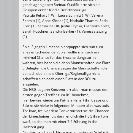
geschlagen geben Steinau Qualifizierte sich als
Gruppen erster für die Bezirksoberliga.
Patrizia Rehart (TW) , Laura Schmitt (TW), Verena
Schmitt (1), Anne Körner (1), Nathalie Thamm, Seda
Eren (1), Katharina Ott, Justin Tzycka, Franziska Kretz,
Sarah Poschner, Sandra Berker (1), Vanessa Zwarg
(1)
Spiel 3 gegen Limeshain entpuppte sich nun zum
alles entscheidenden Spiel wollte man sich ein
minimal Chance für das Entscheidungsturnier
wahren, hier haben die dann Mannschaften die Platz
3 Belegten die Chance gegen die Mannschaften die
es nach oben in die Oberliga/Regionalliga nicht
schafften sich noch einen Platz in der BOL zu
erspielen.
Die HSG begann Konzentriert aber man musste den
ersten gegen Treffer zum 0:1 hinnehme,
hier bewies wiederum Patrizia Rehart ihr Klasse und
Stärke sie hielte in folgenden Minuten alles was aufs
Tor kam, frei vor dem Tor vernichtet sie die Chancen
der Limeshainer, bis dann endlich die HSG ihre Tore
warf, so das man mit einer 7:4 Führung in die
Halbzeit ging.
Nun kam auch noch hinzu man musste das Spiel mit