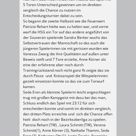
5 Toren Unterschied gewinnen um im direkten
vergleich die Chance zu nutzen im
Entscheidungsturnier dabei zu sein.
So begann die zweite Halbzeit wie die Feuerwert
Patrizia Rehart hielte was zu halten war, und vorne
warf die HSG ein Tor auf das andere angeführt von
der Souverän spielende Sandra Berker wuchs das
Selbstvertrauen der Mannschaft so das auch die
jüngeren Spielerinnen sie mit gerissen wurden wie
Vanessa Zwarg die ihre Qualitäten auf außen unter
Beweis stellt und 7 Tore erzielte, Anne Körner als
eine der erfahrene aber noch durch
Trainingrückstand noch nicht ganz fit zeigte das sie
durch Pässe und Kreisanspiel die Mitspielerinnen
gezielt einsetzen konnte so das sie zum Torwurf
kamen.
Seda Eren als kleinste Spielerin leicht angeschlagen
trug mit großen Kampgeist mit dazu bei das man,
Schluss endlich das Spiel mit 23:12 für sich
entscheiden konnte und somit im direkten vergleich,
den dritten Platz erreichte und sich die Chance offen
hielt doch noch in der Bezirksoberliga zu spielen.
Patrizia Rehart (TW) , Laura Schmitt (TW), Verena
Schmitt(1), Anne Körner (3), Nathalie Thamm, Seda
Eren (3), Katharina Ott (1), Justin Tzycka, Franziska