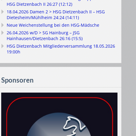
HSG Dietzenbach II 26:27 (12:12)
18.04.2026 Damen 2 > HSG Dietzenbach II – HSG
Dietesheim/Mühlheim 24:24 (14:11)
Neue Weichenstellung bei den HSG-Mädsche
26.04.2026 w/D > SG Hainburg – JSG
Hainhausen/Dietzenbach 26:16 (15:5)
HSG Dietzenbach Mitgliederversammlung 18.05.2026
19:00h
Sponsoren