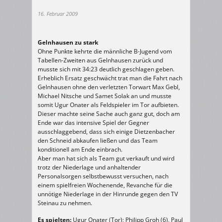
16. Februar 2009
Gelnhausen zu stark
Ohne Punkte kehrte die männliche B-Jugend vom
Tabellen-Zweiten aus Gelnhausen zurück und
musste sich mit 34:23 deutlich geschlagen geben.
Erheblich Ersatz geschwächt trat man die Fahrt nach
Gelnhausen ohne den verletzten Torwart Max Gebl,
Michael Nitsche und Samet Solak an und musste
somit Ugur Onater als Feldspieler im Tor aufbieten.
Dieser machte seine Sache auch ganz gut, doch am
Ende war das intensive Spiel der Gegner
ausschlaggebend, dass sich einige Dietzenbacher
den Schneid abkaufen ließen und das Team
konditionell am Ende einbrach.
Aber man hat sich als Team gut verkauft und wird
trotz der Niederlage und anhaltender
Personalsorgen selbstbewusst versuchen, nach
einem spielfreien Wochenende, Revanche für die
unnötige Niederlage in der Hinrunde gegen den TV
Steinau zu nehmen.
Es spielten:
Ugur Onater (Tor); Philipp Groh (6), Paul