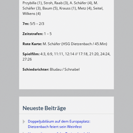
Przybilla (1), Stroh, Raab (3), A. Schäfer (4), M.
Schäfer (3), Baum (5), Krauss (1), Metz (4), Seitel,
Wilkens (4)
7m:
5/5 – 2/3
Zeitstrafen:
1 – 5
Rote Karte:
M. Schäfer (HSG Dietzenbach / 45.Min)
Spielfilm:
4:3, 6:9, 11:11, 12:14 // 17:18, 21:20, 24:24,
27:26
Schiedsrichter:
Bludau / Schnabel
Neueste Beiträge
Doppeljubiläum auf dem Europaplatz:
Dietzenbach feiert sein Weinfest