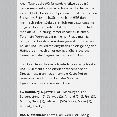
Angriffsspiel, die Würfe wurden teilweise zu früh
genommen und auch die technischen Fehler häuften
sich mit fortschreitender Spieldauer. In der kritischen
Phase des Spiels schwächte sich die HSG dann
mehrfach selber. Zeitstrafen führten dazu, dass man
lange Zeit in Unterzahl auf dem Feld stand. So lud
man die SG Hainburg immer wieder zu leichten
Toren ein. Wenn es dann in einer Phase mal nicht
läuft, kommt es dann meistens ganz dick und so auch
bei der HSG. Im letzten Angriff des Spiels gelang den
Hainburgern, nach einer etwas unübersichtlichen
Szene, noch der Siegtreffer kurz vor Schluss.
Somit setzte es die vierte Niederlage in Folge für die
HSG. Nun steht ein spielfreies Wochenende an.
Dieses muss man nutzen, um die Köpfe frei zu
bekommen und sich voll auf das Spiel beim
Liganeuling Flieden zu konzentrieren.
SG Hainburg:
Kujawski (Tor), Marburger (Tor);
Seidenspinner (2), Schwab (2), Amend (5), S. Fink (3),
M. Fink, Neuß (1), Lehmann (5/5), Stock, Maier (2),
Lenz (4), Etzel (3)
HSG Dietzenbach:
Nath (Tor), Gebl (Tor); König (1),