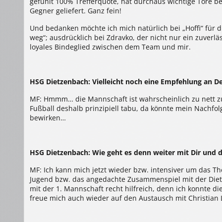
gefühlt 100% Trefferquote, hat durchaus wichtige Tore bei
Gegner geliefert. Ganz fein!
Und bedanken möchte ich mich natürlich bei „Hoffi“ für 
weg“; ausdrücklich bei Zdravko, der nicht nur ein zuverläs
loyales Bindeglied zwischen dem Team und mir.
HSG Dietzenbach: Vielleicht noch eine Empfehlung an D
MF: Hmmm… die Mannschaft ist wahrscheinlich zu nett zue
Fußball deshalb prinzipiell tabu, da könnte mein Nachfolg
bewirken…
HSG Dietzenbach: Wie geht es denn weiter mit Dir und 
MF: Ich kann mich jetzt wieder bzw. intensiver um das 
Jugend bzw. das angedachte Zusammenspiel mit der Diet
mit der 1. Mannschaft recht hilfreich, denn ich konnte 
freue mich auch wieder auf den Austausch mit Christian L