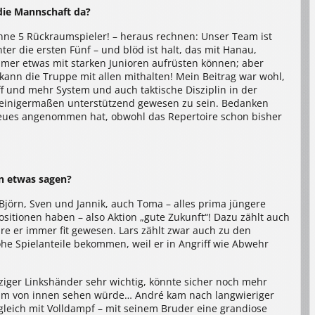
die Mannschaft da?
hne 5 Rückraumspieler! – heraus rechnen: Unser Team ist
ter die ersten Fünf – und blöd ist halt, das mit Hanau,
mer etwas mit starken Junioren aufrüsten können; aber
 kann die Truppe mit allen mithalten! Mein Beitrag war wohl,
ff und mehr System und auch taktische Disziplin in der
nk einigermaßen unterstützend gewesen zu sein. Bedanken
eues angenommen hat, obwohl das Repertoire schon bisher
n etwas sagen?
Björn, Sven und Jannik, auch Toma – alles prima jüngere
ositionen haben – also Aktion „gute Zukunft“! Dazu zählt auch
äre er immer fit gewesen. Lars zählt zwar auch zu den
he Spielanteile bekommen, weil er in Angriff wie Abwehr
nziger Linkshänder sehr wichtig, könnte sicher noch mehr
aum von innen sehen würde… André kam nach langwieriger
 gleich mit Volldampf – mit seinem Bruder eine grandiose