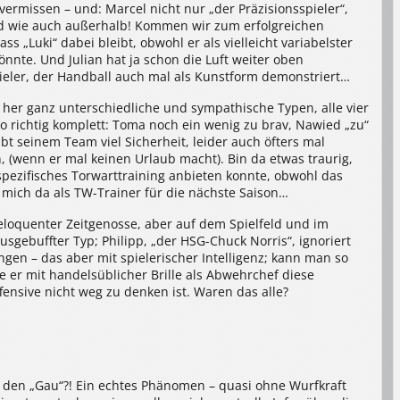
vermissen – und: Marcel nicht nur „der Präzisionsspieler“,
ld wie auch außerhalb! Kommen wir zum erfolgreichen
ss „Luki“ dabei bleibt, obwohl er als vielleicht variabelster
önnte. Und Julian hat ja schon die Luft weiter oben
pieler, der Handball auch mal als Kunstform demonstriert…
l her ganz unterschiedliche und sympathische Typen, alle vier
so richtig komplett: Toma noch ein wenig zu brav, Nawied „zu“
bt seinem Team viel Sicherheit, leider auch öfters mal
en, (wenn er mal keinen Urlaub macht). Bin da etwas traurig,
pezifisches Torwarttraining anbieten konnte, obwohl das
h mich da als TW-Trainer für die nächste Saison…
eloquenter Zeitgenosse, aber auf dem Spielfeld und im
sgebuffter Typ; Philipp, „der HSG-Chuck Norris“, ignoriert
en – das aber mit spielerischer Intelligenz; kann man so
wie er mit handelsüblicher Brille als Abwehrchef diese
ffensive nicht weg zu denken ist. Waren das alle?
t den „Gau“?! Ein echtes Phänomen – quasi ohne Wurfkraft