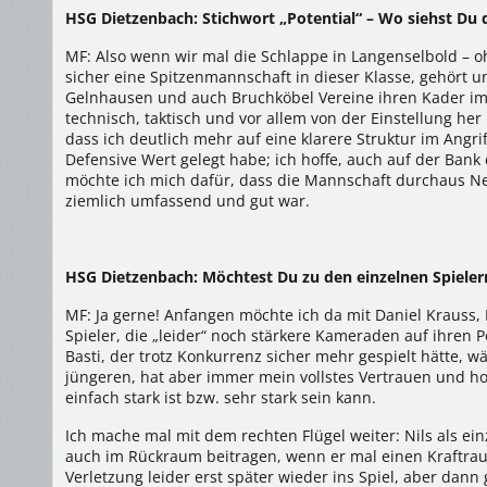
HSG Dietzenbach: Stichwort „Potential“ – Wo siehst Du 
MF: Also wenn wir mal die Schlappe in Langenselbold – o
sicher eine Spitzenmannschaft in dieser Klasse, gehört un
Gelnhausen und auch Bruchköbel Vereine ihren Kader im
technisch, taktisch und vor allem von der Einstellung her
dass ich deutlich mehr auf eine klarere Struktur im Angri
Defensive Wert gelegt habe; ich hoffe, auch auf der Ba
möchte ich mich dafür, dass die Mannschaft durchaus N
ziemlich umfassend und gut war.
HSG Dietzenbach: Möchtest Du zu den einzelnen Spieler
MF: Ja gerne! Anfangen möchte ich da mit Daniel Krauss, 
Spieler, die „leider“ noch stärkere Kameraden auf ihren P
Basti, der trotz Konkurrenz sicher mehr gespielt hätte, w
jüngeren, hat aber immer mein vollstes Vertrauen und ho
einfach stark ist bzw. sehr stark sein kann.
Ich mache mal mit dem rechten Flügel weiter: Nils als ei
auch im Rückraum beitragen, wenn er mal einen Kraftr
Verletzung leider erst später wieder ins Spiel, aber dann