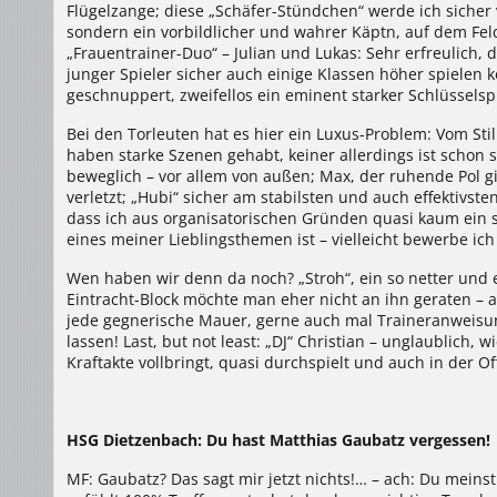
Flügelzange; diese „Schäfer-Stündchen“ werde ich sicher 
sondern ein vorbildlicher und wahrer Käptn, auf dem Fe
„Frauentrainer-Duo“ – Julian und Lukas: Sehr erfreulich, da
junger Spieler sicher auch einige Klassen höher spielen k
geschnuppert, zweifellos ein eminent starker Schlüssels
Bei den Torleuten hat es hier ein Luxus-Problem: Vom Sti
haben starke Szenen gehabt, keiner allerdings ist schon 
beweglich – vor allem von außen; Max, der ruhende Pol gi
verletzt; „Hubi“ sicher am stabilsten und auch effektivst
dass ich aus organisatorischen Gründen quasi kaum ein s
eines meiner Lieblingsthemen ist – vielleicht bewerbe ic
Wen haben wir denn da noch? „Stroh“, ein so netter und 
Eintracht-Block möchte man eher nicht an ihn geraten – au
jede gegnerische Mauer, gerne auch mal Traineranweisung
lassen! Last, but not least: „DJ“ Christian – unglaublich, 
Kraftakte vollbringt, quasi durchspielt und auch in der O
HSG Dietzenbach: Du hast Matthias Gaubatz vergessen!
MF: Gaubatz? Das sagt mir jetzt nichts!… – ach: Du meins