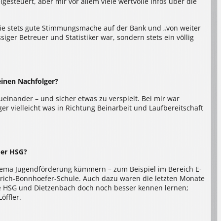
gesteuert, aber mir vor allem viele wertvolle Infos über die
die stets gute Stimmungsmache auf der Bank und „von weiter
siger Betreuer und Statistiker war, sondern stets ein völlig
einen Nachfolger?
inander – und sicher etwas zu verspielt. Bei mir war
er vielleicht was in Richtung Beinarbeit und Laufbereitschaft
der HSG?
Thema Jugendförderung kümmern – zum Beispiel im Bereich E-
rich-Bonnhoefer-Schule. Auch dazu waren die letzten Monate
die HSG und Dietzenbach doch noch besser kennen lernen;
öffler.