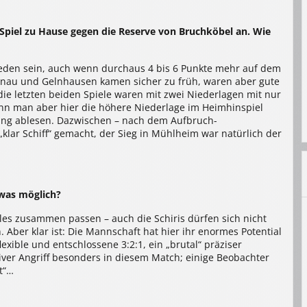
Spiel zu Hause gegen die Reserve von Bruchköbel an. Wie
frieden sein, auch wenn durchaus 4 bis 6 Punkte mehr auf dem
anau und Gelnhausen kamen sicher zu früh, waren aber gute
ie letzten beiden Spiele waren mit zwei Niederlagen mit nur
enn man aber hier die höhere Niederlage im Heimhinspiel
lung ablesen. Dazwischen – nach dem Aufbruch-
„klar Schiff“ gemacht, der Sieg in Mühlheim war natürlich der
twas möglich?
es zusammen passen – auch die Schiris dürfen sich nicht
 Aber klar ist: Die Mannschaft hat hier ihr enormes Potential
lexible und entschlossene 3:2:1, ein „brutal“ präziser
tiver Angriff besonders in diesem Match; einige Beobachter
t“…