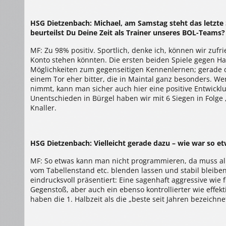
HSG Dietzenbach: Michael, am Samstag steht das letzte 
beurteilst Du Deine Zeit als Trainer unseres BOL-Teams?
MF: Zu 98% positiv. Sportlich, denke ich, können wir zu
Konto stehen könnten. Die ersten beiden Spiele gegen H
Möglichkeiten zum gegenseitigen Kennenlernen; gerade d
einem Tor eher bitter, die in Maintal ganz besonders. W
nimmt, kann man sicher auch hier eine positive Entwick
Unentschieden in Bürgel haben wir mit 6 Siegen in Folge 
Knaller.
HSG Dietzenbach: Vielleicht gerade dazu – wie war so e
MF: So etwas kann man nicht programmieren, da muss all
vom Tabellenstand etc. blenden lassen und stabil bleiben.
eindrucksvoll präsentiert: Eine sagenhaft aggressive wie f
Gegenstoß, aber auch ein ebenso kontrollierter wie effek
haben die 1. Halbzeit als die „beste seit Jahren bezeichne