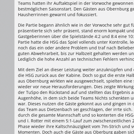
Teams hatten ihr Auftaktspiel in der Vorwoche gewonne
bestmöglichen Saisonstart. Den Gästen aus Obernburg ge
Hausherrinnen gewarnt und fokussiert.
Die Partie begann ähnlich wie in der Vorwoche sehr gut 
präsentierte sich sehr präsent, stand enorm kompakt un
Gastgeberinnen über die Spielstände 4:2 und 8:4 eine 10:
Partie hatte die HSG das Spiel vollends unter Kontrolle, 
noch das ein oder andere Problem und traf nach Beliebe
guten Abwehrarbeit, bis zur Halbzeit gehalten werden und
Lediglich die hohe Anzahl an technischen Fehlern verhi
Mit dem Ziel an dieser Leistung weiter anzuknüpfen und 
die HSG zurück aus der Kabine. Doch so gut die erste Hal
aus Obernburg wirkten wie ausgewechselt, spielten eine 
wieder vor neue Herausforderungen. Dies zeigte Wirkung,
der TuSpo den Rückstand auf und stellten das Ergebnis auf
Augenhöhe, in dem sich beide Teams Nichts schenkten u
war. Dieses nutzen die Gäste gekonnt aus und gingen in 
das Team aus Dietzenbach sei geschlagen, der irrte sich.
durch die gesamte Mannschaft und so konterten die HSG
und I. Rotter mit einem 5:1-Lauf zum zwischenzeitlichen 2
Phase wieder ihre Kaltschnäuzigkeit vom 7m-Strich und ve
Momenten. Doch auch die Gäste aus Oberburg gaben sich 