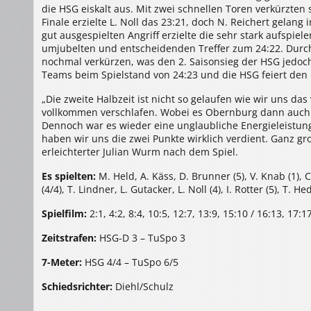
die HSG eiskalt aus. Mit zwei schnellen Toren verkürzten
Finale erzielte L. Noll das 23:21, doch N. Reichert gelan
gut ausgespielten Angriff erzielte die sehr stark aufspi
umjubelten und entscheidenden Treffer zum 24:22. Durc
nochmal verkürzen, was den 2. Saisonsieg der HSG jedoch
Teams beim Spielstand von 24:23 und die HSG feiert den 
„Die zweite Halbzeit ist nicht so gelaufen wie wir uns da
vollkommen verschlafen. Wobei es Obernburg dann auch vie
Dennoch war es wieder eine unglaubliche Energieleistung
haben wir uns die zwei Punkte wirklich verdient. Ganz gro
erleichterter Julian Wurm nach dem Spiel.
Es spielten:
M. Held, A. Käss, D. Brunner (5), V. Knab (1), C. 
(4/4), T. Lindner, L. Gutacker, L. Noll (4), I. Rotter (5), T. He
Spielfilm:
2:1, 4:2, 8:4, 10:5, 12:7, 13:9, 15:10 / 16:13, 17:
Zeitstrafen:
HSG-D 3 – TuSpo 3
7-Meter:
HSG 4/4 – TuSpo 6/5
Schiedsrichter:
Diehl/Schulz