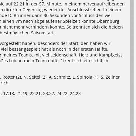
 sie auf 22:21 in der 57. Minute. In einem nervenaufreibenden
g im direkten Gegenzug wieder der Anschlusstreffer. In einem
elende D. Brunner dann 30 Sekunden vor Schluss den viel
h einen 7m nach abgelaufener Spielzeit konnte Obernburg
 nicht mehr verhindern konnte. So trennten sich die beiden
bestmöglichen Saisonstart.
s vorgestellt haben, besonders der Start, den haben wir
l besser gespielt hat als noch in der ersten Hälfte.
 meines Teams, mit viel Leidenschaft, Herz und Kampfgeist
ßes Lob an mein Team dafür.“ freut sich ein sichtlich
Rotter (2), N. Seitel (2), A. Schmitz, L. Spinola (1), S. Zellner
drich
17, 17:18, 21:19, 22:21, 23:22, 24:22, 24:23