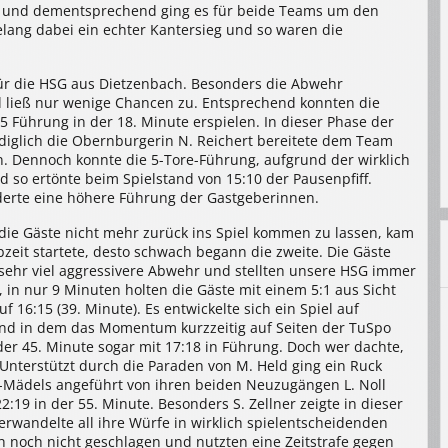
n und dementsprechend ging es für beide Teams um den
lang dabei ein echter Kantersieg und so waren die
für die HSG aus Dietzenbach. Besonders die Abwehr
d ließ nur wenige Chancen zu. Entsprechend konnten die
5 Führung in der 18. Minute erspielen. In dieser Phase der
lediglich die Obernburgerin N. Reichert bereitete dem Team
n. Dennoch konnte die 5-Tore-Führung, aufgrund der wirklich
 so ertönte beim Spielstand von 15:10 der Pausenpfiff.
nderte eine höhere Führung der Gastgeberinnen.
die Gäste nicht mehr zurück ins Spiel kommen zu lassen, kam
bzeit startete, desto schwach begann die zweite. Die Gäste
sehr viel aggressivere Abwehr und stellten unsere HSG immer
 in nur 9 Minuten holten die Gäste mit einem 5:1 aus Sicht
 16:15 (39. Minute). Es entwickelte sich ein Spiel auf
nd in dem das Momentum kurzzeitig auf Seiten der TuSpo
der 45. Minute sogar mit 17:18 in Führung. Doch wer dachte,
 Unterstützt durch die Paraden von M. Held ging ein Ruck
-Mädels angeführt von ihren beiden Neuzugängen L. Noll
2:19 in der 55. Minute. Besonders S. Zellner zeigte in dieser
rwandelte all ihre Würfe in wirklich spielentscheidenden
noch nicht geschlagen und nutzten eine Zeitstrafe gegen