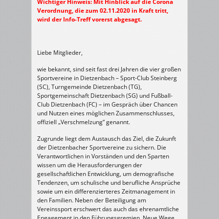
Wichtiger Hinweis: Mit Hinblick auf die Corona
Verordnung, die zum 02.11.2020 in Kraft tritt,
wird der Info-Treff vorerst abgesagt.
Liebe Mitglieder,
wie bekannt, sind seit fast drei Jahren die vier großen
Sportvereine in Dietzenbach – Sport-Club Steinberg
(SC), Turngemeinde Dietzenbach (TG),
Sportgemeinschaft Dietzenbach (SG) und Fußball-
Club Dietzenbach (FC) – im Gespräch über Chancen
und Nutzen eines möglichen Zusammenschlusses,
offiziell „Verschmelzung“ genannt.
Zugrunde liegt dem Austausch das Ziel, die Zukunft
der Dietzenbacher Sportvereine zu sichern. Die
Verantwortlichen in Vorständen und den Sparten
wissen um die Herausforderungen der
gesellschaftlichen Entwicklung, um demografische
Tendenzen, um schulische und berufliche Ansprüche
sowie um ein differenzierteres Zeitmanagement in
den Familien. Neben der Beteiligung am
Vereinssport erschwert das auch das ehrenamtliche
Engagement in den Führungsgremien. Neue Wege