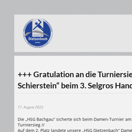
+++ Gratulation an die Turniers
Schierstein“ beim 3. Selgros Han
17. August 2022
Die „HSG Bachgau“ sicherte sich beim Damen-Turnier am
Turniersieg //
Auf dem 2. Platz landete unsere „HSG Dietzenbach“ Dame