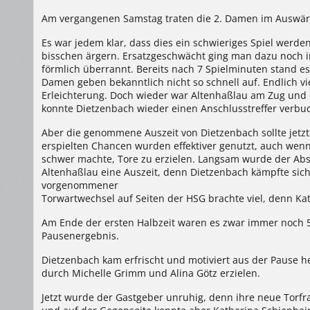
Am vergangenen Samstag traten die 2. Damen im Auswärt
Es war jedem klar, dass dies ein schwieriges Spiel werd
bisschen ärgern. Ersatzgeschwächt ging man dazu noch i
förmlich überrannt. Bereits nach 7 Spielminuten stand es
Damen geben bekanntlich nicht so schnell auf. Endlich vie
Erleichterung. Doch wieder war Altenhaßlau am Zug und e
konnte Dietzenbach wieder einen Anschlusstreffer verbu
Aber die genommene Auszeit von Dietzenbach sollte jetzt
erspielten Chancen wurden effektiver genutzt, auch wen
schwer machte, Tore zu erzielen. Langsam wurde der Abs
Altenhaßlau eine Auszeit, denn Dietzenbach kämpfte sich 
vorgenommener
Torwartwechsel auf Seiten der HSG brachte viel, denn Kat
Am Ende der ersten Halbzeit waren es zwar immer noch 5 
Pausenergebnis.
Dietzenbach kam erfrischt und motiviert aus der Pause h
durch Michelle Grimm und Alina Götz erzielen.
Jetzt wurde der Gastgeber unruhig, denn ihre neue Torfra