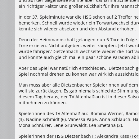
und auf der Gegenseite konnte aber Katharina Schienbein
ein richtiger Faktor und großer Rückhalt für ihre Mannsch
In der 37. Spielminute war die HSG schon auf 2 Treffer he
bemerken. Schnell wurde wieder ein Torwartwechsel durch
konnte sich wieder absetzen und den Abstand erhöhen.
Denn der Heimmannschaft gelangen nun 6 Tore in Folge. E
Tore erzielen. Nicht aufgeben, weiter kämpfen. Jetzt wur
wurde fahriger.´Dietzenbach wechselte wieder die Torfra
und konnte auch gleich mal ein paar schöne Paraden abli
Aber das Spiel war natürlich entschieden. Dietzenbach g
Spiel nochmal drehen zu können war wirklich aussichtsl
Man muss aber alle Dietzenbacher Spielerinnen auf dem P
weit sie zurücklagen. Es gab niemals schlechte Stimmung
diesem Tag heraus, der TV Altenhaßlau ist in dieser Sai
mitnehmen zu können.
Spielerinnen des TV Altenhaßlau: Romina Werner, Ramona S
(3), Nadine Schmidt (6), Vanessa Pape, Anna Schlauch, H
Mona Schnürer, Lene Grunwaldt, Lea Smetana (2).
Spielerinnen der HSG Dietzenbach II: Alexandra Käss (Tor)