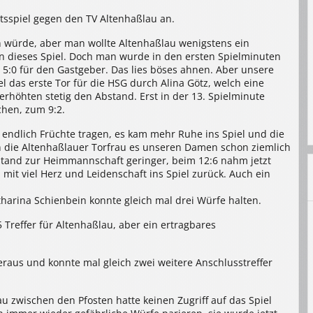
sspiel gegen den TV Altenhaßlau an.
en würde, aber man wollte Altenhaßlau wenigstens ein
n dieses Spiel. Doch man wurde in den ersten Spielminuten
 5:0 für den Gastgeber. Das lies böses ahnen. Aber unsere
l das erste Tor für die HSG durch Alina Götz, welch eine
rhöhten stetig den Abstand. Erst in der 13. Spielminute
chen, zum 9:2.
 endlich Früchte tragen, es kam mehr Ruhe ins Spiel und die
n die Altenhaßlauer Torfrau es unseren Damen schon ziemlich
tand zur Heimmannschaft geringer, beim 12:6 nahm jetzt
mit viel Herz und Leidenschaft ins Spiel zurück. Auch ein
harina Schienbein konnte gleich mal drei Würfe halten.
Treffer für Altenhaßlau, aber ein ertragbares
eraus und konnte mal gleich zwei weitere Anschlusstreffer
u zwischen den Pfosten hatte keinen Zugriff auf das Spiel