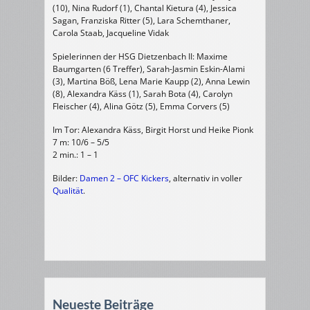
(10), Nina Rudorf (1), Chantal Kietura (4), Jessica
Sagan, Franziska Ritter (5), Lara Schemthaner,
Carola Staab, Jacqueline Vidak
Spielerinnen der HSG Dietzenbach II: Maxime
Baumgarten (6 Treffer), Sarah-Jasmin Eskin-Alami
(3), Martina Böß, Lena Marie Kaupp (2), Anna Lewin
(8), Alexandra Käss (1), Sarah Bota (4), Carolyn
Fleischer (4), Alina Götz (5), Emma Corvers (5)
Im Tor: Alexandra Käss, Birgit Horst und Heike Pionk
7 m: 10/6 – 5/5
2 min.: 1 – 1
Bilder:
Damen 2 – OFC Kickers
, alternativ in voller
Qualität
.
Neueste Beiträge