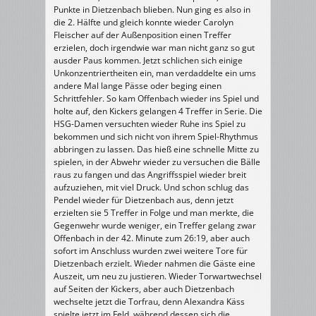
Punkte in Dietzenbach blieben. Nun ging es also in
die 2. Hälfte und gleich konnte wieder Carolyn
Fleischer auf der Außenposition einen Treffer
erzielen, doch irgendwie war man nicht ganz so gut
ausder Paus kommen. Jetzt schlichen sich einige
Unkonzentriertheiten ein, man verdaddelte ein ums
andere Mal lange Pässe oder beging einen
Schrittfehler. So kam Offenbach wieder ins Spiel und
holte auf, den Kickers gelangen 4 Treffer in Serie. Die
HSG-Damen versuchten wieder Ruhe ins Spiel zu
bekommen und sich nicht von ihrem Spiel-Rhythmus
abbringen zu lassen. Das hieß eine schnelle Mitte zu
spielen, in der Abwehr wieder zu versuchen die Bälle
raus zu fangen und das Angriffsspiel wieder breit
aufzuziehen, mit viel Druck. Und schon schlug das
Pendel wieder für Dietzenbach aus, denn jetzt
erzielten sie 5 Treffer in Folge und man merkte, die
Gegenwehr wurde weniger, ein Treffer gelang zwar
Offenbach in der 42. Minute zum 26:19, aber auch
sofort im Anschluss wurden zwei weitere Tore für
Dietzenbach erzielt. Wieder nahmen die Gäste eine
Auszeit, um neu zu justieren. Wieder Torwartwechsel
auf Seiten der Kickers, aber auch Dietzenbach
wechselte jetzt die Torfrau, denn Alexandra Käss
spielte jetzt im Feld, während dessen sich die