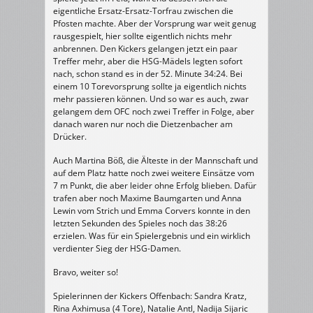
eigentliche Ersatz-Ersatz-Torfrau zwischen die
Pfosten machte. Aber der Vorsprung war weit genug
rausgespielt, hier sollte eigentlich nichts mehr
anbrennen. Den Kickers gelangen jetzt ein paar
Treffer mehr, aber die HSG-Mädels legten sofort
nach, schon stand es in der 52. Minute 34:24. Bei
einem 10 Torevorsprung sollte ja eigentlich nichts
mehr passieren können. Und so war es auch, zwar
gelangem dem OFC noch zwei Treffer in Folge, aber
danach waren nur noch die Dietzenbacher am
Drücker.
Auch Martina Böß, die Älteste in der Mannschaft und
auf dem Platz hatte noch zwei weitere Einsätze vom
7 m Punkt, die aber leider ohne Erfolg blieben. Dafür
trafen aber noch Maxime Baumgarten und Anna
Lewin vom Strich und Emma Corvers konnte in den
letzten Sekunden des Spieles noch das 38:26
erzielen. Was für ein Spielergebnis und ein wirklich
verdienter Sieg der HSG-Damen.
Bravo, weiter so!
Spielerinnen der Kickers Offenbach: Sandra Kratz,
Rina Axhimusa (4 Tore), Natalie Antl, Nadija Sijaric