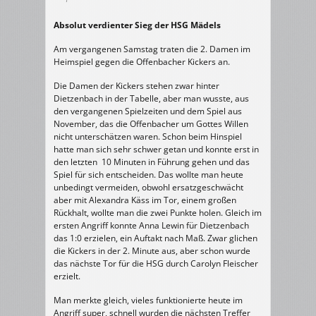
Absolut verdienter Sieg der HSG Mädels
Am vergangenen Samstag traten die 2. Damen im
Heimspiel gegen die Offenbacher Kickers an.
Die Damen der Kickers stehen zwar hinter
Dietzenbach in der Tabelle, aber man wusste, aus
den vergangenen Spielzeiten und dem Spiel aus
November, das die Offenbacher um Gottes Willen
nicht unterschätzen waren. Schon beim Hinspiel
hatte man sich sehr schwer getan und konnte erst in
den letzten 10 Minuten in Führung gehen und das
Spiel für sich entscheiden. Das wollte man heute
unbedingt vermeiden, obwohl ersatzgeschwächt
aber mit Alexandra Käss im Tor, einem großen
Rückhalt, wollte man die zwei Punkte holen. Gleich im
ersten Angriff konnte Anna Lewin für Dietzenbach
das 1:0 erzielen, ein Auftakt nach Maß. Zwar glichen
die Kickers in der 2. Minute aus, aber schon wurde
das nächste Tor für die HSG durch Carolyn Fleischer
erzielt.
Man merkte gleich, vieles funktionierte heute im
Angriff super, schnell wurden die nächsten Treffer