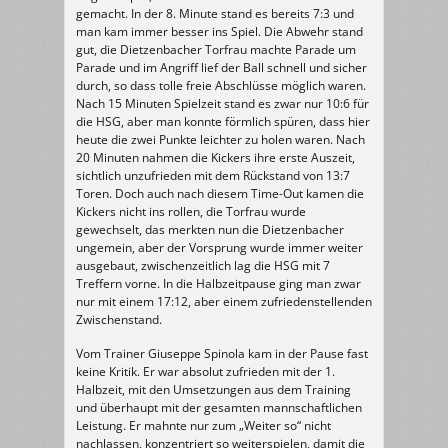
gemacht. In der 8. Minute stand es bereits 7:3 und
man kam immer besser ins Spiel. Die Abwehr stand
gut, die Dietzenbacher Torfrau machte Parade um
Parade und im Angriff lief der Ball schnell und sicher
durch, so dass tolle freie Abschlüsse möglich waren.
Nach 15 Minuten Spielzeit stand es zwar nur 10:6 für
die HSG, aber man konnte förmlich spüren, dass hier
heute die zwei Punkte leichter zu holen waren. Nach
20 Minuten nahmen die Kickers ihre erste Auszeit,
sichtlich unzufrieden mit dem Rückstand von 13:7
Toren. Doch auch nach diesem Time-Out kamen die
Kickers nicht ins rollen, die Torfrau wurde
gewechselt, das merkten nun die Dietzenbacher
ungemein, aber der Vorsprung wurde immer weiter
ausgebaut, zwischenzeitlich lag die HSG mit 7
Treffern vorne. In die Halbzeitpause ging man zwar
nur mit einem 17:12, aber einem zufriedenstellenden
Zwischenstand.
Vom Trainer Giuseppe Spinola kam in der Pause fast
keine Kritik. Er war absolut zufrieden mit der 1.
Halbzeit, mit den Umsetzungen aus dem Training
und überhaupt mit der gesamten mannschaftlichen
Leistung. Er mahnte nur zum „Weiter so“ nicht
nachlassen, konzentriert so weiterspielen, damit die