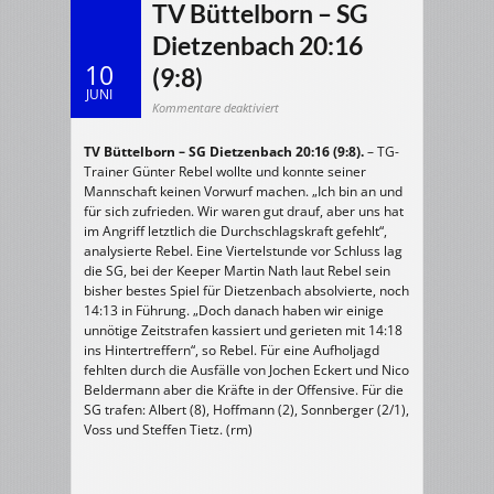
TV Büttelborn – SG
Dietzenbach 20:16
10
(9:8)
JUNI
für
Kommentare deaktiviert
27.09.2003
Herren
1
TV Büttelborn – SG Dietzenbach 20:16 (9:8).
>
– TG-
TV
Trainer Günter Rebel wollte und konnte seiner
Büttelborn
–
Mannschaft keinen Vorwurf machen. „Ich bin an und
SG
Dietzenbach
für sich zufrieden. Wir waren gut drauf, aber uns hat
20:16
(9:8)
im Angriff letztlich die Durchschlagskraft gefehlt“,
analysierte Rebel. Eine Viertelstunde vor Schluss lag
die SG, bei der Keeper Martin Nath laut Rebel sein
bisher bestes Spiel für Dietzenbach absolvierte, noch
14:13 in Führung. „Doch danach haben wir einige
unnötige Zeitstrafen kassiert und gerieten mit 14:18
ins Hintertreffern“, so Rebel. Für eine Aufholjagd
fehlten durch die Ausfälle von Jochen Eckert und Nico
Beldermann aber die Kräfte in der Offensive. Für die
SG trafen: Albert (8), Hoffmann (2), Sonnberger (2/1),
Voss und Steffen Tietz. (rm)