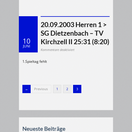
20.09.2003 Herren 1 >
SG Dietzenbach – TV
10
Kirchzell II 25:31 (8:20)
JUNI
für
Kommentare deaktiviert
20.09.2003
Herren
1
1.Spieltag fehlt
>
SG
Dietzenbach
–
TV
Kirchzell
II
25:31
(8:20)
Previous
1
2
3
Neueste Beiträge