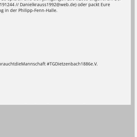
20191244 // Danielkrauss1992@web.de) oder packt Eure
g in der Philipp-Fenn-Halle.
brauchtdieMannschaft #TGDietzenbach1886e.V.