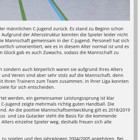
der männlichen C-Jugend zurück. Es stand zu Beginn schon
. Aufgrund der Altersstruktur konnten die Spieler leider nicht
ie Mannschaft gemeinsam in der C-Jugend. Personell hat sich
rtlich umorientiert, wie es in diesem Alter normal ist und es
Zum Glück gab es auch Zuwachs, sodass die Mannschaft zu
sch sondern auch körperlich waren sie aufgrund ihres Alters
und Verein sind aber sehr stolz auf die Mannschaft, denn
it Ihren Trainern zum Team zusammen. In Ihrer Liga konnten
piele für sich entscheiden.
ertet werden, ein gemeinsamer Leistungssprung ist klar
e C-Jugend zeigte mehrmals richtig guten Handball. Die
d. An die positive Mannschaftsentwicklung gilt es 2018/2019
s und Lea Gutacker steht die Basis für die kommende
 Alters einzelne Spieler weg, deshalb freuen sich alle
all zu spielen und den Jahrgängen 2004/2005 angehören. Bei