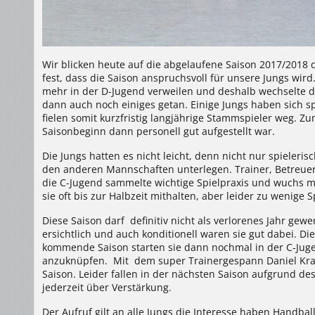
Wir blicken heute auf die abgelaufene Saison 2017/2018 
fest, dass die Saison anspruchsvoll für unsere Jungs wird
mehr in der D-Jugend verweilen und deshalb wechselte d
dann auch noch einiges getan. Einige Jungs haben sich spo
fielen somit kurzfristig langjährige Stammspieler weg. 
Saisonbeginn dann personell gut aufgestellt war.
Die Jungs hatten es nicht leicht, denn nicht nur spieleri
den anderen Mannschaften unterlegen. Trainer, Betreuer 
die C-Jugend sammelte wichtige Spielpraxis und wuchs m
sie oft bis zur Halbzeit mithalten, aber leider zu wenige S
Diese Saison darf definitiv nicht als verlorenes Jahr gew
ersichtlich und auch konditionell waren sie gut dabei. Di
kommende Saison starten sie dann nochmal in der C-Jugen
anzuknüpfen. Mit dem super Trainergespann Daniel Krau
Saison. Leider fallen in der nächsten Saison aufgrund des
jederzeit über Verstärkung.
Der Aufruf gilt an alle Jungs die Interesse haben Handb