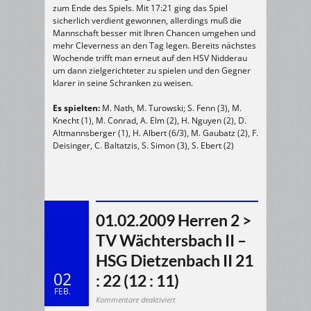
zum Ende des Spiels. Mit 17:21 ging das Spiel
sicherlich verdient gewonnen, allerdings muß die
Mannschaft besser mit Ihren Chancen umgehen und
mehr Cleverness an den Tag legen. Bereits nächstes
Wochende trifft man erneut auf den HSV Nidderau
um dann zielgerichteter zu spielen und den Gegner
klarer in seine Schranken zu weisen.
Es spielten:
M. Nath, M. Turowski; S. Fenn (3), M.
Knecht (1), M. Conrad, A. Elm (2), H. Nguyen (2), D.
Altmannsberger (1), H. Albert (6/3), M. Gaubatz (2), F.
Deisinger, C. Baltatzis, S. Simon (3), S. Ebert (2)
01.02.2009 Herren 2 >
TV Wächtersbach II –
HSG Dietzenbach II 21
02
: 22 (12 : 11)
FEB.
für
Kommentare deaktiviert
01.02.2009