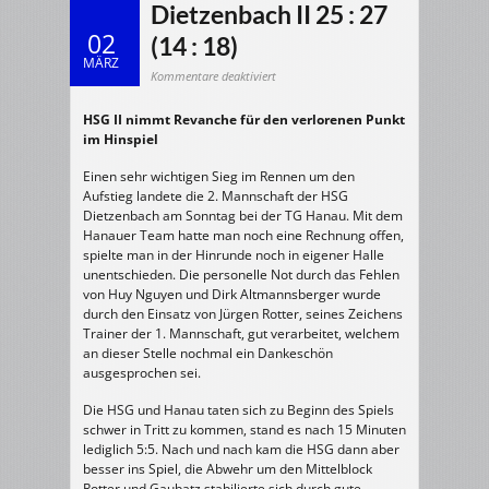
Dietzenbach II 25 : 27
02
(14 : 18)
MÄRZ
für
Kommentare deaktiviert
01.03.2009
Herren
2
HSG II nimmt Revanche für den verlorenen Punkt
>
TG
im Hinspiel
Hanau
–
HSG
Dietzenbach
Einen sehr wichtigen Sieg im Rennen um den
II
Aufstieg landete die 2. Mannschaft der HSG
25
:
Dietzenbach am Sonntag bei der TG Hanau. Mit dem
27
(14
Hanauer Team hatte man noch eine Rechnung offen,
:
18)
spielte man in der Hinrunde noch in eigener Halle
unentschieden. Die personelle Not durch das Fehlen
von Huy Nguyen und Dirk Altmannsberger wurde
durch den Einsatz von Jürgen Rotter, seines Zeichens
Trainer der 1. Mannschaft, gut verarbeitet, welchem
an dieser Stelle nochmal ein Dankeschön
ausgesprochen sei.
Die HSG und Hanau taten sich zu Beginn des Spiels
schwer in Tritt zu kommen, stand es nach 15 Minuten
lediglich 5:5. Nach und nach kam die HSG dann aber
besser ins Spiel, die Abwehr um den Mittelblock
Rotter und Gaubatz stabilierte sich durch gute