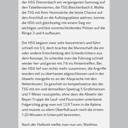
der HSG Dietzenbach am vergangenen Samstag auf
II
25
den Tabellenvierten, die TSG Bleichenbach II. Wollte
:
25
die TSG mit Ihrer Heimstärke die letzte Chance auf
(12
:
den Anschluß an die Aufstiegsplätze wahren, konnte
9)
die HSG sich gleichzeitig mit einem Sieg ein
wichtiges und fast vorentscheidendes Polster auf die
Ränge 3 und 4 aufbauen.
Die HSG begann zwar sehr konzentriert und führt
schnell mit 5:3, doch brachte die Mannschaft die ein
oder andere Entscheidung des Schiedsrichters aus
dem Konzept. So schenkte man die Führung schnell
wieder her und geriet mit 7:6 ins Hintertreffen. Bei
der HSG lief nun nichts mehr zusammen, die Angriffe
wurden viel zu überhastet abgeschlossen und in der
Abwehr mangelte es an der Absprache mit den
Nebenleuten. So geschah es beispielsweise das die
TSG mit ein und demselben Spielzug 5 Großchancen
und 7-Meter rausspielte, ohne dass die Abwehr der
Beyer-Truppe die Lauf- und Passrouten unterband.
Folgerichtig ging man mit 12:9 Toren in die Kabine
und musste zu allem Überfluß auch noch die ersten
1:20 Minuten in Unterzahl bestreiten.
Nach der Halbzeit stellte man nun um, Matthias