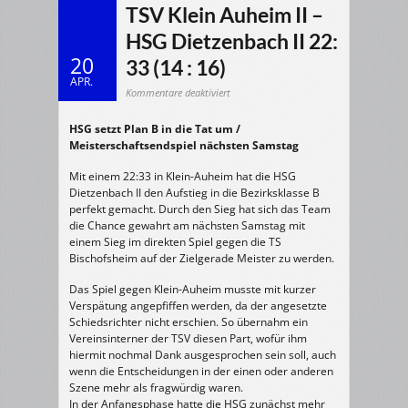
TSV Klein Auheim II –
HSG Dietzenbach II 22:
20
33 (14 : 16)
APR.
für
Kommentare deaktiviert
19.04.2009
Herren
2
HSG setzt Plan B in die Tat um /
>
TSV
Meisterschaftsendspiel nächsten Samstag
Klein
Auheim
II
–
Mit einem 22:33 in Klein-Auheim hat die HSG
HSG
Dietzenbach II den Aufstieg in die Bezirksklasse B
Dietzenbach
II
perfekt gemacht. Durch den Sieg hat sich das Team
22:
33
die Chance gewahrt am nächsten Samstag mit
(14
:
einem Sieg im direkten Spiel gegen die TS
16)
Bischofsheim auf der Zielgerade Meister zu werden.
Das Spiel gegen Klein-Auheim musste mit kurzer
Verspätung angepfiffen werden, da der angesetzte
Schiedsrichter nicht erschien. So übernahm ein
Vereinsinterner der TSV diesen Part, wofür ihm
hiermit nochmal Dank ausgesprochen sein soll, auch
wenn die Entscheidungen in der einen oder anderen
Szene mehr als fragwürdig waren.
In der Anfangsphase hatte die HSG zunächst mehr