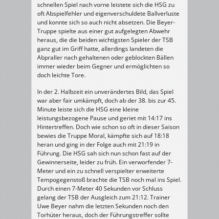
schnellen Spiel nach vorne leistete sich die HSG zu
oft Abspielfehler und eigenverschuldete Ballverluste
und konnte sich so auch nicht absetzen. Die Beyer-
Truppe spielte aus einer gut aufgelegten Abwehr
heraus, die die beiden wichtigsten Spieler der TSB
ganz gut im Griff hatte, allerdings landeten die
Abpraller nach gehaltenen oder geblockten Bällen
immer wieder beim Gegner und ermöglichten so
doch leichte Tore.
In der 2. Halbzeit ein unverändertes Bild, das Spiel
war aber fair umkämpft, doch ab der 38. bis zur 45.
Minute leiste sich die HSG eine kleine
leistungsbezogene Pause und geriet mit 14:17 ins
Hintertreffen. Doch wie schon so oft in dieser Saison
bewies die Truppe Moral, kämpfte sich auf 18:18
heran und ging in der Folge auch mit 21:19 in
Führung. Die HSG sah sich nun schon fast auf der
Gewinnerseite, leider zu früh. Ein verworfender 7-
Meter und ein zu schnell verspielter erweiterte
Tempogegenstoß brachte die TSB noch mal ins Spiel.
Durch einen 7-Meter 40 Sekunden vor Schluss
gelang der TSB der Ausgleich zum 21:12. Trainer
Uwe Beyer nahm die letzten Sekunden noch den
Torhüter heraus, doch der Führungstreffer sollte