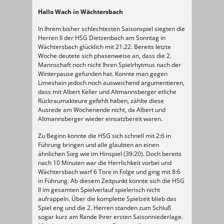
Herren
2
Hallo Wach in Wächtersbach
>
TV
Wächtersbach
II
In Ihrem bisher schlechtesten Saisonspiel siegten die
–
HSG
Herren II der HSG Dietzenbach am Sonntag in
Dietzenbach
Wächtersbach glücklich mit 21:22. Bereits letzte
II
21
Woche deutete sich phasenweise an, dass die 2.
:
22
Mannschaft noch nicht Ihren Spielrhytmus nach der
(12
:
Winterpause gefunden hat. Konnte man gegen
11)
Limeshain jedoch noch ausweichend argumentieren,
dass mit Albert Keller und Altmannsberger etliche
Rückraumakteure gefehlt haben, zählte diese
Ausrede am Wochenende nicht, da Albert und
Altmannsberger wieder einsatzbereit waren.
Zu Beginn konnte die HSG sich schnell mit 2:6 in
Führung bringen und alle glaubten an einen
ähnlichen Sieg wie im Hinspiel (39:20). Doch bereits
nach 10 Minuten war die Herrlichkeit vorbei und
Wächtersbach warf 6 Tore in Folge und ging mit 8:6
in Führung. Ab diesem Zeitpunkt konnte sich die HSG
II im gesamten Spielverlauf spielerisch nicht
aufrappeln. Über die komplette Spielzeit blieb das
Spiel eng und die 2. Herren standen zum Schluß
sogar kurz am Rande Ihrer ersten Saisonniederlage.