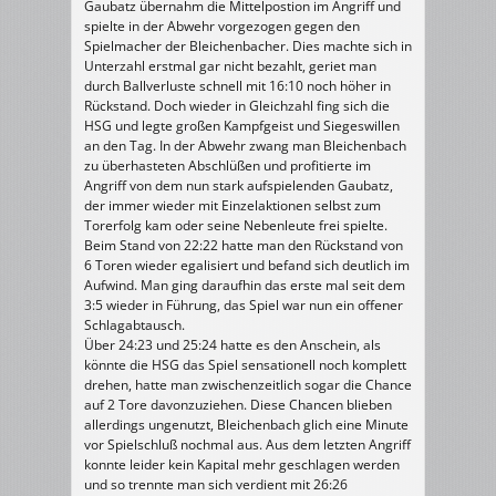
Gaubatz übernahm die Mittelpostion im Angriff und
spielte in der Abwehr vorgezogen gegen den
Spielmacher der Bleichenbacher. Dies machte sich in
Unterzahl erstmal gar nicht bezahlt, geriet man
durch Ballverluste schnell mit 16:10 noch höher in
Rückstand. Doch wieder in Gleichzahl fing sich die
HSG und legte großen Kampfgeist und Siegeswillen
an den Tag. In der Abwehr zwang man Bleichenbach
zu überhasteten Abschlüßen und profitierte im
Angriff von dem nun stark aufspielenden Gaubatz,
der immer wieder mit Einzelaktionen selbst zum
Torerfolg kam oder seine Nebenleute frei spielte.
Beim Stand von 22:22 hatte man den Rückstand von
6 Toren wieder egalisiert und befand sich deutlich im
Aufwind. Man ging daraufhin das erste mal seit dem
3:5 wieder in Führung, das Spiel war nun ein offener
Schlagabtausch.
Über 24:23 und 25:24 hatte es den Anschein, als
könnte die HSG das Spiel sensationell noch komplett
drehen, hatte man zwischenzeitlich sogar die Chance
auf 2 Tore davonzuziehen. Diese Chancen blieben
allerdings ungenutzt, Bleichenbach glich eine Minute
vor Spielschluß nochmal aus. Aus dem letzten Angriff
konnte leider kein Kapital mehr geschlagen werden
und so trennte man sich verdient mit 26:26