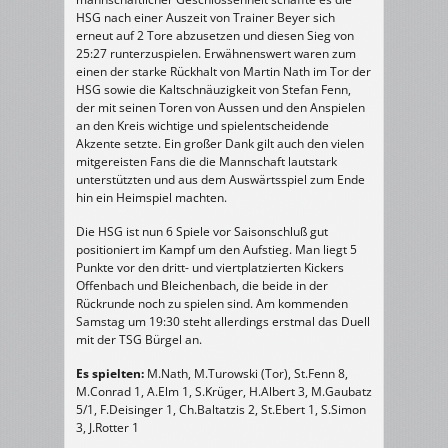
HSG nach einer Auszeit von Trainer Beyer sich
erneut auf 2 Tore abzusetzen und diesen Sieg von
25:27 runterzuspielen. Erwähnenswert waren zum
einen der starke Rückhalt von Martin Nath im Tor der
HSG sowie die Kaltschnäuzigkeit von Stefan Fenn,
der mit seinen Toren von Aussen und den Anspielen
an den Kreis wichtige und spielentscheidende
Akzente setzte. Ein großer Dank gilt auch den vielen
mitgereisten Fans die die Mannschaft lautstark
unterstützten und aus dem Auswärtsspiel zum Ende
hin ein Heimspiel machten.
Die HSG ist nun 6 Spiele vor Saisonschluß gut
positioniert im Kampf um den Aufstieg. Man liegt 5
Punkte vor den dritt- und viertplatzierten Kickers
Offenbach und Bleichenbach, die beide in der
Rückrunde noch zu spielen sind. Am kommenden
Samstag um 19:30 steht allerdings erstmal das Duell
mit der TSG Bürgel an.
Es spielten:
M.Nath, M.Turowski (Tor), St.Fenn 8,
M.Conrad 1, A.Elm 1, S.Krüger, H.Albert 3, M.Gaubatz
5/1, F.Deisinger 1, Ch.Baltatzis 2, St.Ebert 1, S.Simon
3, J.Rotter 1