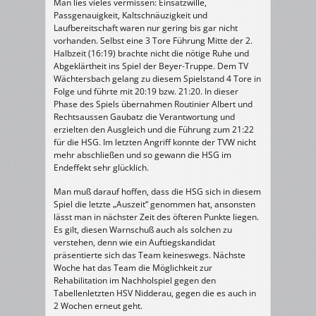
Man lies vieles vermissen: Einsatzwille,
Passgenauigkeit, Kaltschnäuzigkeit und
Laufbereitschaft waren nur gering bis gar nicht
vorhanden. Selbst eine 3 Tore Führung Mitte der 2.
Halbzeit (16:19) brachte nicht die nötige Ruhe und
Abgeklärtheit ins Spiel der Beyer-Truppe. Dem TV
Wächtersbach gelang zu diesem Spielstand 4 Tore in
Folge und führte mit 20:19 bzw. 21:20. In dieser
Phase des Spiels übernahmen Routinier Albert und
Rechtsaussen Gaubatz die Verantwortung und
erzielten den Ausgleich und die Führung zum 21:22
für die HSG. Im letzten Angriff konnte der TVW nicht
mehr abschließen und so gewann die HSG im
Endeffekt sehr glücklich.
Man muß darauf hoffen, dass die HSG sich in diesem
Spiel die letzte „Auszeit“ genommen hat, ansonsten
lässt man in nächster Zeit des öfteren Punkte liegen.
Es gilt, diesen Warnschuß auch als solchen zu
verstehen, denn wie ein Auftiegskandidat
präsentierte sich das Team keineswegs. Nächste
Woche hat das Team die Möglichkeit zur
Rehabilitation im Nachholspiel gegen den
Tabellenletzten HSV Nidderau, gegen die es auch in
2 Wochen erneut geht.