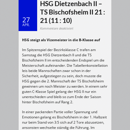
HSG Dietzenbach II –
TS Bischofsheim II 21 :
27
21 (11 : 10)
APR.
für
Kommentare deaktiviert
24.04,2009
Herren
2
HSG steigt als Vizemeister in die B-Klasse auf
>
HSG
Dietzenbach
II
Im Spitzenspiel der Bezirksklasse C trafen am
–
TS
Samstag die HSG Dietzenbach II und die TS
Bischofsheim
Bischofsheim II im entscheidenden Endspiel um die
II
21
Meisterschaft aufeinander. Die Tabellenkonstellation
:
21
leis beide Mannschaften zwar schon in der
(11
:
Sicherheit, aufgestiegen zu sein, doch musste die
10)
HSG gegen die 2. Mannschaft der TS Bischofsheim
gewinnen um noch Meister zu werden. In einem sehr
guten C-Klasse Spiel gelang der HSG II nur ein
unentschieden und bleib so zum Ende der Saison
hinter Bischofsheim auf Rang 2.
In einer packenden Partie voller Spannung und
Emotionen gelang es Bischofsheim in der 1. Halbzeit
nur beim Stand von 3:5 sich auf 2 Tore abzusetzen,
ansonsten wechselte ständig die Führung. Im