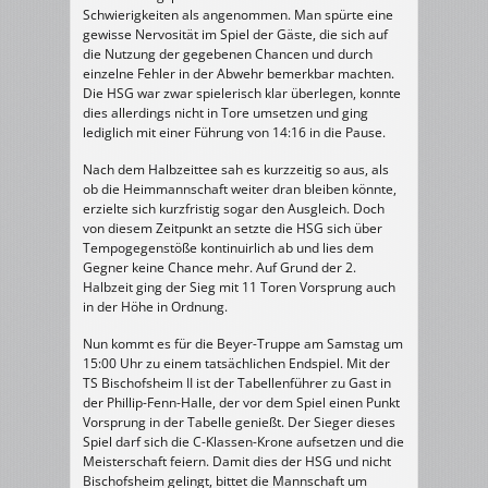
Schwierigkeiten als angenommen. Man spürte eine
gewisse Nervosität im Spiel der Gäste, die sich auf
die Nutzung der gegebenen Chancen und durch
einzelne Fehler in der Abwehr bemerkbar machten.
Die HSG war zwar spielerisch klar überlegen, konnte
dies allerdings nicht in Tore umsetzen und ging
lediglich mit einer Führung von 14:16 in die Pause.
Nach dem Halbzeittee sah es kurzzeitig so aus, als
ob die Heimmannschaft weiter dran bleiben könnte,
erzielte sich kurzfristig sogar den Ausgleich. Doch
von diesem Zeitpunkt an setzte die HSG sich über
Tempogegenstöße kontinuirlich ab und lies dem
Gegner keine Chance mehr. Auf Grund der 2.
Halbzeit ging der Sieg mit 11 Toren Vorsprung auch
in der Höhe in Ordnung.
Nun kommt es für die Beyer-Truppe am Samstag um
15:00 Uhr zu einem tatsächlichen Endspiel. Mit der
TS Bischofsheim II ist der Tabellenführer zu Gast in
der Phillip-Fenn-Halle, der vor dem Spiel einen Punkt
Vorsprung in der Tabelle genießt. Der Sieger dieses
Spiel darf sich die C-Klassen-Krone aufsetzen und die
Meisterschaft feiern. Damit dies der HSG und nicht
Bischofsheim gelingt, bittet die Mannschaft um