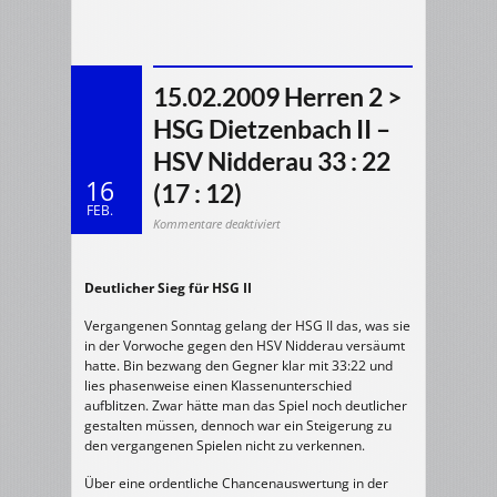
15.02.2009 Herren 2 >
HSG Dietzenbach II –
HSV Nidderau 33 : 22
16
(17 : 12)
FEB.
für
Kommentare deaktiviert
15.02.2009
Herren
2
>
HSG
Deutlicher Sieg für HSG II
Dietzenbach
II
–
HSV
Vergangenen Sonntag gelang der HSG II das, was sie
Nidderau
in der Vorwoche gegen den HSV Nidderau versäumt
33
:
hatte. Bin bezwang den Gegner klar mit 33:22 und
22
(17
lies phasenweise einen Klassenunterschied
:
12)
aufblitzen. Zwar hätte man das Spiel noch deutlicher
gestalten müssen, dennoch war ein Steigerung zu
den vergangenen Spielen nicht zu verkennen.
Über eine ordentliche Chancenauswertung in der