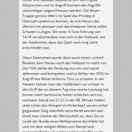
Absprachen und im Angriff konnten die Angriffe
zielstrebiger abgeschlossen werden. Die Beyer-
Truppe genoss öfters im Spiel das Privileg in
Überzahl spielen zu können, da sich Hanau des
öfteren mit plumper und übertriebener Härte selbst
Schaden zu fügte. Mit einer 4-Tore-Führung von
14:18 verabschiedete man sich in der Halbzeit, mit
der Gewissheit, dass das Spiel noch lang nicht
entschieden war.
Diese Gewissheit wurde dann auch relativ schnell
Realität, kam Hanau nach der Halbzeit im mehr ran.
Die TGH stellte die Deckung nun um und stand
defensiver und kompakter und so fehlter der HSG im
Angriff das Mittel einfache Tore zu erzielen. In der
Abwehr bekam man den Halblinken nur schwer in
den Griff der an diesem Tag eine starke Leistung bot.
Immer mehr technische Fehler schlichen sich ein,
und beim Stand von 21:21 in der 48. Minute hatten
viele schon das Hinspiel im Hinterkopf, wo ein sicher
geglaubter Sieg ebenfalls verschenkt worden war.
Doch man merkte der Mannschaft an, dass Sie im
Laufe der Runde einen Reifeprozess durchlebt hat
und mit dem nötigen Willen zum Kampf und
mannschaftlicher Geschlossenheit schaffte es die