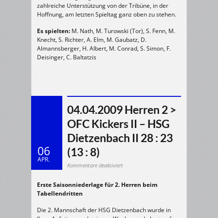
zahlreiche Unterstützung von der Tribüne, in der
Hoffnung, am letzten Spieltag ganz oben zu stehen.
Es spielten:
M. Nath, M. Turowski (Tor), S. Fenn, M.
Knecht, S. Richter, A. Elm, M. Gaubatz, D.
Almannsberger, H. Albert, M. Conrad, S. Simon, F.
Deisinger, C. Baltatzis
04.04.2009 Herren 2 >
OFC Kickers II – HSG
Dietzenbach II 28 : 23
06
(13 : 8)
APR.
für
Kommentare deaktiviert
04.04.2009
Herren
2
Erste Saisonniederlage für 2. Herren beim
>
OFC
Tabellendritten
Kickers
II
–
HSG
Die 2. Mannschaft der HSG Dietzenbach wurde in
Dietzenbach