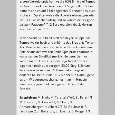
ersten Viertelstunde konnte die HSG II mit viel Tempo
im Angriff direkt die Weichen auf Sieg stellen. Schnell
hatte man sich auf 11:6 abgesetzt. Dennoch lies auch
in diesem Spiel teilweise die Abwehrleistung gerade
im 1:1 zu wünschen übrig und so konnte der Gegner
bis zum Pausenpfiff 12 Tore erzielen, die 2. Herren
aus Dietzenbach 17.
In der zweiten Halbzeit hielt die Beyer-Truppe das
Tempo weiter hoch und erhöhte das Ergebnis Tor um
Tor. Durch die nun entschiedene Partie konnten auch
Spieler aus der zweiten Reihe Spielpraxis sammeln,
worunter der Spielfluß merklich leidete. Dennoch
kam man am Ende zu einem ungefährdeten und
eigentlich noch zu niedrigem 33:22-Sieg. Nächste
Woche wartet mit der TG Hanau allerdings ein
anderes Kaliber auf die HSG-Männer. In Hanau geht
es um Wiedergutmachung, lies man im Hinspiel
einen wichtigen Punkt in eigener Halle auf der
Strecke.
Es spielten:
M. Nath, M. Terenzi, (Tor), St. Fenn 4/1
M. Knecht 5, M. Conrad 1, A. Elm 5, D.
Altmannsberger, H. Albert 7/3, M. Gaubatz 6, F.
Deisinger 2, C. Baltatizis, St. Ebert 2, S. Krüger 1/1