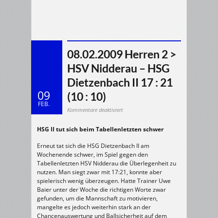
08.02.2009 Herren 2 >
HSV Nidderau – HSG
Dietzenbach II 17 : 21
09
(10 : 10)
FEB.
für
Kommentare deaktiviert
08.02.2009
Herren
2
HSG II tut sich beim Tabellenletzten schwer
>
HSV
Nidderau
–
Erneut tat sich die HSG Dietzenbach II am
HSG
Dietzenbach
Wochenende schwer, im Spiel gegen den
II
Tabellenletzten HSV Nidderau die Überlegenheit zu
17
:
nutzen. Man siegt zwar mit 17:21, konnte aber
21
(10
spielerisch wenig überzeugen. Hatte Trainer Uwe
:
10)
Baier unter der Woche die richtigen Worte zwar
gefunden, um die Mannschaft zu motivieren,
mangelte es jedoch weiterhin stark an der
Chancenauswertung und Ballsicherheit auf dem