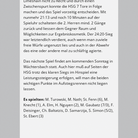
Limeshain nicht zu Recht und durch einen
Zwischenspurt konnte die HSG 7 Tore in Folge
machen und das Spiel vorzeitig entscheiden. Mit
nunmehr 21:13 und noch 10 Minuten auf der
Spieluhr schalteten die 2. Herren mind. 2 Gänge
zurück und liessen dem Gegner Raum und
Möglichkeiten zur Ergebniskosmetik. Der 24:20-Sieg
war letztendlich verdient, auch wenn man zuviele
freie Würfe ungenutzt lies und auch in der Abwehr
das eine oder andere mal zu schläfrig agierte.
Das nächste Spiel findet am kommenden Sonntag in
Wächtersbach statt. Auch hier muß auf Seiten der
HSG trotz des klaren Siegs im Hinspiel eine
Leistungssteigerung erfolgen, will man die beiden
wichtigen Punkte im Aufstiegsrennen nicht liegen
lassen.
Es spielten:
M. Turowski, M. Nath; St. Fenn (6), M.
Knecht (1), A. Elm, H. Nguyen (2), M. Gaubatz (7/3), F.
Deisinger, Ch. Baltatzis, D. Samarzija, S. Simon (5/2),
St. Ebert (3)