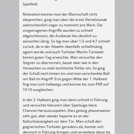
Spielfeld.
Motivation konnte man der Mannschaft nicht
absprechen, ging man aber die erste Viertelstunde
wahrscheinlich sogar zu motiviert ans Werk. Die
vorgetragenen Angriffe wurden zu schnell
abgeschlossen, die Ausbeute lies deutlich zu
wünschen übrig. So lag man über 1:3 und 4:7 schnell
zurück, da in der Abwehr ebenfalls schlafmützig
agiert wurde und auch Torhüter Martin Turowski
keinen guten Tag erwischte. Man versuchte den
Gegner zu überrennen, baute aber wie in den
Vorwochen zu viele technische Fehler ein. So ging
der Schuß nach hinten los und man verschenkte Ball
um Ball im Angriff. Erst gegen Mitte der 1. Halbzeit
fing man sich halbwegs und konnte bis zum Pfiff auf
10:10 ausgleichen.
In der 2. Halbzeit ging man dann schnell in Führung
und versuchte fokusiert über Spielzüge klare
Chancen herauszuspielen. Dies gelang phasenweise
sehr gut, aber wieder haperte es an der
Kaltschnäutzigkeit vor dem Tor. Man schoß den
gegnerischen Torhüter geradezu ab, konnte sich
dennoch in Führung bringen und verwaltete diese bis