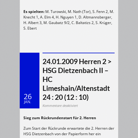
Es spielten:
M. Turowski, M. Nath (Tor), S. Fenn 2, M.
Knecht 1, A. Elm 4, H. Nguyen 1, D. Altmannsberger,
H. Albert 3, M. Gaubatz 9/2, C. Baltatizs 2, S. Krüger,
S. Ebert
24.01.2009 Herren 2 >
HSG Dietzenbach II –
HC
Limeshain/Altenstadt
26
24 : 20 (12 : 10)
JAN.
für
Kommentare deaktiviert
24.01.2009
Herren
2
Sieg zum Rückrundenstart für 2. Herren
>
HSG
Dietzenbach
II
Zum Start der Rückrunde erwartete die 2. Herren der
–
HC
HSG Dietzenbach von der Papierform her ein
Limeshain/Altenstadt