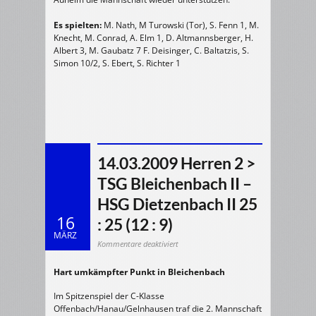
Es spielten:
M. Nath, M Turowski (Tor), S. Fenn 1, M.
Knecht, M. Conrad, A. Elm 1, D. Altmannsberger, H.
Albert 3, M. Gaubatz 7 F. Deisinger, C. Baltatzis, S.
Simon 10/2, S. Ebert, S. Richter 1
14.03.2009 Herren 2 >
TSG Bleichenbach II –
HSG Dietzenbach II 25
16
: 25 (12 : 9)
MÄRZ
für
Kommentare deaktiviert
14.03.2009
Herren
2
Hart umkämpfter Punkt in Bleichenbach
>
TSG
Bleichenbach
II
Im Spitzenspiel der C-Klasse
–
HSG
Offenbach/Hanau/Gelnhausen traf die 2. Mannschaft
Dietzenbach