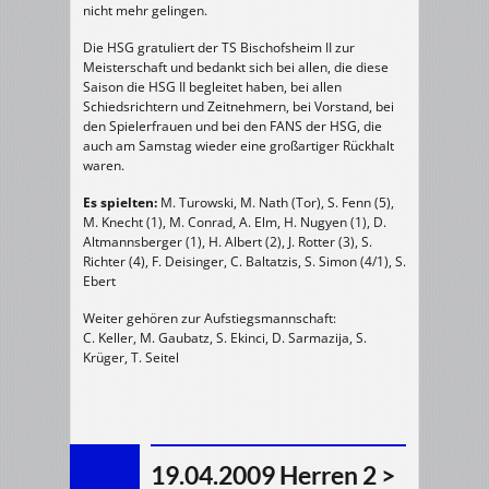
nicht mehr gelingen.
Die HSG gratuliert der TS Bischofsheim II zur
Meisterschaft und bedankt sich bei allen, die diese
Saison die HSG II begleitet haben, bei allen
Schiedsrichtern und Zeitnehmern, bei Vorstand, bei
den Spielerfrauen und bei den FANS der HSG, die
auch am Samstag wieder eine großartiger Rückhalt
waren.
Es spielten:
M. Turowski, M. Nath (Tor), S. Fenn (5),
M. Knecht (1), M. Conrad, A. Elm, H. Nugyen (1), D.
Altmannsberger (1), H. Albert (2), J. Rotter (3), S.
Richter (4), F. Deisinger, C. Baltatzis, S. Simon (4/1), S.
Ebert
Weiter gehören zur Aufstiegsmannschaft:
C. Keller, M. Gaubatz, S. Ekinci, D. Sarmazija, S.
Krüger, T. Seitel
19.04.2009 Herren 2 >