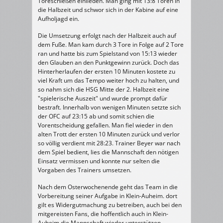
Toreschießen einlieden. Man ging mit 13:8 Toren in
die Halbzeit und schwor sich in der Kabine auf eine
Aufholjagd ein.
Die Umsetzung erfolgt nach der Halbzeit auch auf
dem Fuße. Man kam durch 3 Tore in Folge auf 2 Tore
ran und hatte bis zum Spielstand von 15:13 wieder
den Glauben an den Punktgewinn zurück. Doch das
Hinterherlaufen der ersten 10 Minuten kostete zu
viel Kraft um das Tempo weiter hoch zu halten, und
so nahm sich die HSG Mitte der 2. Halbzeit eine
"spielerische Auszeit" und wurde prompt dafür
bestraft. Innerhalb von wenigen Minuten setzte sich
der OFC auf 23:15 ab und somit schien die
Vorentscheidung gefallen. Man fiel wieder in den
alten Trott der ersten 10 Minuten zurück und verlor
so völlig verdient mit 28:23. Trainer Beyer war nach
dem Spiel bedient, lies die Mannschaft den nötigen
Einsatz vermissen und konnte nur selten die
Vorgaben des Trainers umsetzen.
Nach dem Osterwochenende geht das Team in die
Vorbereitung seiner Aufgabe in Klein-Auheim. dort
gilt es Widergutmachung zu betreiben, auch bei den
mitgereisten Fans, die hoffentlich auch in Klein-
Auheim die Mannschaft wieder unterstützen.