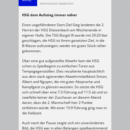
für
Kommentare deaktiviert
07.03.2009
Herren
2
HSG dem Aufstieg immer näher
>
HSG
Dietzenbach
II
Einen ungefährdeten Start-Ziel-Sieg landeten die 2.
–
TSG
Herren der HSG Dietzenbach am Wochenende in
Bürgel
eigener Halle. Die TSG Bürgel III wurde mit 29:20 klar
III
29
geschlagen, die HSG ist ihrem gesetzten Ziel, in die
:
20
B-Klasse aufzusteigen, wieder ein gutes Stück näher
(15
:
gekommen.
9)
Über eine gut aufgestellte Abwehr kam die HSG
schon zu Spielbeginn zu einfachen Toren aus
Tempogegenstößen. Dies resultierte hauptsächlich
aus dem stark agierenden Abwehrmittelblock Simon,
Albert und Nguyen, die mit guter Absprache und
Kampfgeist zu glänzen wussten. So setzte die HSG
sich schnell über eine 7:3 Führung auf 11:5 ab und so
zweifelte keiner der Zuschauer an diesem Abend
daran, dass die 2. Mannschaft hier 2 Punkte
einfahren würde. Mit einer 15:9 Führung ging man in
die Halbzeit.
Auch nach der Pause zeigte sich ein unverändertes
Bild, die HSG war in allen Belangen spielbestimmend