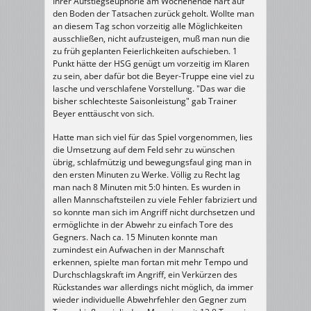
Ihrer Aufstiegseuphorie am Wochenende hart auf
II
28
den Boden der Tatsachen zurück geholt. Wollte man
:
23
an diesem Tag schon vorzeitig alle Möglichkeiten
(13
:
ausschließen, nicht aufzusteigen, muß man nun die
8)
zu früh geplanten Feierlichkeiten aufschieben. 1
Punkt hätte der HSG genügt um vorzeitig im Klaren
zu sein, aber dafür bot die Beyer-Truppe eine viel zu
lasche und verschlafene Vorstellung. "Das war die
bisher schlechteste Saisonleistung" gab Trainer
Beyer enttäuscht von sich.
Hatte man sich viel für das Spiel vorgenommen, lies
die Umsetzung auf dem Feld sehr zu wünschen
übrig, schlafmützig und bewegungsfaul ging man in
den ersten Minuten zu Werke. Völlig zu Recht lag
man nach 8 Minuten mit 5:0 hinten. Es wurden in
allen Mannschaftsteilen zu viele Fehler fabriziert und
so konnte man sich im Angriff nicht durchsetzen und
ermöglichte in der Abwehr zu einfach Tore des
Gegners. Nach ca. 15 Minuten konnte man
zumindest ein Aufwachen in der Mannschaft
erkennen, spielte man fortan mit mehr Tempo und
Durchschlagskraft im Angriff, ein Verkürzen des
Rückstandes war allerdings nicht möglich, da immer
wieder individuelle Abwehrfehler den Gegner zum