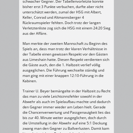
schwacher Gegner. Der Tabellenvorletzte konnte
24
:
bisher erst 3 Punkte verbuchen, durfte aber nicht
20
(12
unterschätzt werden, zumal der HSG mit Albert,
:
10)
Keller, Conrad und Altmannsberger 4
Rückraumspieler fehlten. Doch trotz der langen
Verletztenliste zog sich die HSG mit einem 24:20 Sieg
aus der Affäre.
Man merkte der zweiten Mannschaft zu Beginn des
Spiels an, dass man trotz der klaren Verhältnisse in
der Tabelle einen gewissen Respekt vor den Gästen
aus Limeshain hatte. Diesen Respekt verdienten sich
die Gäste auch, den die 1. Halbzeit verlief völlig
ausgeglichen. Die Führung wechselte ständig und
man ging mit einer knappen 12:10-Führung in die
Kabinen.
Trainer U. Beyer bemängelte in der Halbzeit zu Recht
das man zu viele Leichtsinnsfehler sowohl in der
Abwehr als auch im Spielaufbau machte und dadurch
den Gegner immer wieder am Leben hielt. Gerade
die Chancenverwertung und Passgenauigkeit lies das
bis zur 40. Minute weiter ausgeglichen, doch durch
die Umstellung in der Abwehr auf eine 5:1 Deckung
zwang man den Gegner zu Ballverlusten. Damit kam