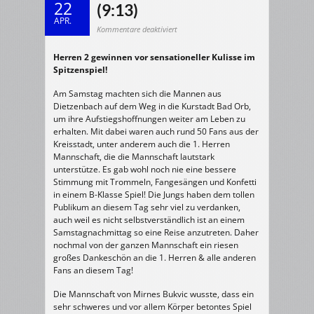
22
(9:13)
APR.
für
Kommentare deaktiviert
18.04.2015
Herren
2
Herren 2 gewinnen vor sensationeller Kulisse im
>
TV
Spitzenspiel!
Bad
Orb
–
HSG
Am Samstag machten sich die Mannen aus
Dietzenbach
Dietzenbach auf dem Weg in die Kurstadt Bad Orb,
II
23:27
um ihre Aufstiegshoffnungen weiter am Leben zu
(9:13)
erhalten. Mit dabei waren auch rund 50 Fans aus der
Kreisstadt, unter anderem auch die 1. Herren
Mannschaft, die die Mannschaft lautstark
unterstütze. Es gab wohl noch nie eine bessere
Stimmung mit Trommeln, Fangesängen und Konfetti
in einem B-Klasse Spiel! Die Jungs haben dem tollen
Publikum an diesem Tag sehr viel zu verdanken,
auch weil es nicht selbstverständlich ist an einem
Samstagnachmittag so eine Reise anzutreten. Daher
nochmal von der ganzen Mannschaft ein riesen
großes Dankeschön an die 1. Herren & alle anderen
Fans an diesem Tag!
Die Mannschaft von Mirnes Bukvic wusste, dass ein
sehr schweres und vor allem Körper betontes Spiel