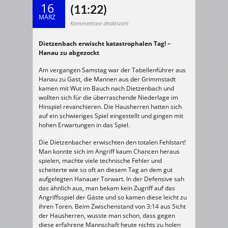
16
(11:22)
MÄRZ
für
Kommentare deaktiviert
14.03.2015
Herren
2
Dietzenbach erwischt katastrophalen Tag! –
>
HSG
Hanau zu abgezockt
Dietzenbach
II
–
HSG
Am vergangen Samstag war der Tabellenführer aus
Hanau
Hanau zu Gast, die Mannen aus der Grimmstadt
IV
28:43
kamen mit Wut im Bauch nach Dietzenbach und
(11:22)
wollten sich für die überraschende Niederlage im
Hinspiel revanchieren. Die Hausherren hatten sich
auf ein schwieriges Spiel eingestellt und gingen mit
hohen Erwartungen in das Spiel.
Die Dietzenbacher erwischten den totalen Fehlstart!
Man konnte sich im Angriff kaum Chancen heraus
spielen, machte viele technische Fehler und
scheiterte wie so oft an diesem Tag an dem gut
aufgelegten Hanauer Torwart. In der Defensive sah
das ähnlich aus, man bekam kein Zugriff auf das
Angriffsspiel der Gäste und so kamen diese leicht zu
ihren Toren. Beim Zwischenstand von 3:14 aus Sicht
der Hausherren, wusste man schon, dass gegen
diese erfahrene Mannschaft heute nichts zu holen