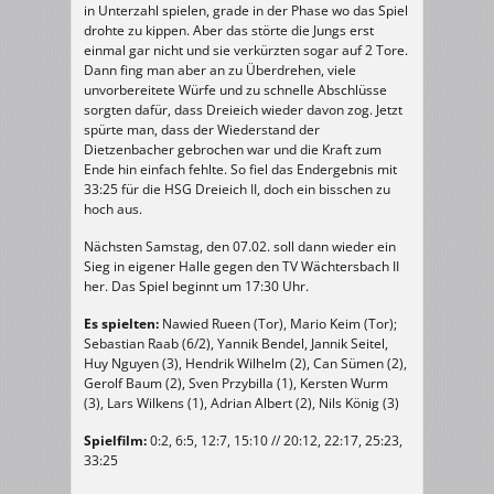
in Unterzahl spielen, grade in der Phase wo das Spiel
drohte zu kippen. Aber das störte die Jungs erst
einmal gar nicht und sie verkürzten sogar auf 2 Tore.
Dann fing man aber an zu Überdrehen, viele
unvorbereitete Würfe und zu schnelle Abschlüsse
sorgten dafür, dass Dreieich wieder davon zog. Jetzt
spürte man, dass der Wiederstand der
Dietzenbacher gebrochen war und die Kraft zum
Ende hin einfach fehlte. So fiel das Endergebnis mit
33:25 für die HSG Dreieich II, doch ein bisschen zu
hoch aus.
Nächsten Samstag, den 07.02. soll dann wieder ein
Sieg in eigener Halle gegen den TV Wächtersbach II
her. Das Spiel beginnt um 17:30 Uhr.
Es spielten:
Nawied Rueen (Tor), Mario Keim (Tor);
Sebastian Raab (6/2), Yannik Bendel, Jannik Seitel,
Huy Nguyen (3), Hendrik Wilhelm (2), Can Sümen (2),
Gerolf Baum (2), Sven Przybilla (1), Kersten Wurm
(3), Lars Wilkens (1), Adrian Albert (2), Nils König (3)
Spielfilm:
0:2, 6:5, 12:7, 15:10 // 20:12, 22:17, 25:23,
33:25