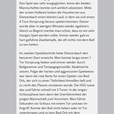
Das Spiel war sehr ausgeglichen, keine der beiden
Mannschaften konnte sich wirklich absetzten. Mitte
der ersten Halbzeit hatten die Hausherren aus
Dietzenbach einen kleinen Lauf, in dem sie sich einen
4 Tore Vorsprung heraus spielen konnten. Dieser
wurde aber in wenigen Minuten wieder egalisiert.
Gleich zu Beginn merkte man schon, dass es ein sehr
hitziges Spiel werden sollte. Immer wieder gab es
hart geführte Zweikämpfe, die oft nichts mit dem Ball
zu tun hatten.
Im zweiten Spielabschnitt hatte Dietzenbach den
besseren Start erwischt. Man konnte lange einen 1
Tor Vorsprung halten und immer wieder durch
Ballgewinne und Tempogegenstöße, Nadelstiche
setzen. Folge der harten und aggressiven Spielweise
war dann die rote Karte für einen Spieler von Bad
Orb, der sich zu einer Tätlichkeit hinreißen ließ und
zu recht des Platzes verwiesen wurde. Die HSG nutze
das und führte schnell mit 3 Toren. In der engen
Schlussphase kam dann die Unerfahrenheit der
jungen Mannschaft zum Vorschein. Man führte
Sekunden vor Schluss mit einem Tor und war im
Angriff. Konnte den Ball nicht halten oder im Tor
unterbringen und so kam Bad Orb mit dem