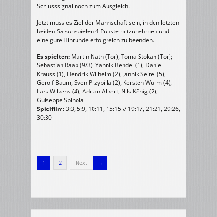
Schlusssignal noch zum Ausgleich.
Jetzt muss es Ziel der Mannschaft sein, in den letzten
beiden Saisonspielen 4 Punkte mitzunehmen und
eine gute Hinrunde erfolgreich zu beenden.
Es spielten:
Martin Nath (Tor), Toma Stokan (Tor);
Sebastian Raab (9/3), Yannik Bendel (1), Daniel
Krauss (1), Hendrik Wilhelm (2), Jannik Seitel (5),
Gerolf Baum, Sven Przybilla (2), Kersten Wurm (4),
Lars Wilkens (4), Adrian Albert, Nils König (2),
Guiseppe Spinola
Spielfilm:
3:3, 5:9, 10:11, 15:15 // 19:17, 21:21, 29:26,
30:30
1
2
Next