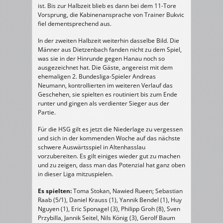
ist. Bis zur Halbzeit blieb es dann bei dem 11-Tore
Vorsprung, die Kabinenansprache von Trainer Bukvic
fiel dementsprechend aus.
In der zweiten Halbzeit weiterhin dasselbe Bild. Die
Männer aus Dietzenbach fanden nicht zu dem Spiel,
was sie in der Hinrunde gegen Hanau noch so
ausgezeichnet hat. Die Gäste, angereist mit dem
ehemaligen 2. Bundesliga-Spieler Andreas
Neumann, kontrollierten im weiteren Verlauf das
Geschehen, sie spielten es routiniert bis zum Ende
runter und gingen als verdienter Sieger aus der
Partie.
Für die HSG gilt es jetzt die Niederlage zu vergessen
und sich in der kommenden Woche auf das nächste
schwere Auswärtsspiel in Altenhasslau
vorzubereiten. Es gilt einiges wieder gut zu machen
und zu zeigen, dass man das Potenzial hat ganz oben
in dieser Liga mitzuspielen.
Es spielten:
Toma Stokan, Nawied Rueen; Sebastian
Raab (5/1), Daniel Krauss (1), Yannik Bendel (1), Huy
Nguyen (1), Eric Sponagel (3), Philipp Groh (8), Sven
Przybilla, Jannik Seitel, Nils König (3), Gerolf Baum