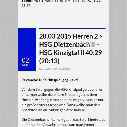
Spielfilm:
1:3, 4:6, 7:11, 9:13 // 13:13, 16:16, 18:22,
23:27
28.03.2015 Herren 2 >
HSG Dietzenbach II –
HSG Kinzigtal II 40:29
02
(20:13)
APR.
für
Kommentare deaktiviert
28.03.2015
Herren
2
Revanche für’s Hinspiel geglückt!
>
HSG
Dietzenbach
II
Vor dem Spiel gegen die HSG Kinzigtal galt vor allem
–
HSG
eins, man wollte die bittere Niederlage aus dem
Kinzigtal
Hinspiel wieder gut machen und zeigen, dass es nur
II
40:29
ein großer Ausrutscher war. Dazu wollte man den
(20:13)
Anschluss an die Aufstiegsplätze halten.
Die Dietzenbacher kamen gut in das Spiel hinein, aus
einer starken Abwehr heraus kam man immer