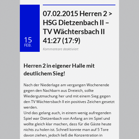
07.02.2015 Herren 2 >
HSG Dietzenbach II –
TV Wächtersbach II
15
41:27 (17:9)
FEB.
für
Kommentare deaktiviert
07.02.2015
Herren
2
>
HSG
Herren 2 in eigener Halle mit
Dietzenbach
II
deutlichem Sieg!
–
TV
Wächtersbach
II
Nach der Niederlage am vergangen Wochenende
41:27
(17:9)
gegen den Nachbarn aus Dreieich, sollte
Wiedergutmachung her und mit einem Sieg gegen
den TV Wächtersbach II ein positives Zeichen gesetzt
werden.
Und das gelang auch, in einem wenig aufregenden
Spiel war Dietzenbach von Anfang an im Spiel und
wollte gleich klar machen, dass für die Gäste heute
nichts zu holen ist. Schnell konnte man auf 5 Tore
davon ziehen, jedoch ließ die Konzentration in