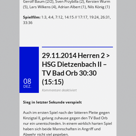
Gerolf Baum (2/2), Sven Przybilla (2), Kersten Wurm
(5), Lars Wilkens (4), Adrian Albert (1), Nils König (1)
Spielfilm:
1:3, 4:4, 7:12, 14:15 // 17:17, 19:24, 26:31,
33:36
29.11.2014 Herren 2 >
HSG Dietzenbach II –
TV Bad Orb 30:30
08
(15:15)
DEZ.
für
Kommentare deaktiviert
29.11.2014
Herren
2
Sieg in letzter Sekunde verspielt
>
HSG
Dietzenbach
II
Auch im ersten Spiel nach der bitteren Pleite gegen
–
TV
Kinzigtal II, gelang zuhause gegen den TV Bad Orb
Bad
nur ein unentschieden. In einem wirklich harten Spiel
Orb
30:30
haben sich beide Mannschaften in Angriff und
(15:15)
Abwehr nicht viel gegeben.