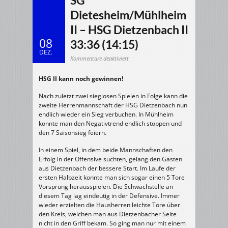
SG
Dietesheim/Mühlheim
II – HSG Dietzenbach II
08
33:36 (14:15)
DEZ.
für
Kommentare deaktiviert
06.12.2014
Herren
2
HSG II kann noch gewinnen!
>
SG
Dietesheim/Mühlheim
II
Nach zuletzt zwei sieglosen Spielen in Folge kann die
–
HSG
zweite Herrenmannschaft der HSG Dietzenbach nun
Dietzenbach
endlich wieder ein Sieg verbuchen. In Mühlheim
II
33:36
konnte man den Negativtrend endlich stoppen und
(14:15)
den 7 Saisonsieg feiern.
In einem Spiel, in dem beide Mannschaften den
Erfolg in der Offensive suchten, gelang den Gästen
aus Dietzenbach der bessere Start. Im Laufe der
ersten Halbzeit konnte man sich sogar einen 5 Tore
Vorsprung herausspielen. Die Schwachstelle an
diesem Tag lag eindeutig in der Defensive. Immer
wieder erzielten die Hausherren leichte Tore über
den Kreis, welchen man aus Dietzenbacher Seite
nicht in den Griff bekam. So ging man nur mit einem