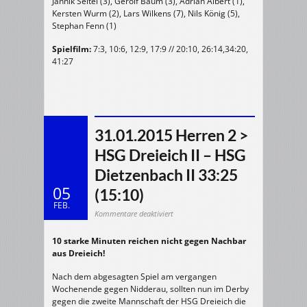
Jannik Seitel (3), Gerolf Baum (3), Adrian Albert (1),
Kersten Wurm (2), Lars Wilkens (7), Nils König (5),
Stephan Fenn (1)
Spielfilm:
7:3, 10:6, 12:9, 17:9 // 20:10, 26:14,34:20,
41:27
31.01.2015 Herren 2 >
HSG Dreieich II – HSG
Dietzenbach II 33:25
05
(15:10)
FEB.
für
Kommentare deaktiviert
31.01.2015
Herren
2
10 starke Minuten reichen nicht gegen Nachbar
>
HSG
aus Dreieich!
Dreieich
II
–
HSG
Nach dem abgesagten Spiel am vergangen
Dietzenbach
Wochenende gegen Nidderau, sollten nun im Derby
II
33:25
gegen die zweite Mannschaft der HSG Dreieich die
(15:10)