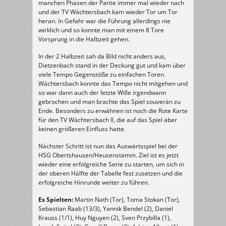
manchen Phasen der Partie immer mal wieder nach
und der TV Wächtersbach kam wieder Tor um Tor
heran. In Gefahr war die Führung allerdings nie
wirklich und so konnte man mit einem 8 Tore
Vorsprung in die Halbzeit gehen.
In der 2 Halbzeit sah da Bild nicht anders aus,
Dietzenbach stand in der Deckung gut und kam über
viele Tempo Gegenstöße zu einfachen Toren.
Wächtersbach konnte das Tempo nicht mitgehen und
so war dann auch der letzte Wille irgendwann
gebrochen und man brachte das Spiel souverän zu
Ende. Besonders zu erwähnen ist noch die Rote Karte
für den TV Wächtersbach II, die auf das Spiel aber
keinen größeren Einfluss hatte.
Nächster Schritt ist nun das Auswärtsspiel bei der
HSG Obertshausen/Heusenstamm. Ziel ist es jetzt
wieder eine erfolgreiche Serie zu starten, um sich in
der oberen Hälfte der Tabelle fest zusetzen und die
erfolgreiche Hinrunde weiter zu führen.
Es Spielten:
Martin Nath (Tor), Toma Stokan (Tor),
Sebastian Raab (13/3), Yannik Bendel (2), Daniel
Krauss (1/1), Huy Nguyen (2), Sven Przybilla (1),