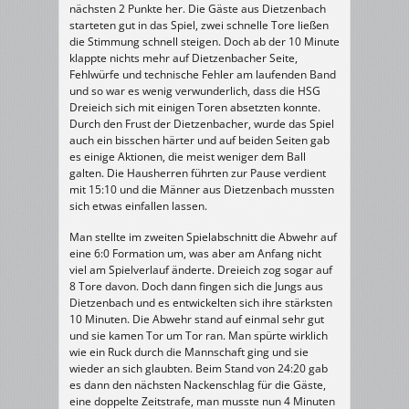
nächsten 2 Punkte her. Die Gäste aus Dietzenbach
starteten gut in das Spiel, zwei schnelle Tore ließen
die Stimmung schnell steigen. Doch ab der 10 Minute
klappte nichts mehr auf Dietzenbacher Seite,
Fehlwürfe und technische Fehler am laufenden Band
und so war es wenig verwunderlich, dass die HSG
Dreieich sich mit einigen Toren absetzten konnte.
Durch den Frust der Dietzenbacher, wurde das Spiel
auch ein bisschen härter und auf beiden Seiten gab
es einige Aktionen, die meist weniger dem Ball
galten. Die Hausherren führten zur Pause verdient
mit 15:10 und die Männer aus Dietzenbach mussten
sich etwas einfallen lassen.
Man stellte im zweiten Spielabschnitt die Abwehr auf
eine 6:0 Formation um, was aber am Anfang nicht
viel am Spielverlauf änderte. Dreieich zog sogar auf
8 Tore davon. Doch dann fingen sich die Jungs aus
Dietzenbach und es entwickelten sich ihre stärksten
10 Minuten. Die Abwehr stand auf einmal sehr gut
und sie kamen Tor um Tor ran. Man spürte wirklich
wie ein Ruck durch die Mannschaft ging und sie
wieder an sich glaubten. Beim Stand von 24:20 gab
es dann den nächsten Nackenschlag für die Gäste,
eine doppelte Zeitstrafe, man musste nun 4 Minuten