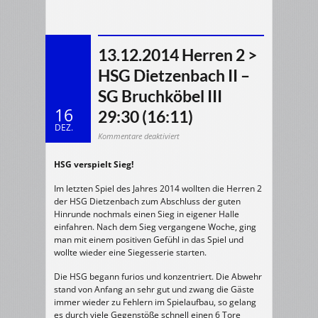
13.12.2014 Herren 2 >
HSG Dietzenbach II –
SG Bruchköbel III
16
29:30 (16:11)
DEZ.
für
Kommentare deaktiviert
13.12.2014
Herren
2
HSG verspielt Sieg!
>
HSG
Dietzenbach
II
Im letzten Spiel des Jahres 2014 wollten die Herren 2
–
SG
der HSG Dietzenbach zum Abschluss der guten
Bruchköbel
Hinrunde nochmals einen Sieg in eigener Halle
III
29:30
einfahren. Nach dem Sieg vergangene Woche, ging
(16:11)
man mit einem positiven Gefühl in das Spiel und
wollte wieder eine Siegesserie starten.
Die HSG begann furios und konzentriert. Die Abwehr
stand von Anfang an sehr gut und zwang die Gäste
immer wieder zu Fehlern im Spielaufbau, so gelang
es durch viele Gegenstöße schnell einen 6 Tore