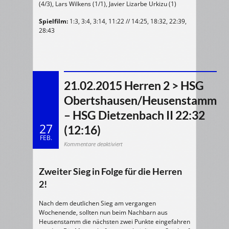
(4/3), Lars Wilkens (1/1), Javier Lizarbe Urkizu (1)
Spielfilm:
1:3, 3:4, 3:14, 11:22 // 14:25, 18:32, 22:39,
28:43
21.02.2015 Herren 2 > HSG
Obertshausen/Heusenstamm
– HSG Dietzenbach II 22:32
27
(12:16)
FEB.
für
Kommentare deaktiviert
21.02.2015
Herren
2
>
HSG
Zweiter Sieg in Folge für die Herren
Obertshausen/Heusenstamm
–
2!
HSG
Dietzenbach
II
22:32
Nach dem deutlichen Sieg am vergangen
(12:16)
Wochenende, sollten nun beim Nachbarn aus
Heusenstamm die nächsten zwei Punkte eingefahren