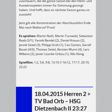
Zuschauern, die die ganze Saison bei den Heim- und
Auswärtsspielen immer für Stimmung gesorgt
haben. Und hofft, dass es nächste Saison genau so
aussieht!
Jetzt gilt alle Konzentration der Abschlussfahrt Ende
Mai nach Mallorca!! Prost!
Es spielten:
Martin Nath, Martin Turowski; Sebastian
Raab (3/1), Yannik Bendel (2), Daniel Krauss (2),
Jannik Seitel (3), Philipp Groh (1), Can Sümen, Gerolf
Baum (4/3), Thomas Seitel, Kersten Wurm (4), Lars
Wilkens (2), Javier Lizarbe Urkizu (1), Nils König
Spielfilm:
1:2, 5:6, 9:8, 13:10 // 16:12, 17:17, 20:19,
22:22
18.04.2015 Herren 2 >
TV Bad Orb – HSG
Dietzenbach II 23:27