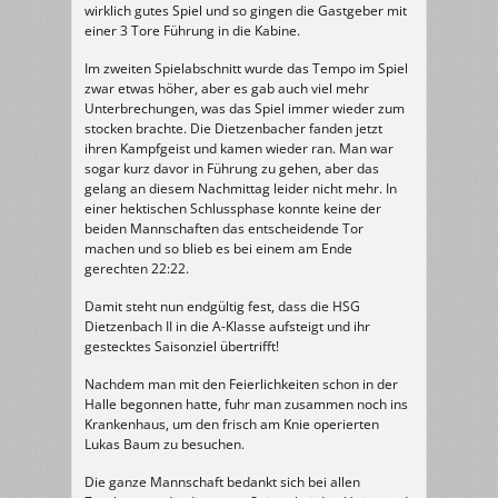
wirklich gutes Spiel und so gingen die Gastgeber mit
einer 3 Tore Führung in die Kabine.
Im zweiten Spielabschnitt wurde das Tempo im Spiel
zwar etwas höher, aber es gab auch viel mehr
Unterbrechungen, was das Spiel immer wieder zum
stocken brachte. Die Dietzenbacher fanden jetzt
ihren Kampfgeist und kamen wieder ran. Man war
sogar kurz davor in Führung zu gehen, aber das
gelang an diesem Nachmittag leider nicht mehr. In
einer hektischen Schlussphase konnte keine der
beiden Mannschaften das entscheidende Tor
machen und so blieb es bei einem am Ende
gerechten 22:22.
Damit steht nun endgültig fest, dass die HSG
Dietzenbach II in die A-Klasse aufsteigt und ihr
gestecktes Saisonziel übertrifft!
Nachdem man mit den Feierlichkeiten schon in der
Halle begonnen hatte, fuhr man zusammen noch ins
Krankenhaus, um den frisch am Knie operierten
Lukas Baum zu besuchen.
Die ganze Mannschaft bedankt sich bei allen