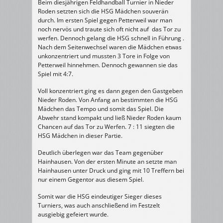
Beim diesjährigen Feldhandball Turnier in Nieder
Roden setzten sich die HSG Mädchen souverän
durch. Im ersten Spiel gegen Petterweil war man
noch nervös und traute sich oft nicht auf das Tor zu
werfen. Dennoch gelang die HSG schnell in Führung .
Nach dem Seitenwechsel waren die Mädchen etwas
unkonzentriert und mussten 3 Tore in Folge von
Petterweil hinnehmen. Dennoch gewannen sie das
Spiel mit 4:7.
Voll konzentriert ging es dann gegen den Gastgeben
Nieder Roden. Von Anfang an bestimmten die HSG
Mädchen das Tempo und somit das Spiel. Die
Abwehr stand kompakt und ließ Nieder Roden kaum
Chancen auf das Tor zu Werfen. 7 : 11 siegten die
HSG Mädchen in dieser Partie.
Deutlich überlegen war das Team gegenüber
Hainhausen. Von der ersten Minute an setzte man
Hainhausen unter Druck und ging mit 10 Treffern bei
nur einem Gegentor aus diesem Spiel.
Somit war die HSG eindeutiger Sieger dieses
Turniers, was auch anschließend im Festzelt
ausgiebig gefeiert wurde.