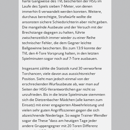
harte Gangweise des TVL bescherten der HSG im
Laufe des Spiels sieben 7-Meter, von denen
immerhin 6 verwandelt werden konnten. Weitere,
durchaus berechtigte, Strafwürfe wollte die
ansonsten sichere Schiedsrichterin aber nicht geben.
Die mangelnde Ausbeute und der Versuch mit der
Brechstange dagegen zu halten, führte
zwischenzeitlich immer wieder zu einer Reihe
technischer Fehler, die dem Gegner leichte
Ballgewinne bescherten. Bis zum 13:9 konnte der
TVL den 4-Tore Vorsprung halten, in den letzten
Spielminuten sogar noch auf 7-Tore ausbauen.
Insgesamt zählte die Statistik rund 30 verworfene
Torchancen, viele davon aus aussichtsreicher
Position. Sieht man jedoch einmal von der
erschreckenden Wurfausbeute ab, war man auf
Seiten der HSG-Verantwortlichen gar nicht so
unzufrieden. Bis in die letzte Spielminute stemmten
sich die Dietzenbacher Mädchen (alle kamen zum
Einsatz) mit einer engagierten Abwehrleistung und
vielen sehr guten Angriffsszenen gegen die sich
abzeichnende Niederlage. So wagte Trainer Wendler
sogar die These “dass am heutigen Tage jeder
andere Gruppengegner mit 20 Toren Differenz