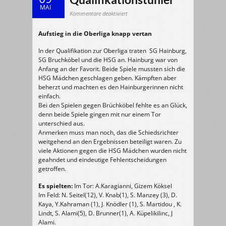
MAI
für
Kommentare deaktiviert
w/C-
Jugend:
Qualifikationstunier
Aufstieg in die Oberliga knapp vertan
In der Qualifikation zur Oberliga traten SG Hainburg,
SG Bruchköbel und die HSG an. Hainburg war von
Anfang an der Favorit. Beide Spiele mussten sich die
HSG Mädchen geschlagen geben. Kämpften aber
beherzt und machten es den Hainburgerinnen nicht
einfach.
Bei den Spielen gegen Brüchköbel fehlte es an Glück,
denn beide Spiele gingen mit nur einem Tor
unterschied aus.
Anmerken muss man noch, das die Schiedsrichter
weitgehend an den Ergebnissen beteiligt waren. Zu
viele Aktionen gegen die HSG Mädchen wurden nicht
geahndet und eindeutige Fehlentscheidungen
getroffen.
Es spielten:
Im Tor: A.Karagianni, Gizem Köksel
Im Feld: N. Seitel(12), V. Knab(1), S. Manzey (3), D.
Kaya, Y.Kahraman (1), J. Knödler (1), S. Martidou , K.
Lindt, S. Alami(5), D. Brunner(1), A. Küpelikilinc, J
Alami.