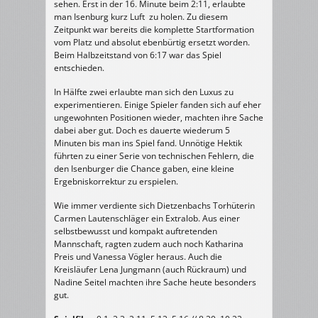
sehen. Erst in der 16. Minute beim 2:11, erlaubte
man Isenburg kurz Luft zu holen. Zu diesem
Zeitpunkt war bereits die komplette Startformation
vom Platz und absolut ebenbürtig ersetzt worden.
Beim Halbzeitstand von 6:17 war das Spiel
entschieden.
In Hälfte zwei erlaubte man sich den Luxus zu
experimentieren. Einige Spieler fanden sich auf eher
ungewohnten Positionen wieder, machten ihre Sache
dabei aber gut. Doch es dauerte wiederum 5
Minuten bis man ins Spiel fand. Unnötige Hektik
führten zu einer Serie von technischen Fehlern, die
den Isenburger die Chance gaben, eine kleine
Ergebniskorrektur zu erspielen.
Wie immer verdiente sich Dietzenbachs Torhüterin
Carmen Lautenschläger ein Extralob. Aus einer
selbstbewusst und kompakt auftretenden
Mannschaft, ragten zudem auch noch Katharina
Preis und Vanessa Vögler heraus. Auch die
Kreisläufer Lena Jungmann (auch Rückraum) und
Nadine Seitel machten ihre Sache heute besonders
gut.