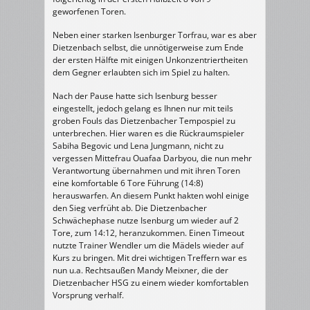
geworfenen Toren.
Neben einer starken Isenburger Torfrau, war es aber
Dietzenbach selbst, die unnötigerweise zum Ende
der ersten Hälfte mit einigen Unkonzentriertheiten
dem Gegner erlaubten sich im Spiel zu halten.
Nach der Pause hatte sich Isenburg besser
eingestellt, jedoch gelang es Ihnen nur mit teils
groben Fouls das Dietzenbacher Tempospiel zu
unterbrechen. Hier waren es die Rückraumspieler
Sabiha Begovic und Lena Jungmann, nicht zu
vergessen Mittefrau Ouafaa Darbyou, die nun mehr
Verantwortung übernahmen und mit ihren Toren
eine komfortable 6 Tore Führung (14:8)
herauswarfen. An diesem Punkt hakten wohl einige
den Sieg verfrüht ab. Die Dietzenbacher
Schwächephase nutze Isenburg um wieder auf 2
Tore, zum 14:12, heranzukommen. Einen Timeout
nutzte Trainer Wendler um die Mädels wieder auf
Kurs zu bringen. Mit drei wichtigen Treffern war es
nun u.a. Rechtsaußen Mandy Meixner, die der
Dietzenbacher HSG zu einem wieder komfortablen
Vorsprung verhalf.