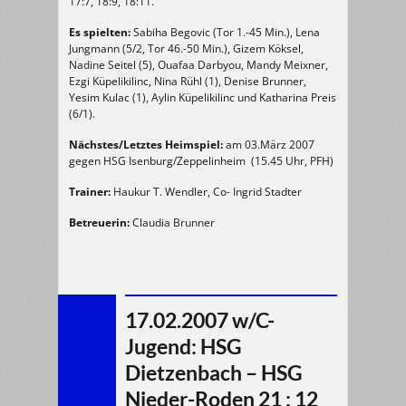
17:7, 18:9, 18:11.
Es spielten:
Sabiha Begovic (Tor 1.-45 Min.), Lena
Jungmann (5/2, Tor 46.-50 Min.), Gizem Köksel,
Nadine Seitel (5), Ouafaa Darbyou, Mandy Meixner,
Ezgi Küpelikilinc, Nina Rühl (1), Denise Brunner,
Yesim Kulac (1), Aylin Küpelikilinc und Katharina Preis
(6/1).
Nächstes/Letztes Heimspiel:
am 03.März 2007
gegen HSG Isenburg/Zeppelinheim (15.45 Uhr, PFH)
Trainer:
Haukur T. Wendler, Co- Ingrid Stadter
Betreuerin:
Claudia Brunner
17.02.2007 w/C-
Jugend: HSG
Dietzenbach – HSG
Nieder-Roden 21 : 12