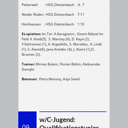
Petterweil : HSG Dietzenbach 4: 7
Nieder Roden : HSG Dietzenbach 7:11
Hainhausen : HSG Dietzenbach 1:10
Es spielten:
Im Tor: A.Karagianni , Gizem Köksel Im
Feld: V. Knab(5), S. Manzey (6), D. Kaya (2),
Y.Kahraman (1), A. Küpelikilic, S. Martidou , K. Lindt
(1), S. Alami(6), Jana Knödler (4), J. Alami (1),D.
Brunner (2).
Trainer
:
Mirnes Bukvic, Florian Böhm, Aleksandar
Danojlic
Betreuer:
Petra Manzey, Anja Seitel
w/C-Jugend:
09
Qualifikationstunier