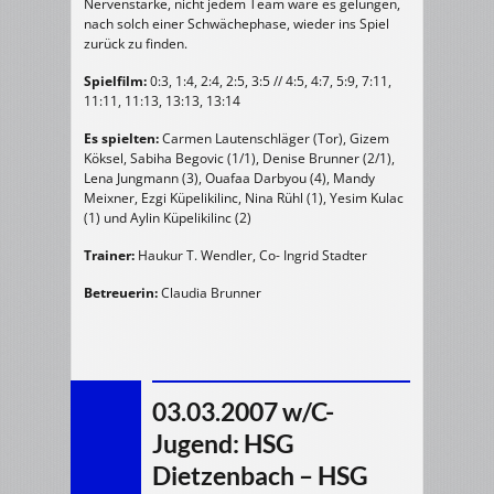
Nervenstärke, nicht jedem Team wäre es gelungen,
nach solch einer Schwächephase, wieder ins Spiel
zurück zu finden.
Spielfilm:
0:3, 1:4, 2:4, 2:5, 3:5 // 4:5, 4:7, 5:9, 7:11,
11:11, 11:13, 13:13, 13:14
Es spielten:
Carmen Lautenschläger (Tor), Gizem
Köksel, Sabiha Begovic (1/1), Denise Brunner (2/1),
Lena Jungmann (3), Ouafaa Darbyou (4), Mandy
Meixner, Ezgi Küpelikilinc, Nina Rühl (1), Yesim Kulac
(1) und Aylin Küpelikilinc (2)
Trainer:
Haukur T. Wendler, Co- Ingrid Stadter
Betreuerin:
Claudia Brunner
03.03.2007 w/C-
Jugend: HSG
Dietzenbach – HSG