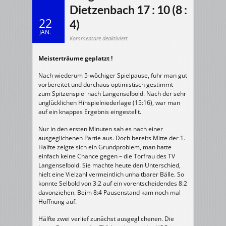
Dietzenbach 17 : 10 (8 :
22
4)
JAN.
für
Kommentare deaktiviert
20.01.2007
w/C-
Jugend:
Meisterträume geplatzt !
TV
Langenselbold
–
HSG
Nach wiederum 5-wöchiger Spielpause, fuhr man gut
Dietzenbach
17
vorbereitet und durchaus optimistisch gestimmt
:
zum Spitzenspiel nach Langenselbold. Nach der sehr
10
(8
unglücklichen Hinspielniederlage (15:16), war man
:
4)
auf ein knappes Ergebnis eingestellt.
Nur in den ersten Minuten sah es nach einer
ausgeglichenen Partie aus. Doch bereits Mitte der 1.
Hälfte zeigte sich ein Grundproblem, man hatte
einfach keine Chance gegen – die Torfrau des TV
Langenselbold. Sie machte heute den Unterschied,
hielt eine Vielzahl vermeintlich unhaltbarer Bälle. So
konnte Selbold von 3:2 auf ein vorentscheidendes 8:2
davonziehen. Beim 8:4 Pausenstand kam noch mal
Hoffnung auf.
Hälfte zwei verlief zunächst ausgeglichenen. Die