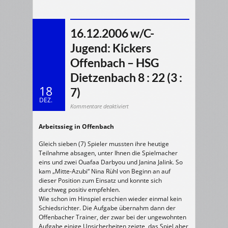
16.12.2006 w/C-
Jugend: Kickers
Offenbach – HSG
Dietzenbach 8 : 22 (3 :
18
7)
DEZ.
für
Kommentare deaktiviert
16.12.2006
w/C-
Jugend:
Arbeitssieg in Offenbach
Kickers
Offenbach
–
HSG
Gleich sieben (7) Spieler mussten ihre heutige
Dietzenbach
8
Teilnahme absagen, unter Ihnen die Spielmacher
:
eins und zwei Ouafaa Darbyou und Janina Jalink. So
22
(3
kam „Mitte-Azubi“ Nina Rühl von Beginn an auf
:
7)
dieser Position zum Einsatz und konnte sich
durchweg positiv empfehlen.
Wie schon im Hinspiel erschien wieder einmal kein
Schiedsrichter. Die Aufgabe übernahm dann der
Offenbacher Trainer, der zwar bei der ungewohnten
Aufgabe einige Unsicherheiten zeigte, das Spiel aber