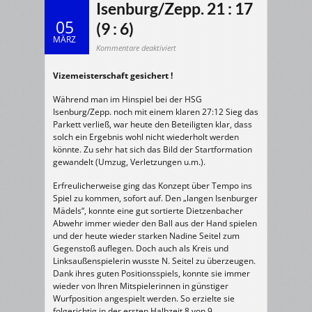
Isenburg/Zepp. 21 : 17
05
(9 : 6)
MÄRZ
für
Kommentare deaktiviert
03.03.2007
w/C-
Jugend:
Vizemeisterschaft gesichert !
HSG
Dietzenbach
–
HSG
Während man im Hinspiel bei der HSG
Isenburg/Zepp.
21
Isenburg/Zepp. noch mit einem klaren 27:12 Sieg das
:
Parkett verließ, war heute den Beteiligten klar, dass
17
(9
solch ein Ergebnis wohl nicht wiederholt werden
:
6)
könnte. Zu sehr hat sich das Bild der Startformation
gewandelt (Umzug, Verletzungen u.m.).
Erfreulicherweise ging das Konzept über Tempo ins
Spiel zu kommen, sofort auf. Den „langen Isenburger
Mädels“, konnte eine gut sortierte Dietzenbacher
Abwehr immer wieder den Ball aus der Hand spielen
und der heute wieder starken Nadine Seitel zum
Gegenstoß auflegen. Doch auch als Kreis und
Linksaußenspielerin wusste N. Seitel zu überzeugen.
Dank ihres guten Positionsspiels, konnte sie immer
wieder von Ihren Mitspielerinnen in günstiger
Wurfposition angespielt werden. So erzielte sie
folgerichtig in der ersten Halbzeit 8 von 9