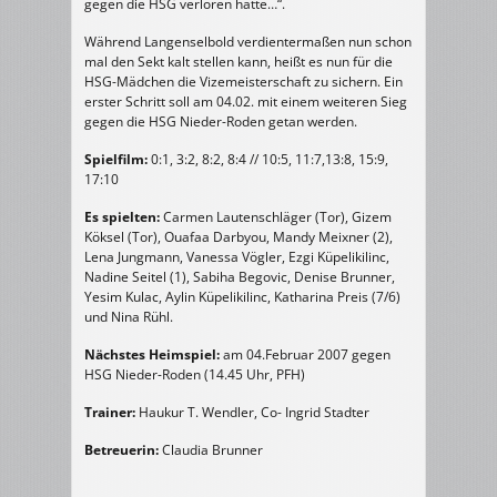
gegen die HSG verloren hätte…“.
Während Langenselbold verdientermaßen nun schon
mal den Sekt kalt stellen kann, heißt es nun für die
HSG-Mädchen die Vizemeisterschaft zu sichern. Ein
erster Schritt soll am 04.02. mit einem weiteren Sieg
gegen die HSG Nieder-Roden getan werden.
Spielfilm:
0:1, 3:2, 8:2, 8:4 // 10:5, 11:7,13:8, 15:9,
17:10
Es spielten:
Carmen Lautenschläger (Tor), Gizem
Köksel (Tor), Ouafaa Darbyou, Mandy Meixner (2),
Lena Jungmann, Vanessa Vögler, Ezgi Küpelikilinc,
Nadine Seitel (1), Sabiha Begovic, Denise Brunner,
Yesim Kulac, Aylin Küpelikilinc, Katharina Preis (7/6)
und Nina Rühl.
Nächstes Heimspiel:
am 04.Februar 2007 gegen
HSG Nieder-Roden (14.45 Uhr, PFH)
Trainer:
Haukur T. Wendler, Co- Ingrid Stadter
Betreuerin:
Claudia Brunner