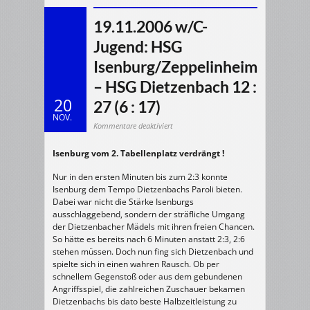
19.11.2006 w/C-
Jugend: HSG
Isenburg/Zeppelinheim
– HSG Dietzenbach 12 :
20
27 (6 : 17)
NOV.
für
Kommentare deaktiviert
19.11.2006
w/C-
Jugend:
Isenburg vom 2. Tabellenplatz verdrängt !
HSG
Isenburg/Zeppelinheim
–
HSG
Nur in den ersten Minuten bis zum 2:3 konnte
Dietzenbach
12
Isenburg dem Tempo Dietzenbachs Paroli bieten.
:
Dabei war nicht die Stärke Isenburgs
27
(6
ausschlaggebend, sondern der sträfliche Umgang
:
17)
der Dietzenbacher Mädels mit ihren freien Chancen.
So hätte es bereits nach 6 Minuten anstatt 2:3, 2:6
stehen müssen. Doch nun fing sich Dietzenbach und
spielte sich in einen wahren Rausch. Ob per
schnellem Gegenstoß oder aus dem gebundenen
Angriffsspiel, die zahlreichen Zuschauer bekamen
Dietzenbachs bis dato beste Halbzeitleistung zu