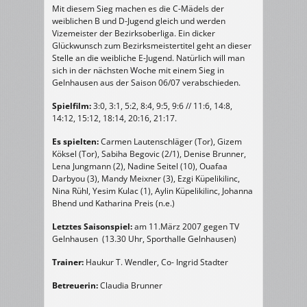
Mit diesem Sieg machen es die C-Mädels der
weiblichen B und D-Jugend gleich und werden
Vizemeister der Bezirksoberliga. Ein dicker
Glückwunsch zum Bezirksmeistertitel geht an dieser
Stelle an die weibliche E-Jugend. Natürlich will man
sich in der nächsten Woche mit einem Sieg in
Gelnhausen aus der Saison 06/07 verabschieden.
Spielfilm:
3:0, 3:1, 5:2, 8:4, 9:5, 9:6 // 11:6, 14:8,
14:12, 15:12, 18:14, 20:16, 21:17.
Es spielten:
Carmen Lautenschläger (Tor), Gizem
Köksel (Tor), Sabiha Begovic (2/1), Denise Brunner,
Lena Jungmann (2), Nadine Seitel (10), Ouafaa
Darbyou (3), Mandy Meixner (3), Ezgi Küpelikilinc,
Nina Rühl, Yesim Kulac (1), Aylin Küpelikilinc, Johanna
Bhend und Katharina Preis (n.e.)
Letztes Saisonspiel:
am 11.März 2007 gegen TV
Gelnhausen (13.30 Uhr, Sporthalle Gelnhausen)
Trainer:
Haukur T. Wendler, Co- Ingrid Stadter
Betreuerin:
Claudia Brunner