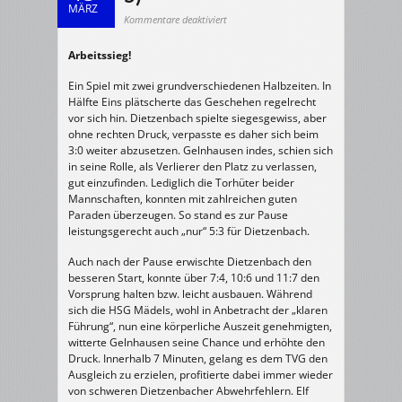
MÄRZ
für
Kommentare deaktiviert
11.03.2007
w/C-
Jugend:
Arbeitssieg!
TV
Gelnhausen
–
HSG
Ein Spiel mit zwei grundverschiedenen Halbzeiten. In
Dietzenbach
13
Hälfte Eins plätscherte das Geschehen regelrecht
:
vor sich hin. Dietzenbach spielte siegesgewiss, aber
14
(3
ohne rechten Druck, verpasste es daher sich beim
:
5)
3:0 weiter abzusetzen. Gelnhausen indes, schien sich
in seine Rolle, als Verlierer den Platz zu verlassen,
gut einzufinden. Lediglich die Torhüter beider
Mannschaften, konnten mit zahlreichen guten
Paraden überzeugen. So stand es zur Pause
leistungsgerecht auch „nur“ 5:3 für Dietzenbach.
Auch nach der Pause erwischte Dietzenbach den
besseren Start, konnte über 7:4, 10:6 und 11:7 den
Vorsprung halten bzw. leicht ausbauen. Während
sich die HSG Mädels, wohl in Anbetracht der „klaren
Führung“, nun eine körperliche Auszeit genehmigten,
witterte Gelnhausen seine Chance und erhöhte den
Druck. Innerhalb 7 Minuten, gelang es dem TVG den
Ausgleich zu erzielen, profitierte dabei immer wieder
von schweren Dietzenbacher Abwehrfehlern. Elf