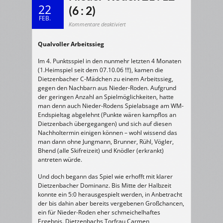
22
(6 : 2)
FEB.
für
Kommentare deaktiviert
17.02.2007
w/C-
Jugend:
Qualvoller Arbeitssieg
HSG
Dietzenbach
–
HSG
Im 4. Punktsspiel in den nunmehr letzten 4 Monaten
Nieder-
Roden
(1.Heimspiel seit dem 07.10.06 !!!), kamen die
21
Dietzenbacher C-Mädchen zu einem Arbeitssieg,
:
12
gegen den Nachbarn aus Nieder-Roden. Aufgrund
(6
:
der geringen Anzahl an Spielmöglichkeiten, hatte
2)
man denn auch Nieder-Rodens Spielabsage am WM-
Endspieltag abgelehnt (Punkte wären kampflos an
Dietzenbach übergegangen) und sich auf diesen
Nachholtermin einigen können – wohl wissend das
man dann ohne Jungmann, Brunner, Rühl, Vögler,
Bhend (alle Skifreizeit) und Knödler (erkrankt)
antreten würde.
Und doch begann das Spiel wie erhofft mit klarer
Dietzenbacher Dominanz. Bis Mitte der Halbzeit
konnte ein 5:0 herausgespielt werden, in Anbetracht
der bis dahin aber bereits vergebenen Großchancen,
ein für Nieder-Roden eher schmeichelhaftes
Ergebnis. Dietzenbachs Torfrau Carmen