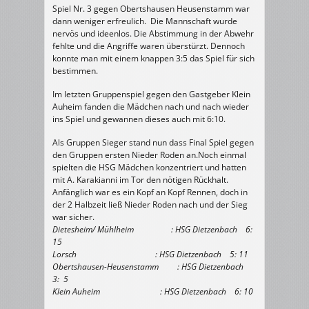
Spiel Nr. 3 gegen Obertshausen Heusenstamm war
dann weniger erfreulich. Die Mannschaft wurde
nervös und ideenlos. Die Abstimmung in der Abwehr
fehlte und die Angriffe waren überstürzt. Dennoch
konnte man mit einem knappen 3:5 das Spiel für sich
bestimmen.
Im letzten Gruppenspiel gegen den Gastgeber Klein
Auheim fanden die Mädchen nach und nach wieder
ins Spiel und gewannen dieses auch mit 6:10.
Als Gruppen Sieger stand nun dass Final Spiel gegen
den Gruppen ersten Nieder Roden an.Noch einmal
spielten die HSG Mädchen konzentriert und hatten
mit A. Karakianni im Tor den nötigen Rückhalt.
Anfänglich war es ein Kopf an Kopf Rennen, doch in
der 2 Halbzeit ließ Nieder Roden nach und der Sieg
war sicher.
Dietesheim/ Mühlheim : HSG Dietzenbach 6:
15
Lorsch : HSG Dietzenbach 5: 11
Obertshausen-Heusenstamm : HSG Dietzenbach
3: 5
Klein Auheim : HSG Dietzenbach 6: 10