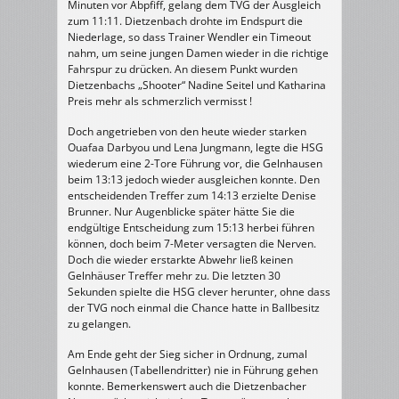
Minuten vor Abpfiff, gelang dem TVG der Ausgleich
zum 11:11. Dietzenbach drohte im Endspurt die
Niederlage, so dass Trainer Wendler ein Timeout
nahm, um seine jungen Damen wieder in die richtige
Fahrspur zu drücken. An diesem Punkt wurden
Dietzenbachs „Shooter“ Nadine Seitel und Katharina
Preis mehr als schmerzlich vermisst !
Doch angetrieben von den heute wieder starken
Ouafaa Darbyou und Lena Jungmann, legte die HSG
wiederum eine 2-Tore Führung vor, die Gelnhausen
beim 13:13 jedoch wieder ausgleichen konnte. Den
entscheidenden Treffer zum 14:13 erzielte Denise
Brunner. Nur Augenblicke später hätte Sie die
endgültige Entscheidung zum 15:13 herbei führen
können, doch beim 7-Meter versagten die Nerven.
Doch die wieder erstarkte Abwehr ließ keinen
Gelnhäuser Treffer mehr zu. Die letzten 30
Sekunden spielte die HSG clever herunter, ohne dass
der TVG noch einmal die Chance hatte in Ballbesitz
zu gelangen.
Am Ende geht der Sieg sicher in Ordnung, zumal
Gelnhausen (Tabellendritter) nie in Führung gehen
konnte. Bemerkenswert auch die Dietzenbacher