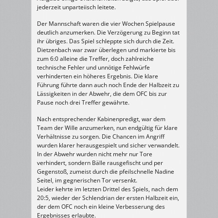
jederzeit unparteiisch leitete.
Der Mannschaft waren die vier Wochen Spielpause
deutlich anzumerken. Die Verzögerung zu Beginn tat
ihr übriges. Das Spiel schleppte sich durch die Zeit.
Dietzenbach war zwar überlegen und markierte bis
zum 6:0 alleine die Treffer, doch zahlreiche
technische Fehler und unnötige Fehlwürfe
verhinderten ein höheres Ergebnis. Die klare
Führung führte dann auch noch Ende der Halbzeit zu
Lässigkeiten in der Abwehr, die dem OFC bis zur
Pause noch drei Treffer gewährte.
Nach entsprechender Kabinenpredigt, war dem
Team der Wille anzumerken, nun endgültig für klare
Verhältnisse zu sorgen. Die Chancen im Angriff
wurden klarer herausgespielt und sicher verwandelt.
In der Abwehr wurden nicht mehr nur Tore
verhindert, sondern Bälle rausgefischt und per
Gegenstoß, zumeist durch die pfeilschnelle Nadine
Seitel, im gegnerischen Tor versenkt.
Leider kehrte im letzten Drittel des Spiels, nach dem
20:5, wieder der Schlendrian der ersten Halbzeit ein,
der dem OFC noch ein kleine Verbesserung des
Ergebnisses erlaubte.