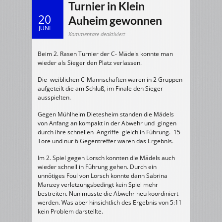
Turnier in Klein
20
Auheim gewonnen
JUNI
für
Kommentare deaktiviert
Weibliche
C-
Jugend:
Beim 2. Rasen Turnier der C- Mädels konnte man
Turnier
in
wieder als Sieger den Platz verlassen.
Klein
Auheim
gewonnen
Die weiblichen C-Mannschaften waren in 2 Gruppen
aufgeteilt die am Schluß, im Finale den Sieger
ausspielten.
Gegen Mühlheim Dietesheim standen die Mädels
von Anfang an kompakt in der Abwehr und gingen
durch ihre schnellen Angriffe gleich in Führung. 15
Tore und nur 6 Gegentreffer waren das Ergebnis.
Im 2. Spiel gegen Lorsch konnten die Mädels auch
wieder schnell in Führung gehen. Durch ein
unnötiges Foul von Lorsch konnte dann Sabrina
Manzey verletzungsbedingt kein Spiel mehr
bestreiten. Nun musste die Abwehr neu koordiniert
werden. Was aber hinsichtlich des Ergebnis von 5:11
kein Problem darstellte.