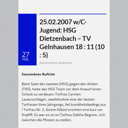
25.02.2007 w/C-
Jugend: HSG
Dietzenbach – TV
Gelnhausen 18 : 11 (10
27
: 5)
FEB.
für
Kommentare deaktiviert
25.02.2007
w/C-
Jugend:
Souveräner Auftritt
HSG
Dietzenbach
–
TV
Beim Spiel des zweiten (HSG) gegen den dritten
Gelnhausen
18
(TVG), hatte das HSG Team vor dem Anwurf einen
:
Schock zu verdauen: Torfrau Carmen
11
(10
Lautenschläger, zweifelsohne eine der besten
:
5)
Torfrauen ihres Jahrgangs, fiel krankheitsbedingt aus
! Torfrau Nr. 2, Gizem Köksel erschien erst kurz vor
Anpfiff. So war es an ex-Torfrau Sabiha Begovic, sich
zwischen die Pfosten zu stellen.