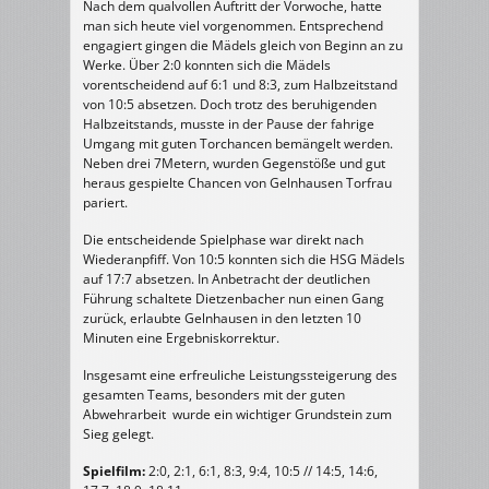
Nach dem qualvollen Auftritt der Vorwoche, hatte
man sich heute viel vorgenommen. Entsprechend
engagiert gingen die Mädels gleich von Beginn an zu
Werke. Über 2:0 konnten sich die Mädels
vorentscheidend auf 6:1 und 8:3, zum Halbzeitstand
von 10:5 absetzen. Doch trotz des beruhigenden
Halbzeitstands, musste in der Pause der fahrige
Umgang mit guten Torchancen bemängelt werden.
Neben drei 7Metern, wurden Gegenstöße und gut
heraus gespielte Chancen von Gelnhausen Torfrau
pariert.
Die entscheidende Spielphase war direkt nach
Wiederanpfiff. Von 10:5 konnten sich die HSG Mädels
auf 17:7 absetzen. In Anbetracht der deutlichen
Führung schaltete Dietzenbacher nun einen Gang
zurück, erlaubte Gelnhausen in den letzten 10
Minuten eine Ergebniskorrektur.
Insgesamt eine erfreuliche Leistungssteigerung des
gesamten Teams, besonders mit der guten
Abwehrarbeit wurde ein wichtiger Grundstein zum
Sieg gelegt.
Spielfilm:
2:0, 2:1, 6:1, 8:3, 9:4, 10:5 // 14:5, 14:6,