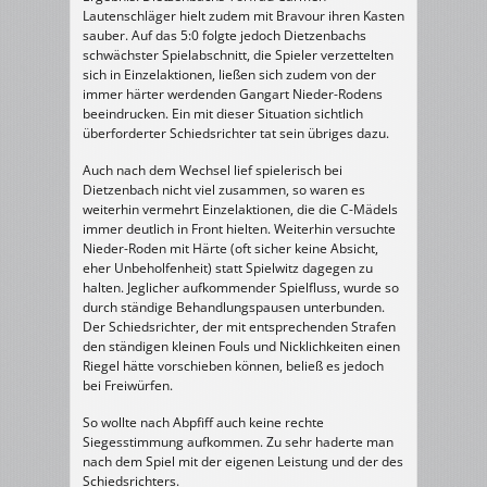
Lautenschläger hielt zudem mit Bravour ihren Kasten
sauber. Auf das 5:0 folgte jedoch Dietzenbachs
schwächster Spielabschnitt, die Spieler verzettelten
sich in Einzelaktionen, ließen sich zudem von der
immer härter werdenden Gangart Nieder-Rodens
beeindrucken. Ein mit dieser Situation sichtlich
überforderter Schiedsrichter tat sein übriges dazu.
Auch nach dem Wechsel lief spielerisch bei
Dietzenbach nicht viel zusammen, so waren es
weiterhin vermehrt Einzelaktionen, die die C-Mädels
immer deutlich in Front hielten. Weiterhin versuchte
Nieder-Roden mit Härte (oft sicher keine Absicht,
eher Unbeholfenheit) statt Spielwitz dagegen zu
halten. Jeglicher aufkommender Spielfluss, wurde so
durch ständige Behandlungspausen unterbunden.
Der Schiedsrichter, der mit entsprechenden Strafen
den ständigen kleinen Fouls und Nicklichkeiten einen
Riegel hätte vorschieben können, beließ es jedoch
bei Freiwürfen.
So wollte nach Abpfiff auch keine rechte
Siegesstimmung aufkommen. Zu sehr haderte man
nach dem Spiel mit der eigenen Leistung und der des
Schiedsrichters.