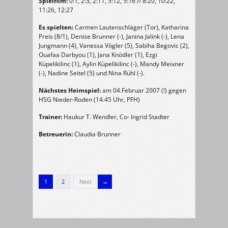
Spielfilm:
0:1, 2:3, 2:11, 5:12, 5:16 // 8:20, 10:22,
11:26, 12:27
Es spielten:
Carmen Lautenschläger (Tor), Katharina
Preis (8/1), Denise Brunner (-), Janina Jalink (-), Lena
Jungmann (4), Vanessa Vögler (5), Sabiha Begovic (2),
Ouafaa Darbyou (1), Jana Knödler (1), Ezgi
Küpelikilinc (1), Aylin Küpelikilinc (-), Mandy Meixner
(-), Nadine Seitel (5) und Nina Rühl (-).
Nächstes Heimspiel:
am 04.Februar 2007 (!) gegen
HSG Nieder-Roden (14.45 Uhr, PFH)
Trainer:
Haukur T. Wendler, Co- Ingrid Stadter
Betreuerin:
Claudia Brunner
1
2
Next