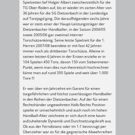
Spielzeiten lief Holger Albert zwischenzeitlich für die
TG Ober-Roden auf, bis er wieder im zarten Alter von
36 Jahren für die SG Dietzenbach in der Landesliga
auf Torejagd ging. Die darauffolgenden sechs Jahre
war er stets einer der Haupt-Leistungsträger der
Dietzenbacher Handballer, in der Saison 2004/05
sowie 2005/06 gar zweimal interner
Torschützenkönig. Seine letzte Spielzeit für die 1.
Herren 2007/08 beendete er mit fast 42 Jahren
immer noch als drittbester Torschütze. Alleine in
seinen letzten 6 Jahren in der Ersten erzielte er in
104 Spielen 450 Tore, davon 150 vom Siebenmeter-
Punkt, wenn man dies nun theoretisch hochrechnet
käme man auf rund 350 Spiele und weit über 1.000
Tore !!!
Er war über ein Jahrzehnt ein Garant für einen
torgefährlichen und höchst zuverlässigen Handballer
in den Reihen der Dietzenbacher. Auf der für einen
Rechtshänder ungewohnten Halb-Rechts Position
spielte er unnachahmlich und auch noch im hohen
Handball-Alter zeichnete er sich durch eine kaum
aufzuhaltende Dynamik und Durchsetzungskraft aus.
Ob aus der Ferndistanz oder im 1:1 bevorzugt per
Überzieher war es für die gegnerische Abwehrreihen