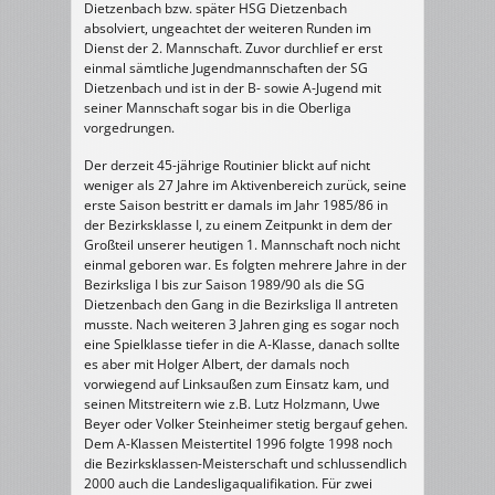
Dietzenbach bzw. später HSG Dietzenbach
absolviert, ungeachtet der weiteren Runden im
Dienst der 2. Mannschaft. Zuvor durchlief er erst
einmal sämtliche Jugendmannschaften der SG
Dietzenbach und ist in der B- sowie A-Jugend mit
seiner Mannschaft sogar bis in die Oberliga
vorgedrungen.
Der derzeit 45-jährige Routinier blickt auf nicht
weniger als 27 Jahre im Aktivenbereich zurück, seine
erste Saison bestritt er damals im Jahr 1985/86 in
der Bezirksklasse I, zu einem Zeitpunkt in dem der
Großteil unserer heutigen 1. Mannschaft noch nicht
einmal geboren war. Es folgten mehrere Jahre in der
Bezirksliga I bis zur Saison 1989/90 als die SG
Dietzenbach den Gang in die Bezirksliga II antreten
musste. Nach weiteren 3 Jahren ging es sogar noch
eine Spielklasse tiefer in die A-Klasse, danach sollte
es aber mit Holger Albert, der damals noch
vorwiegend auf Linksaußen zum Einsatz kam, und
seinen Mitstreitern wie z.B. Lutz Holzmann, Uwe
Beyer oder Volker Steinheimer stetig bergauf gehen.
Dem A-Klassen Meistertitel 1996 folgte 1998 noch
die Bezirksklassen-Meisterschaft und schlussendlich
2000 auch die Landesligaqualifikation. Für zwei